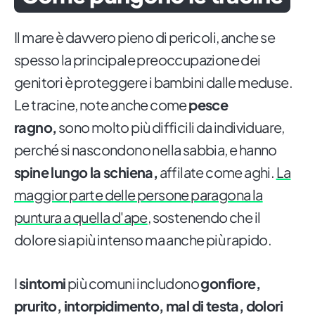
Il mare è davvero pieno di pericoli, anche se
spesso la principale preoccupazione dei
genitori è proteggere i bambini dalle meduse.
Le tracine, note anche come
pesce
ragno,
sono molto più difficili da individuare,
perché si nascondono nella sabbia, e hanno
spine lungo la schiena,
affilate come aghi.
La
maggior parte delle persone paragona la
puntura a quella d'ape
, sostenendo che il
dolore sia più intenso ma anche più rapido.
I
sintomi
più comuni includono
gonfiore,
prurito, intorpidimento, mal di testa, dolori