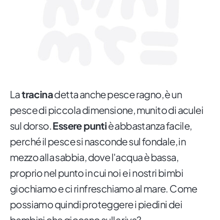
La
tracina
detta anche pesce ragno, è un
pesce di piccola dimensione, munito di aculei
sul dorso.
Essere punti
è abbastanza facile,
perché il pesce si nasconde sul fondale, in
mezzo alla sabbia, dove l'acqua è bassa,
proprio nel punto in cui noi e i nostri bimbi
giochiamo e ci rinfreschiamo al mare. Come
possiamo quindi proteggere i piedini dei
bambini che giocano sulla riva?