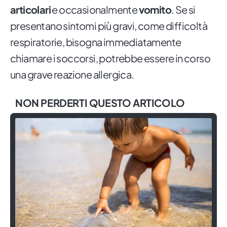
articolari
e occasionalmente
vomito
. Se si
presentano sintomi più gravi, come difficoltà
respiratorie, bisogna immediatamente
chiamare i soccorsi, potrebbe essere in corso
una grave reazione allergica.
NON PERDERTI QUESTO ARTICOLO