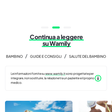
Continua a leggere
su Wamily
/
/
BAMBINO
GUIDE E CONSIGLI
SALUTE DEL BAMBINO
Le informazioni fornite su
www.wamily.it
sono progettate per
integrare, non sostituire, la relazione tra un paziente e il proprio
medico.