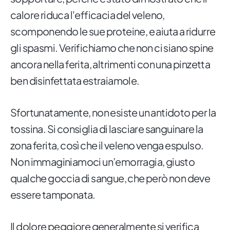
calore riduca l'efficacia del veleno,
scomponendo le sue proteine, ​​e aiuta a ridurre
gli spasmi. Verifichiamo che non ci siano spine
ancora nella ferita, altrimenti con una pinzetta
ben disinfettata estraiamole.
Sfortunatamente, non esiste un antidoto per la
tossina. Si consiglia di lasciare sanguinare la
zona ferita, così che il veleno venga espulso.
Non immaginiamoci un’emorragia, giusto
qualche goccia di sangue, che però non deve
essere tamponata.
Il dolore peggiore generalmente si verifica