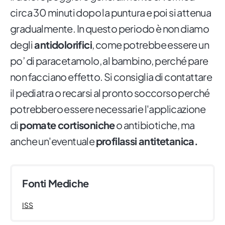
circa 30 minuti dopo la puntura e poi si attenua
gradualmente. In questo periodo è non diamo
degli
antidolorifici
, come potrebbe essere un
po’ di paracetamolo, al bambino, perché pare
non facciano effetto. Si consiglia di contattare
il pediatra o recarsi al pronto soccorso perché
potrebbero essere necessarie l'applicazione
di
pomate cortisoniche
o antibiotiche, ma
anche un'eventuale
profilassi antitetanica.
Fonti Mediche
ISS