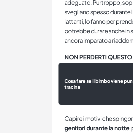
adeguato. Purtroppo, sopratt
svegliano spesso durante 
lattanti, lo fanno per prend
potrebbe durare anche in 
ancora imparato a riaddorm
NON PERDERTI QUESTO
Cosa fare se il bimbo viene pu
tracina
Capire i motivi che spingon
genitori durante la notte
,