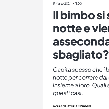
17 Marzo 2024
11:00
Il bimbo si
notte e vie
assecondar
sbagliato?
Capita spesso che i b
notte per correre dai 
insieme a loro. Quali 
questi casi.
A cura di
Patrizia Chimera