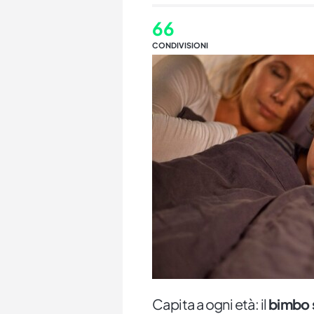
66
CONDIVISIONI
Capita a ogni età: il
bimbo s