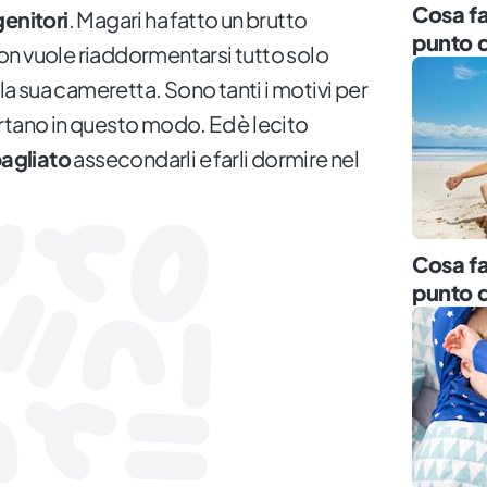
Cosa fa
genitori
. Magari ha fatto un brutto
punto 
n vuole riaddormentarsi tutto solo
lla sua cameretta. Sono tanti i motivi per
mportano in questo modo. Ed è lecito
bagliato
assecondarli e farli dormire nel
Cosa fa
punto d