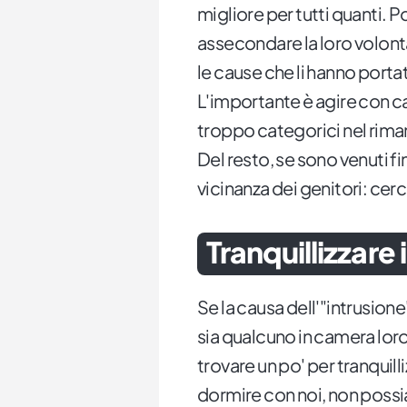
migliore per tutti quanti. P
assecondare la loro volontà
le cause che li hanno porta
L'importante è agire con c
troppo categorici nel riman
Del resto, se sono venuti fi
vicinanza dei genitori: cer
Tranquillizzare
Se la causa dell'"intrusione
sia qualcuno in camera loro,
trovare un po' per tranquilli
dormire con noi, non possi