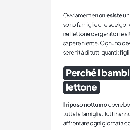
Ovviamente
non esiste un
sono famiglie che scelgono
nel lettone dei genitori e a
sapere niente. Ognuno deve 
serenità di tutti quanti: figli
Perché i bambi
lettone
Il
riposo notturno
dovrebbe
tutta la famiglia. Tutti han
affrontare ogni giornata con