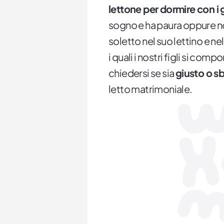
lettone per dormire con i 
sogno e ha paura oppure no
soletto nel suo lettino e ne
i quali i nostri figli si co
chiedersi se sia
giusto o s
letto matrimoniale.