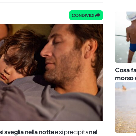
CONDIVIDI
Cosa fa
morso 
i sveglia nella notte
e si precipita
nel