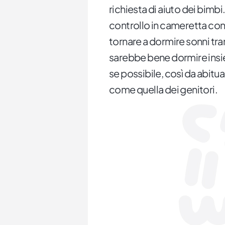
richiesta di aiuto dei bimbi
controllo in cameretta con 
tornare a dormire sonni tran
sarebbe bene dormire insiem
se possibile, così da abituar
come quella dei genitori.