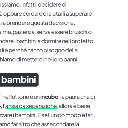
ossiamo, infatti, decidere di
 oppure cercare di aiutarli a superare
ti a prendere questa decisione.
alma, pazienza, senza essere bruschi o
dare i bambini a dormire nel loro letto.
n lì è perché hanno bisogno della
chiamo di metterci nei loro panni.
 i bambini
" nel lettone è un
incubo
, la paura che ci
 l'
ansia da separazione
, allora è bene
zzare i bambini. E se l'unico modo è farli
amo far altro che assecondare la