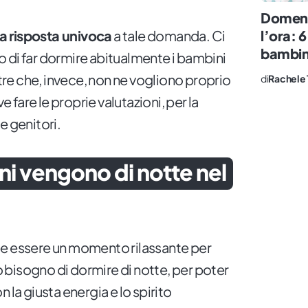
Domeni
l’ora: 6
a risposta univoca
a tale domanda. Ci
bambini
 di far dormire abitualmente i bambini
ltre che, invece, non ne vogliono proprio
di
Rachele 
fare le proprie valutazioni, per la
 e genitori.
ni vengono di notte nel
 essere un momento rilassante per
no bisogno di dormire di notte, per poter
 la giusta energia e lo spirito