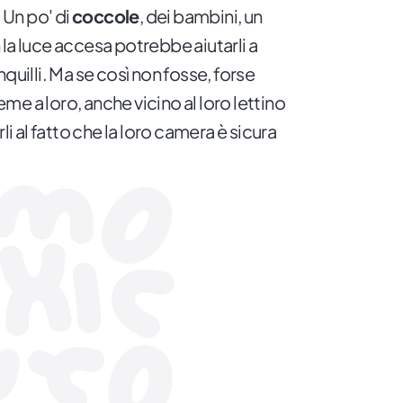
. Un po' di
coccole
, dei bambini, un
la luce accesa potrebbe aiutarli a
quilli. Ma se così non fosse, forse
e a loro, anche vicino al loro lettino
li al fatto che la loro camera è sicura