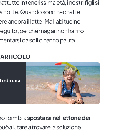
utto in tenerissima età, i nostri figli si
la notte. Quando sono neonati e
ere ancora il latte. Ma l'abitudine
seguito, perché magari non hanno
entarsi da soli o hanno paura.
 ARTICOLO
nto da una
o i bimbi a
spostarsi nel lettone dei
 può aiutare a trovare la soluzione