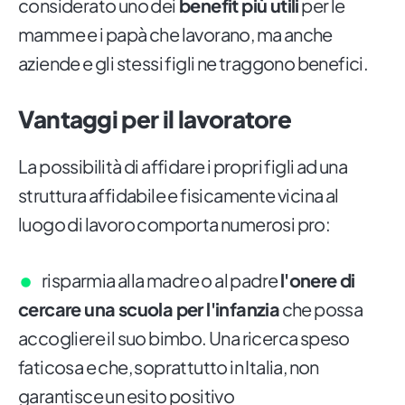
considerato uno dei
benefit più utili
per le
mamme e i papà che lavorano, ma anche
aziende e gli stessi figli ne traggono benefici.
Vantaggi per il lavoratore
La possibilità di affidare i propri figli ad una
struttura affidabile e fisicamente vicina al
luogo di lavoro comporta numerosi pro:
risparmia alla madre o al padre
l'onere di
cercare una scuola per l'infanzia
che possa
accogliere il suo bimbo. Una ricerca speso
faticosa e che, soprattutto in Italia, non
garantisce un esito positivo