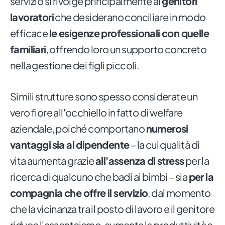
servizio si rivolge principalmente ai
genitori
lavoratori
che desiderano conciliare in modo
efficace
le esigenze professionali con quelle
familiari
, offrendo loro un supporto concreto
nella gestione dei figli piccoli.
Simili strutture sono spesso considerate un
vero fiore all'occhiello in fatto di welfare
aziendale, poiché comportano
numerosi
vantaggi
sia al dipendente
– la cui qualità di
vita aumenta grazie
all'assenza di stress
per la
ricerca di qualcuno che badi ai bimbi – sia
per la
compagnia che offre il servizio
, dal momento
che la vicinanza tra il posto di lavoro e il genitore
riduce l'assenteismo, aumenta la produttività e