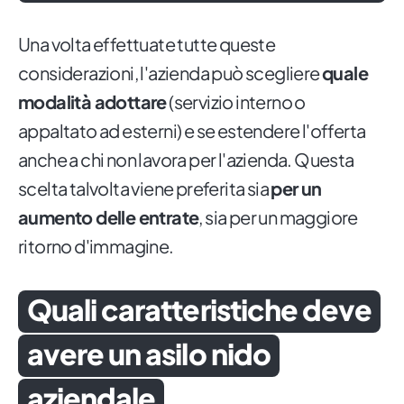
Una volta effettuate tutte queste
considerazioni, l'azienda può scegliere
quale
modalità adottare
(servizio interno o
appaltato ad esterni) e se estendere l'offerta
anche a chi non lavora per l'azienda. Questa
scelta talvolta viene preferita sia
per un
aumento delle entrate
, sia per un maggiore
ritorno d'immagine.
Quali caratteristiche deve
avere un asilo nido
aziendale