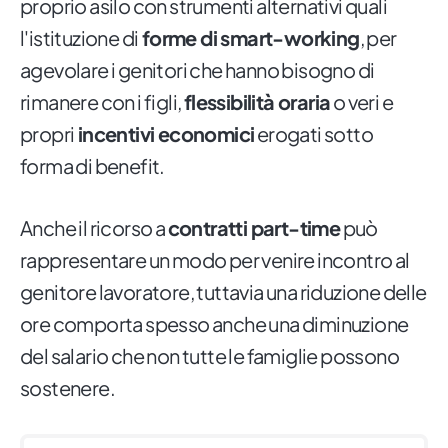
proprio asilo con strumenti alternativi quali
l'istituzione di
forme di smart-working
, per
agevolare i genitori che hanno bisogno di
rimanere con i figli,
flessibilità oraria
o veri e
propri
incentivi economici
erogati sotto
forma di benefit.
Anche il ricorso a
contratti part-time
può
rappresentare un modo per venire incontro al
genitore lavoratore, tuttavia una riduzione delle
ore comporta spesso anche una diminuzione
del salario che non tutte le famiglie possono
sostenere.