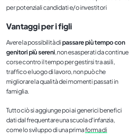
per potenziali candidati e/o investitori
Vantaggi per i figli
Avere la possibilità di
passare più tempo con
genitori più sereni
, non esasperati da continue
corse contro il tempo per gestirsi tra asili,
traffico e luogo di lavoro, non può che
migliorare la qualità dei momenti passati in
famiglia.
Tutto ciò si aggiunge poi ai generici benefici
dati dal frequentare una scuola d'infanzia,
come lo sviluppo di una prima
forma di