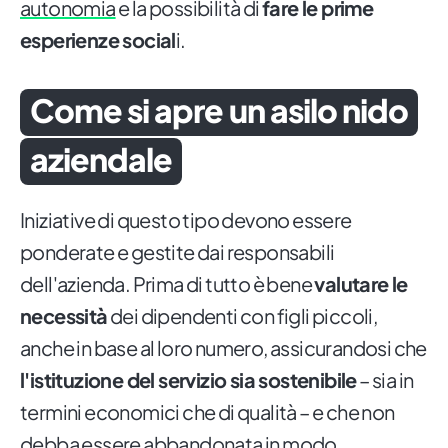
autonomia
e la possibilità di
fare le prime
esperienze social
i.
Come si apre un asilo nido
aziendale
Iniziative di questo tipo devono essere
ponderate e gestite dai responsabili
dell'azienda. Prima di tutto è bene
valutare le
necessità
dei dipendenti con figli piccoli,
anche in base al loro numero, assicurandosi che
l'istituzione del servizio sia sostenibile
– sia in
termini economici che di qualità – e che non
debba essere abbandonata in modo