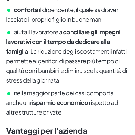
conforta
il dipendente, il quale sa di aver
lasciato il proprio figlio in buone mani
aiuta il lavoratore a
conciliare gli impegni
lavorativi con il tempo da dedicare alla
famiglia
. La riduzione degli spostamenti infatti
permette ai genitori di passare più tempo di
qualità con i bambini e diminuisce la quantità di
stress della giornata
nella maggior parte dei casi comporta
anche un
risparmio economico
rispetto ad
altre strutture private
Vantaggi per l'azienda