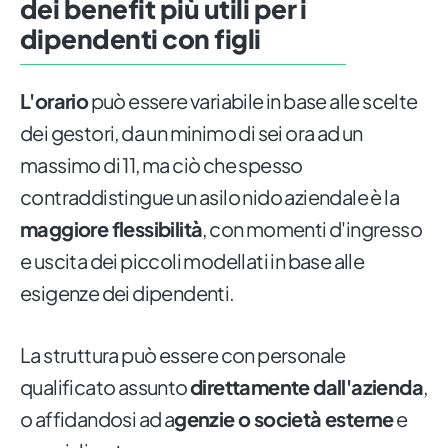
dei benefit più utili per i
dipendenti con figli
L'orario
può essere variabile in base alle scelte
dei gestori, da un minimo di sei ora ad un
massimo di 11, ma ciò che spesso
contraddistingue un asilo nido aziendale è la
maggiore flessibilità
, con momenti d'ingresso
e uscita dei piccoli modellati in base alle
esigenze dei dipendenti.
La struttura può essere con personale
qualificato assunto
direttamente dall'azienda
,
o affidandosi ad a
genzie o società esterne
e