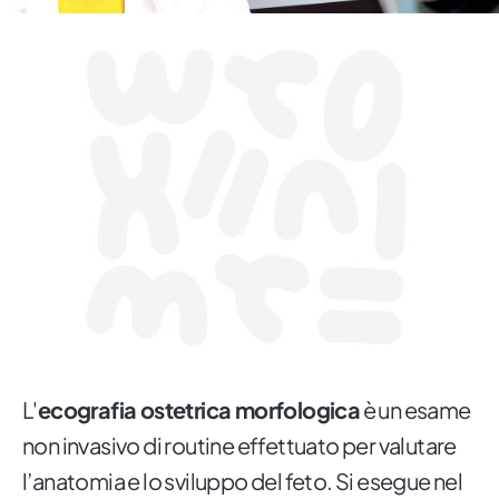
L'
ecografia ostetrica morfologica
è un esame
non invasivo di routine effettuato per valutare
l’anatomia e lo sviluppo del feto. Si esegue nel