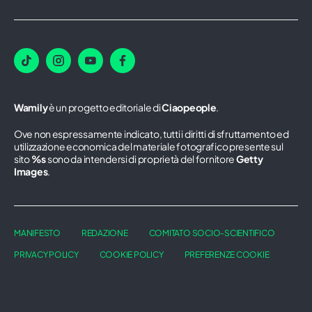
Wamily
è un progetto editoriale di
Ciaopeople
.
Ove non espressamente indicato, tutti i diritti di sfruttamento ed
utilizzazione economica del materiale fotografico presente sul
sito
%s
sono da intendersi di proprietà del fornitore
Getty
Images
.
MANIFESTO
REDAZIONE
COMITATO SOCIO-SCIENTIFICO
PRIVACY POLICY
COOKIE POLICY
PREFERENZE COOKIE