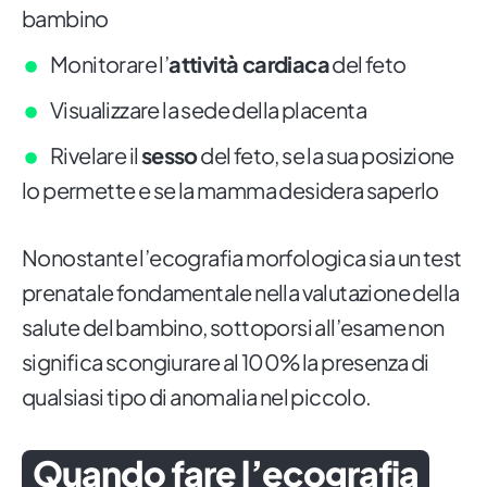
bambino
Monitorare l’
attività cardiaca
del feto
Visualizzare la sede della placenta
Rivelare il
sesso
del feto, se la sua posizione
lo permette e se la mamma desidera saperlo
Nonostante l’ecografia morfologica sia un test
prenatale fondamentale nella valutazione della
salute del bambino, sottoporsi all’esame non
significa scongiurare al 100% la presenza di
qualsiasi tipo di anomalia nel piccolo.
Quando fare l’ecografia