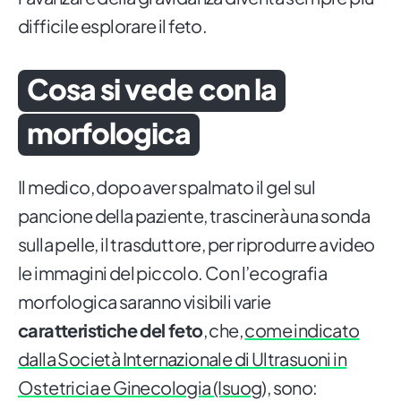
difficile esplorare il feto.
Cosa si vede con la
morfologica
Il medico, dopo aver spalmato il gel sul
pancione della paziente, trascinerà una sonda
sulla pelle, il trasduttore, per riprodurre a video
le immagini del piccolo. Con l’ecografia
morfologica saranno visibili varie
caratteristiche del feto
, che,
come indicato
dalla Società Internazionale di Ultrasuoni in
Ostetricia e Ginecologia (Isuog)
, sono: