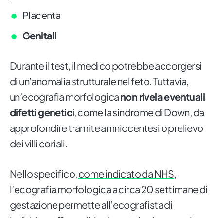
Placenta
Genitali
Durante il test, il medico potrebbe accorgersi
di un’anomalia strutturale nel feto. Tuttavia,
un’ecografia morfologica
non rivela eventuali
difetti genetici
, come la sindrome di Down, da
approfondire tramite amniocentesi o prelievo
dei villi coriali.
Nello specifico,
come indicato da NHS
,
l’ecografia morfologica a circa 20 settimane di
gestazione permette all’ecografista di