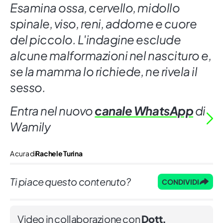
Esamina ossa, cervello, midollo
spinale, viso, reni, addome e cuore
del piccolo. L'indagine esclude
alcune malformazioni nel nascituro e,
se la mamma lo richiede, ne rivela il
sesso.
Entra nel nuovo
canale WhatsApp
di
Wamily
A cura di
Rachele Turina
Ti piace questo contenuto?
CONDIVIDI
Video in collaborazione con
Dott.