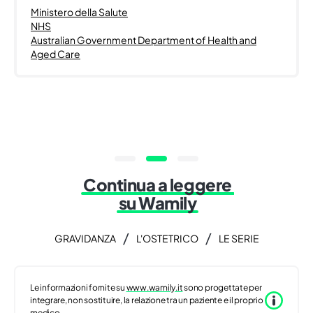
Ministero della Salute
NHS
Australian Government Department of Health and
Aged Care
Continua a leggere
su Wamily
/
/
GRAVIDANZA
L'OSTETRICO
LE SERIE
Le informazioni fornite su
www.wamily.it
sono progettate per
integrare, non sostituire, la relazione tra un paziente e il proprio
medico.