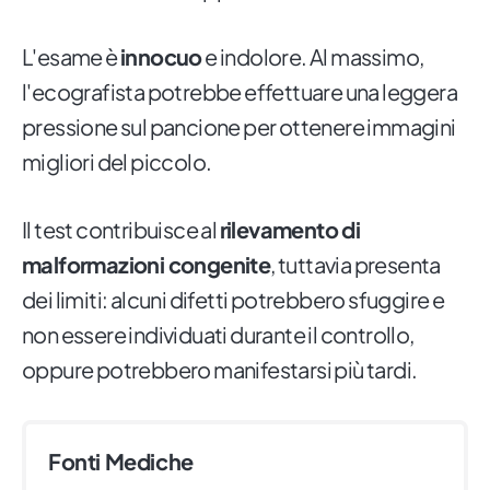
L'esame è
innocuo
e indolore. Al massimo,
l'ecografista potrebbe effettuare una leggera
pressione sul pancione per ottenere immagini
migliori del piccolo.
Il test contribuisce al
rilevamento di
malformazioni congenite
, tuttavia presenta
dei limiti: alcuni difetti potrebbero sfuggire e
non essere individuati durante il controllo,
oppure potrebbero manifestarsi più tardi.
Fonti Mediche