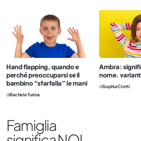
passeggiate fra i resti romani (e
abbondanti carbonare). Il lavoro mi ha
riportato nella Terra della Polenta, dove
ho lavorato nella cronaca e nella
comunicazione politica. Dall’alto del mio
metro e 60, oggi scrivo di famiglie, con
l’obiettivo di fotografare la realtà,
sdoganare i tabù e rendere comodo quel
Hand flapping, quando e
Ambra: signifi
che è ancora scomodo. Impazzisco per il
perché preoccuparsi se il
nome. varianti
sushi, il numero sette e le persone vere.
bambino “sfarfalla” le mani
di
Sophia Crotti
di
Rachele Turina
Famiglia
significa NOI