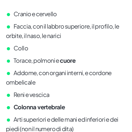
Cranio e cervello
Faccia, con il labbro superiore, il profilo, le
orbite, il naso, le narici
Collo
Torace, polmoni e
cuore
Addome, con organi interni, e cordone
ombelicale
Reni e vescica
Colonna vertebrale
Arti superiori e delle mani ed inferiori e dei
piedi (non il numero di dita)