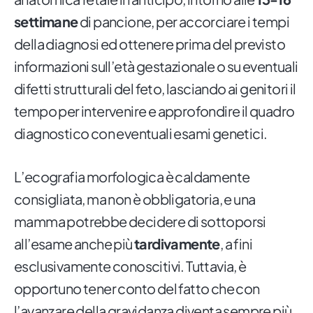
settimane
di pancione, per accorciare i tempi
della diagnosi ed ottenere prima del previsto
informazioni sull’età gestazionale o su eventuali
difetti strutturali del feto, lasciando ai genitori il
tempo per intervenire e approfondire il quadro
diagnostico con eventuali esami genetici.
L’ecografia morfologica è caldamente
consigliata, ma non è obbligatoria, e una
mamma potrebbe decidere di sottoporsi
all’esame anche più
tardivamente
, a fini
esclusivamente conoscitivi. Tuttavia, è
opportuno tener conto del fatto che con
l’avanzare della gravidanza diventa sempre più