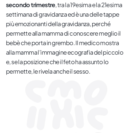
secondo trimestre
, tra la 19esima e la 21esima
settimana di gravidanza ed è una delle tappe
più emozionanti della gravidanza, perché
permette alla mamma di conoscere meglio il
bebè che porta in grembo. Il medico mostra
alla mamma l’immagine ecografia del piccolo
e, se la posizione che il feto ha assunto lo
permette, le rivela anche il sesso.