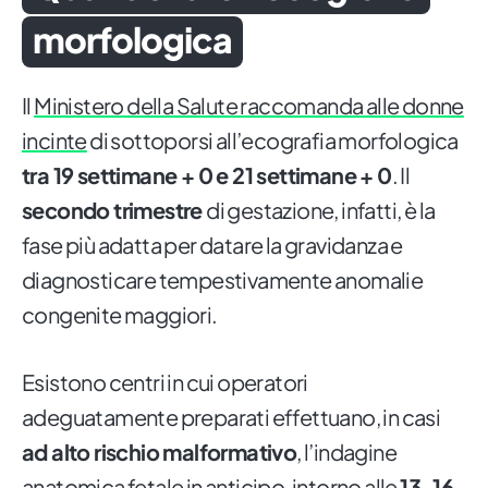
morfologica
Il
Ministero della Salute raccomanda alle donne
incinte
di sottoporsi all’ecografia morfologica
tra 19 settimane + 0 e 21 settimane + 0
. Il
secondo trimestre
di gestazione, infatti, è la
fase più adatta per datare la gravidanza e
diagnosticare tempestivamente anomalie
congenite maggiori.
Esistono centri in cui operatori
adeguatamente preparati effettuano, in casi
ad alto rischio malformativo
, l’indagine
anatomica fetale in anticipo, intorno alle
13-16