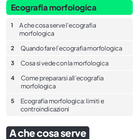
Ecografia morfologica
A che cosa serve l’ecografia
1
morfologica
Quando fare l’ecografia morfologica
2
Cosa si vede con la morfologica
3
Come prepararsi all’ecografia
4
morfologica
Ecografia morfologica: limiti e
5
controindicazioni
A che cosa serve