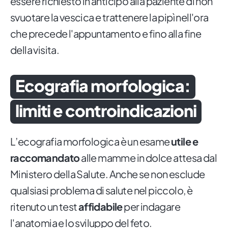
essere richiesto in anticipo alla paziente di non
svuotare la vescica e trattenere la pipì nell'ora
che precede l'appuntamento e fino alla fine
della visita.
Ecografia morfologica:
limiti e controindicazioni
L’ecografia morfologica è un esame
utile e
raccomandato
alle mamme in dolce attesa dal
Ministero della Salute. Anche se non esclude
qualsiasi problema di salute nel piccolo, è
ritenuto un test
affidabile
per indagare
l'anatomia e lo sviluppo del feto.