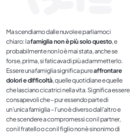
Ma scendiamo dalle nuvole e parliamoci
chiaro: la
famiglia non è più solo questo
, e
probabilmente non lo è mai stata, anche se
forse, prima, si faticava di più ad ammetterlo.
Essere una famiglia significa pure
affrontare
dolori e difficoltà
, quelle quotidiane e quelle
che lasciano cicatrici nella vita. Significa essere
consapevoli che – pur essendo parte di
un’unica famiglia – l’uno è diverso dall’altro e
che scendere a compromessi con il partner,
con il fratello o con il figlio non è sinonimo di