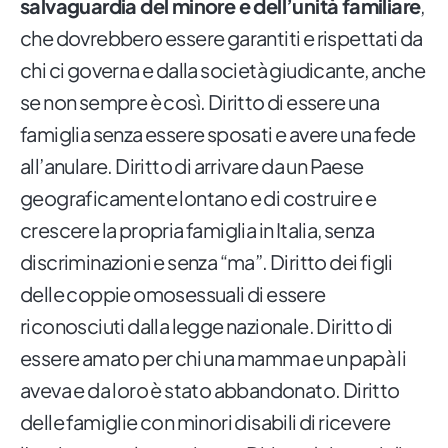
salvaguardia del minore e dell’unità familiare
,
che dovrebbero essere garantiti e rispettati da
chi ci governa e dalla società giudicante, anche
se non sempre è così. Diritto di essere una
famiglia senza essere sposati e avere una fede
all’anulare. Diritto di arrivare da un Paese
geograficamente lontano e di costruire e
crescere la propria famiglia in Italia, senza
discriminazioni e senza “ma”. Diritto dei figli
delle coppie omosessuali di essere
riconosciuti dalla legge nazionale. Diritto di
essere amato per chi una mamma e un papà li
aveva e da loro è stato abbandonato. Diritto
delle famiglie con minori disabili di ricevere