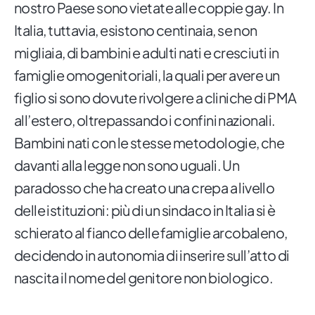
nostro Paese sono vietate alle coppie gay. In
Italia, tuttavia, esistono centinaia, se non
migliaia, di bambini e adulti nati e cresciuti in
famiglie omogenitoriali, la quali per avere un
figlio si sono dovute rivolgere a cliniche di PMA
all’estero, oltrepassando i confini nazionali.
Bambini nati con le stesse metodologie, che
davanti alla legge non sono uguali. Un
paradosso che ha creato una crepa a livello
delle istituzioni: più di un sindaco in Italia si è
schierato al fianco delle famiglie arcobaleno,
decidendo in autonomia di inserire sull’atto di
nascita il nome del genitore non biologico.