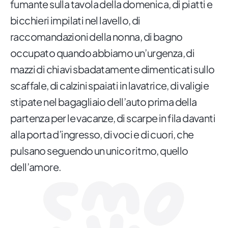
fumante sulla tavola della domenica, di piatti e
bicchieri impilati nel lavello, di
raccomandazioni della nonna, di bagno
occupato quando abbiamo un’urgenza, di
mazzi di chiavi sbadatamente dimenticati sullo
scaffale, di calzini spaiati in lavatrice, di valigie
stipate nel bagagliaio dell’auto prima della
partenza per le vacanze, di scarpe in fila davanti
alla porta d’ingresso, di voci e di cuori, che
pulsano seguendo un unico ritmo, quello
dell’amore.