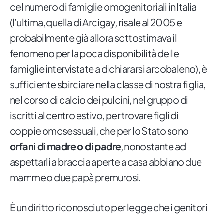
del numero di famiglie omogenitoriali in Italia
(l’ultima, quella di Arcigay, risale al 2005 e
probabilmente già allora sottostimava il
fenomeno per la poca disponibilità delle
famiglie intervistate a dichiararsi arcobaleno), è
sufficiente sbirciare nella classe di nostra figlia,
nel corso di calcio dei pulcini, nel gruppo di
iscritti al centro estivo, per trovare figli di
coppie omosessuali, che per lo Stato sono
orfani di madre o di padre
, nonostante ad
aspettarli a braccia aperte a casa abbiano due
mamme o due papà premurosi.
È un diritto riconosciuto per legge che i genitori