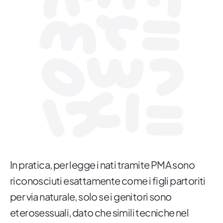
In pratica, per legge i nati tramite PMA sono
riconosciuti esattamente come i figli partoriti
per via naturale, solo se i genitori sono
eterosessuali, dato che simili tecniche nel