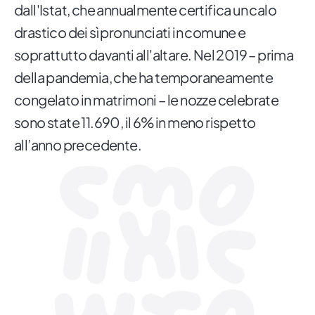
dall'Istat, che annualmente certifica un calo
drastico dei sì pronunciati in comune e
soprattutto davanti all'altare. Nel 2019 – prima
della pandemia, che ha temporaneamente
congelato in matrimoni – le nozze celebrate
sono state 11.690, il 6% in meno rispetto
all’anno precedente.