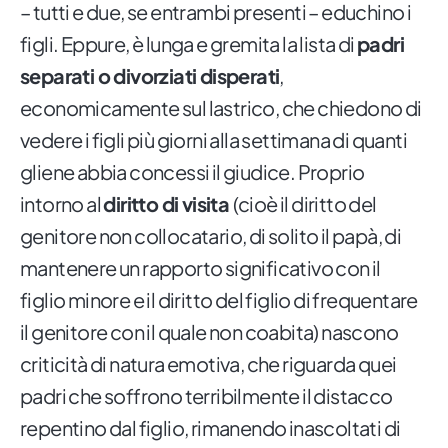
– tutti e due, se entrambi presenti – educhino i
figli. Eppure, è lunga e gremita la lista di
padri
separati o divorziati disperati
,
economicamente sul lastrico, che chiedono di
vedere i figli più giorni alla settimana di quanti
gliene abbia concessi il giudice. Proprio
intorno al
diritto di visita
(cioè il diritto del
genitore non collocatario, di solito il papà, di
mantenere un rapporto significativo con il
figlio minore e il diritto del figlio di frequentare
il genitore con il quale non coabita) nascono
criticità di natura emotiva, che riguarda quei
padri che soffrono terribilmente il distacco
repentino dal figlio, rimanendo inascoltati di