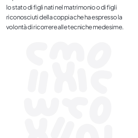
lo stato di figli nati nel matrimonio o di figli
riconosciuti della coppia che ha espresso la
volontà di ricorrere alle tecniche medesime.