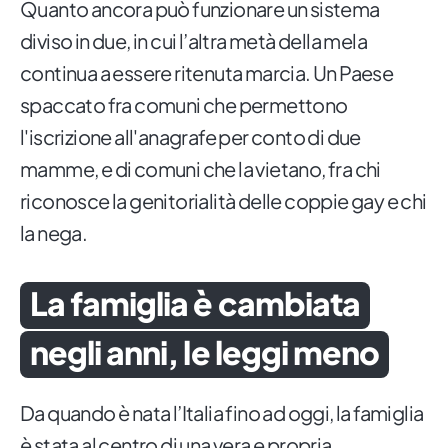
Quanto ancora può funzionare un sistema
diviso in due, in cui l’altra metà della mela
continua a essere ritenuta marcia. Un Paese
spaccato fra comuni che permettono
l'iscrizione all'anagrafe per conto di due
mamme, e di comuni che la vietano, fra chi
riconosce la genitorialità delle coppie gay e chi
la nega.
La famiglia è cambiata
negli anni, le leggi meno
Da quando è nata l’Italia fino ad oggi, la famiglia
è stata al centro di una vera e propria