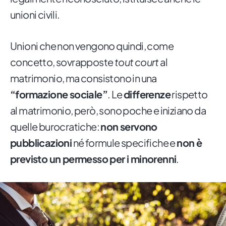
unioni civili.
Unioni che non vengono quindi, come
concetto, sovrapposte
tout court
al
matrimonio, ma consistono in una
“formazione sociale”
. Le
differenze
rispetto
al matrimonio, però, sono poche e iniziano da
quelle burocratiche:
non servono
pubblicazioni
né formule specifiche e
non è
previsto un permesso per i minorenni
.