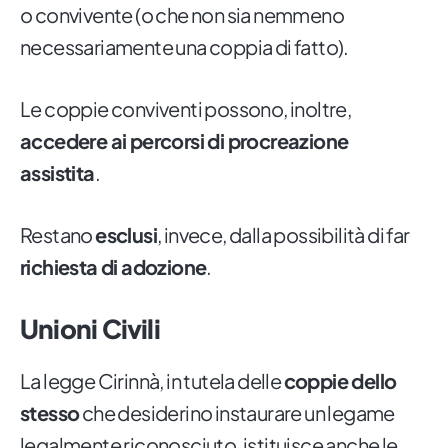
o convivente (o che non sia nemmeno
necessariamente una coppia di fatto).
Le coppie conviventi possono, inoltre,
accedere ai percorsi di procreazione
assistita
.
Restano
esclusi
, invece, dalla possibilità di far
richiesta di adozione
.
Unioni Civili
La legge Cirinnà, in tutela delle
coppie dello
stesso
che desiderino instaurare un legame
legalmente riconosciuto, istituisce anche le