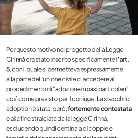
Per questo motivo nel progetto della Legge
Cirinnà era stato inserito specificamente
l’art.
5
, con il quale si permetteva espressamente
alla parte dell’unione civile di accedere al
procedimento di “adozione in casi particolari”
così come previsto per il coniuge. La stepchild
adoption è stata, però,
fortemente contestata
e alla fine stralciata dalla legge Cirinnà,
escludendo quindi centinaia di coppie e
famiglie dal riconoscimento dei loro diritti