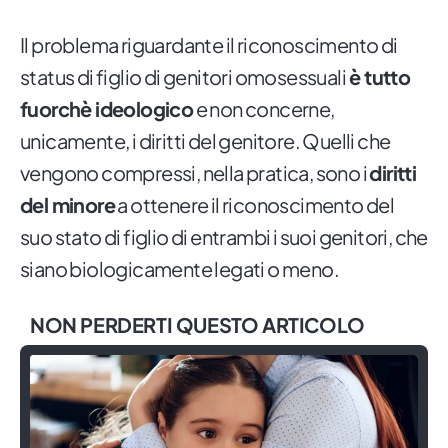
Il problema riguardante il riconoscimento di
status di figlio di genitori omosessuali
è tutto
fuorchè ideologico
e non concerne,
unicamente, i diritti del genitore. Quelli che
vengono compressi, nella pratica, sono i
diritti
del minore
a ottenere il riconoscimento del
suo stato di figlio di entrambi i suoi genitori, che
siano biologicamente legati o meno.
NON PERDERTI QUESTO ARTICOLO