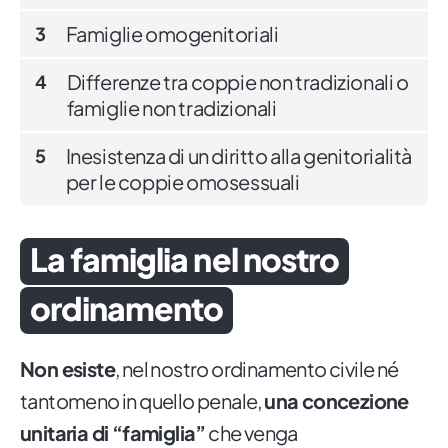
Famiglie omogenitoriali
3
Differenze tra coppie non tradizionali o
4
famiglie non tradizionali
Inesistenza di un diritto alla genitorialità
5
per le coppie omosessuali
La famiglia nel nostro
ordinamento
Non esiste
, nel nostro ordinamento civile né
tantomeno in quello penale,
una concezione
unitaria di “famiglia”
che venga