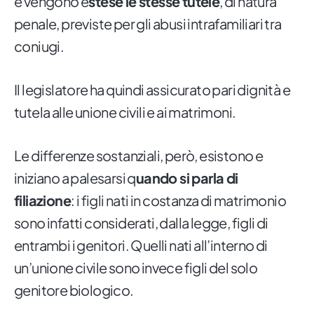
e vengono e
stese le stesse tutele
, di natura
penale, previste per gli abusi intrafamiliari tra
coniugi.
Il legislatore ha quindi assicurato pari dignità e
tutela alle unione civili e ai matrimoni.
Le differenze sostanziali, però, esistono e
iniziano a palesarsi q
uando si parla di
filiazione
: i figli nati in costanza di matrimonio
sono infatti considerati, dalla legge, figli di
entrambi i genitori. Quelli nati all’interno di
un’unione civile sono invece figli del solo
genitore biologico.