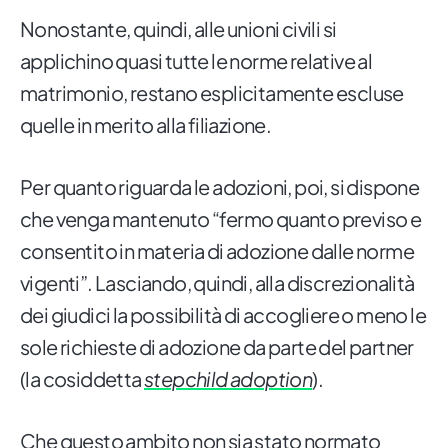
Nonostante, quindi, alle unioni civili si
applichino quasi tutte le norme relative al
matrimonio, restano esplicitamente escluse
quelle in merito alla filiazione.
Per quanto riguarda le adozioni, poi, si dispone
che venga mantenuto “fermo quanto previso e
consentito in materia di adozione dalle norme
vigenti”. Lasciando, quindi, alla discrezionalità
dei giudici la possibilità di accogliere o meno le
sole richieste di adozione da parte del partner
(la cosiddetta
stepchild adoption
).
Che questo ambito non sia stato normato