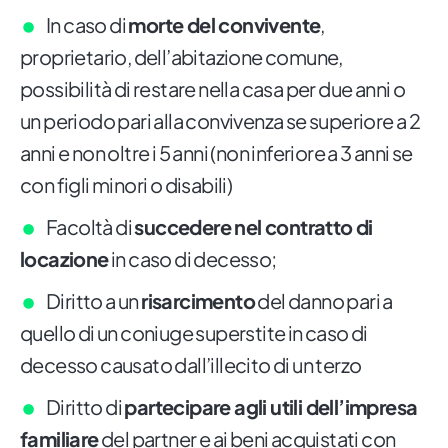
In caso di
morte del convivente
,
proprietario, dell’abitazione comune,
possibilità di restare nella casa per due anni o
un periodo pari alla convivenza se superiore a 2
anni e non oltre i 5 anni (non inferiore a 3 anni se
con figli minori o disabili)
Facoltà di
succedere nel contratto di
locazione
in caso di decesso;
Diritto a un
risarcimento
del danno pari a
quello di un coniuge superstite in caso di
decesso causato dall’illecito di un terzo
Diritto di
partecipare agli utili dell’impresa
familiare
del partner e ai beni acquistati con