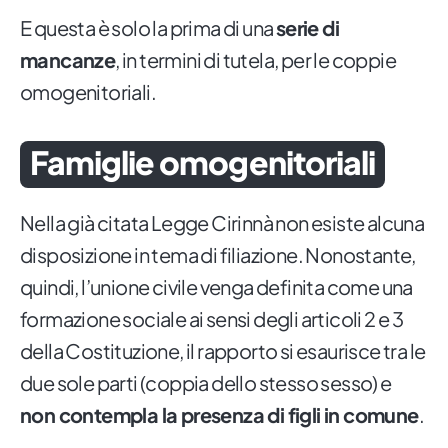
E questa è solo la prima di una
serie di
mancanze
, in termini di tutela, per le coppie
omogenitoriali.
Famiglie omogenitoriali
Nella già citata Legge Cirinnà non esiste alcuna
disposizione in tema di filiazione. Nonostante,
quindi, l’unione civile venga definita come una
formazione sociale ai sensi degli articoli 2 e 3
della Costituzione, il rapporto si esaurisce tra le
due sole parti (coppia dello stesso sesso) e
non contempla la presenza di figli in comune
.