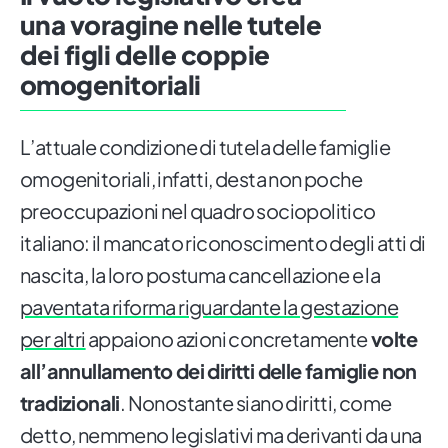
una voragine nelle tutele
dei figli delle coppie
omogenitoriali
L’attuale condizione di tutela delle famiglie
omogenitoriali, infatti, desta non poche
preoccupazioni nel quadro sociopolitico
italiano: il mancato riconoscimento degli atti di
nascita, la loro postuma cancellazione e la
paventata riforma riguardante la gestazione
per altri
appaiono azioni concretamente
volte
all’annullamento dei diritti delle famiglie non
tradizionali
. Nonostante siano diritti, come
detto, nemmeno legislativi ma derivanti da una