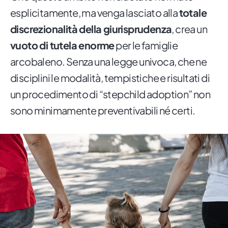
esplicitamente, ma venga lasciato alla
totale
discrezionalità della giurisprudenza
, crea un
vuoto di tutela enorme
per le famiglie
arcobaleno. Senza una legge univoca, che ne
disciplini le modalità, tempistiche e risultati di
un procedimento di “stepchild adoption” non
sono minimamente preventivabili né certi.