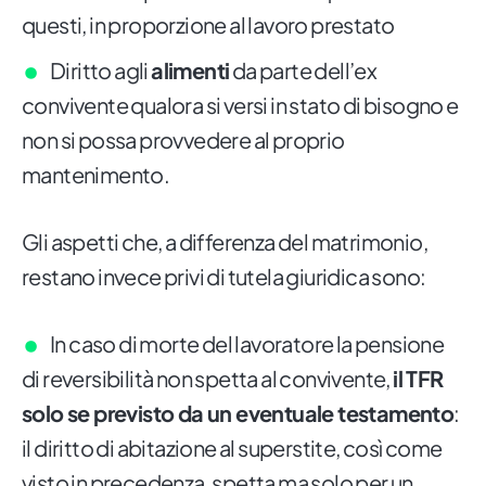
questi, in proporzione al lavoro prestato
Diritto agli
alimenti
da parte dell’ex
convivente qualora si versi in stato di bisogno e
non si possa provvedere al proprio
mantenimento.
Gli aspetti che, a differenza del matrimonio,
restano invece privi di tutela giuridica sono:
In caso di morte del lavoratore la pensione
di reversibilità non spetta al convivente,
il TFR
solo se previsto da un eventuale testamento
:
il diritto di abitazione al superstite, così come
visto in precedenza, spetta ma solo per un