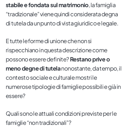
stabile e fondata sul matrimonio
, la famiglia
“tradizionale” viene quindi considerata degna
di tutela da un punto di vista giuridico e legale.
E tutte le forme di unione che non si
rispecchiano in questa descrizione come
possono essere definite?
Restano prive o
meno degne di tutela
nonostante, da tempo, il
contesto sociale e culturale mostri le
numerose tipologie di famiglie possibili e già in
essere?
Quali sono le attuali condizioni previste per le
famiglie “non tradizionali”?