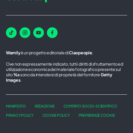
Wamily
è un progetto editoriale di
Ciaopeople
.
Ove non espressamente indicato, tutti i diritti di sfruttamento ed
utilizzazione economica del materiale fotografico presente sul
sito
%s
sono da intendersi di proprietà del fornitore
Getty
Images
.
MANIFESTO
REDAZIONE
COMITATO SOCIO-SCIENTIFICO
PRIVACY POLICY
COOKIE POLICY
PREFERENZE COOKIE