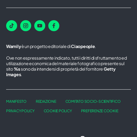
Wamily
è un progetto editoriale di
Ciaopeople
.
Ove non espressamente indicato, tutti i diritti di sfruttamento ed
utilizzazione economica del materiale fotografico presente sul
sito
%s
sono da intendersi di proprietà del fornitore
Getty
Images
.
MANIFESTO
REDAZIONE
COMITATO SOCIO-SCIENTIFICO
PRIVACY POLICY
COOKIE POLICY
PREFERENZE COOKIE