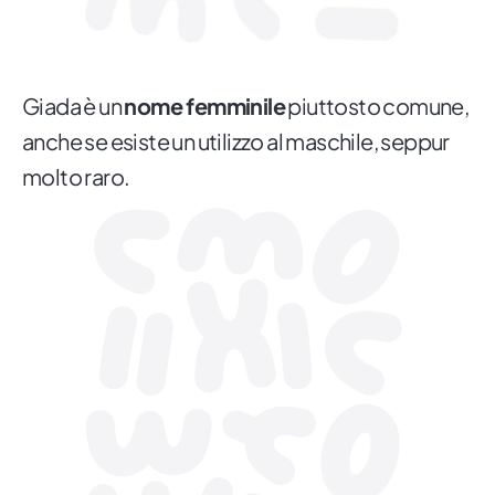
Giada è un
nome femminile
piuttosto comune,
anche se esiste un utilizzo al maschile, seppur
molto raro.