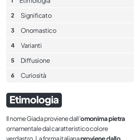
Etimologia
1
Significato
2
Onomastico
3
Varianti
4
Diffusione
5
Curiosità
6
Etimologia
Il nome Giada proviene dall’
omonima pietra
ornamentale dal caratteristico colore
verdastro. La forma italiana
proviene dallo