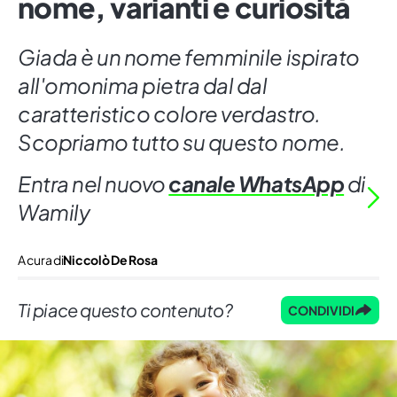
nome, varianti e curiosità
Giada è un nome femminile ispirato
all'omonima pietra dal dal
caratteristico colore verdastro.
Scopriamo tutto su questo nome.
Entra nel nuovo
canale WhatsApp
di
Wamily
A cura di
Niccolò De Rosa
Ti piace questo contenuto?
CONDIVIDI