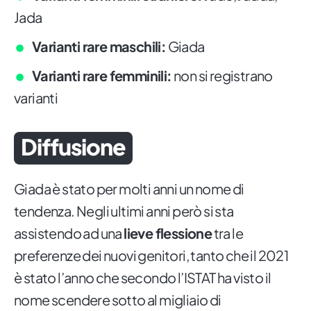
Jada
Varianti rare maschili:
Giada
Varianti rare femminili:
non si registrano
varianti
Diffusione
Giada è stato per molti anni un nome di
tendenza. Negli ultimi anni però si sta
assistendo ad una
lieve flessione
tra le
preferenze dei nuovi genitori, tanto che il 2021
è stato l’anno che secondo l’ISTAT ha visto il
nome scendere sotto al migliaio di