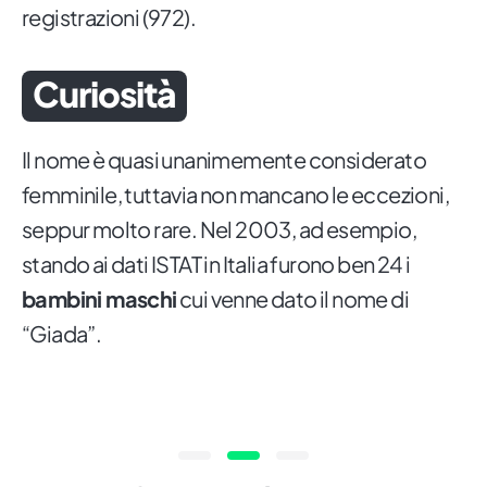
registrazioni (972).
Curiosità
Il nome è quasi unanimemente considerato
femminile, tuttavia non mancano le eccezioni,
seppur molto rare. Nel 2003, ad esempio,
stando ai dati ISTAT in Italia furono ben 24 i
bambini maschi
cui venne dato il nome di
“Giada”.