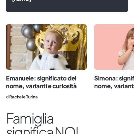
scrivo di piccoli e famiglia, convinto che
solo partendo da ciò che saremo in grado
di seminare potremo coltivare un mondo
migliore per tutti.
Emanuele: significato del
Simona: signif
nome, varianti e curiosità
nome, varianti
di
Rachele Turina
Famiglia
significa NOI