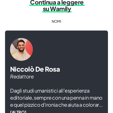
Continua a leggere
su Wamily
NOMI
Niccolò De Rosa
Redattore
Dagli studi umanistici all'esperienza
editoriale, sempre con una penna in mano
e quel pizzico d'ironia che aiuta a colorare
la vita. In attesa di diventare grande,
[ALTRO]