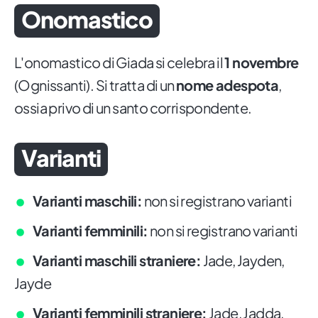
Onomastico
L'onomastico di Giada si celebra il
1 novembre
(Ognissanti). Si tratta di un
nome adespota
,
ossia privo di un santo corrispondente.
Varianti
Varianti maschili:
non si registrano varianti
Varianti femminili:
non si registrano varianti
Varianti maschili straniere:
Jade, Jayden,
Jayde
Varianti femminili straniere:
Jade, Jadda,