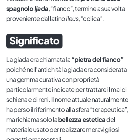
spagnolo
Ijada
, “fianco”, termine a sua volta
proveniente dal latino
ileus
, “colica”.
Significato
La giada era chiamata la
“pietra del fianco”
poiché nell’antichità la giada era considerata
una gemma curativa con proprietà
particolarmente indicate per trattare il mal di
schiena e di reni. Il nome attuale naturalmente
ha perso il riferimento alla sfera “terapeutica”,
ma richiama solo la
bellezza estetica
del
materiale usato per realizzare meravigliosi
oggetti ornamentali.