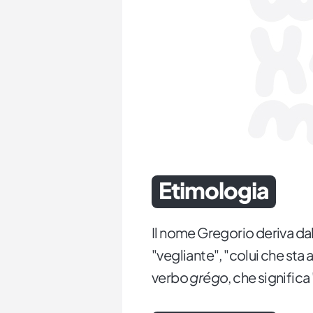
Etimologia
Il nome Gregorio deriva da
"vegliante", "colui che sta 
verbo
grégo
, che significa