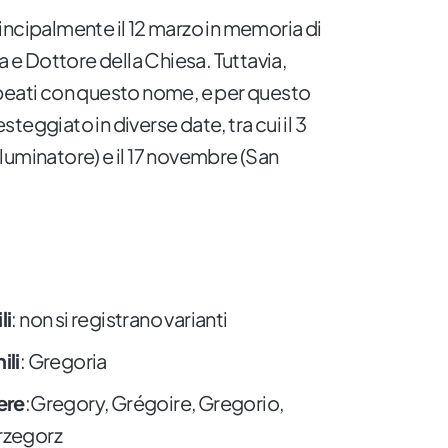
incipalmente il 12 marzo in memoria di
a e Dottore della Chiesa. Tuttavia,
beati con questo nome, e per questo
teggiato in diverse date, tra cui il 3
luminatore) e il 17 novembre (San
li
: non si registrano varianti
ili
: Gregoria
ere
:Gregory, Grégoire, Gregorio,
Grzegorz