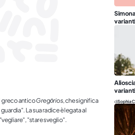
Simona:
varianti
Aliosci
varianti
l greco antico
Gregōrios
, che significa
di
Sophia C
a guardia". La sua radice è legata al
 "vegliare", "stare sveglio".