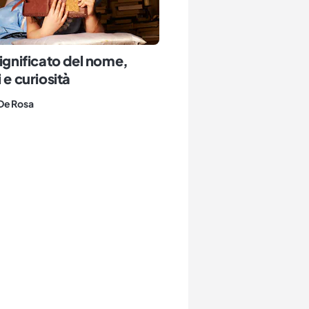
significato del nome,
 e curiosità
De Rosa