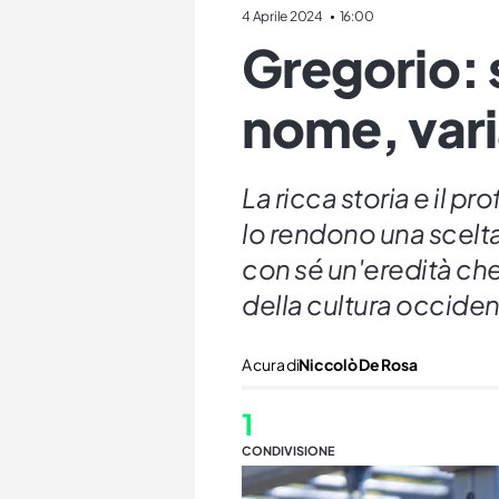
4 Aprile 2024
16:00
Gregorio: 
nome, varia
La ricca storia e il p
lo rendono una scelt
con sé un'eredità che
della cultura occiden
A cura di
Niccolò De Rosa
1
CONDIVISIONE