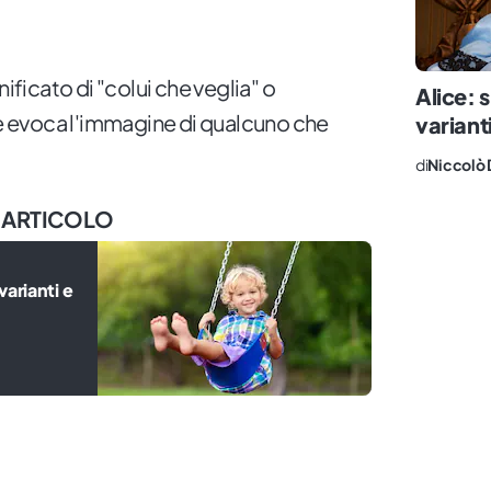
nificato di "colui che veglia" o
Alice: 
 evoca l'immagine di qualcuno che
varianti
di
Niccolò 
 ARTICOLO
arianti e