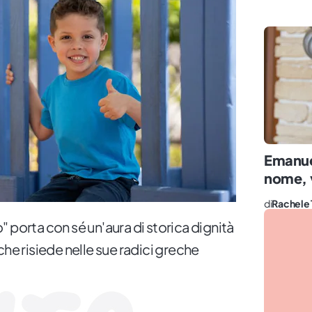
Emanuel
nome, v
di
Rachele 
 porta con sé un'aura di storica dignità
che risiede nelle sue radici greche