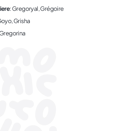
iere
: Gregoryal, Grégoire
Goyo, Grisha
 Gregorina