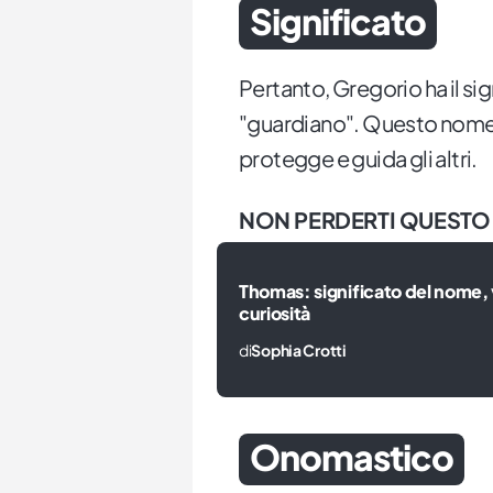
Significato
Pertanto, Gregorio ha il sig
"guardiano". Questo nome
protegge e guida gli altri.
NON PERDERTI QUESTO
Thomas: significato del nome, v
curiosità
di
Sophia Crotti
Onomastico