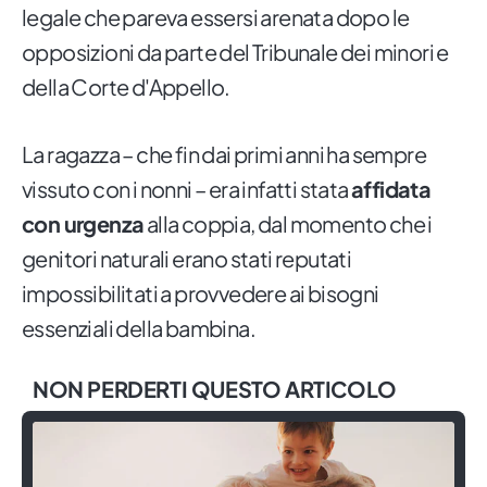
legale che pareva essersi arenata dopo le
opposizioni da parte del Tribunale dei minori e
della Corte d'Appello.
La ragazza – che fin dai primi anni ha sempre
vissuto con i nonni – era infatti stata
affidata
con urgenza
alla coppia, dal momento che i
genitori naturali erano stati reputati
impossibilitati a provvedere ai bisogni
essenziali della bambina.
NON PERDERTI QUESTO ARTICOLO