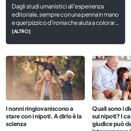
Dagli studi umanistici all'esperienza
editoriale, sempre con una penna in mano
e quel pizzico d'ironia che aiuta a colorare
la vita. In attesa di diventare grande,
[ALTRO]
scrivo di piccoli e famiglia, convinto che
solo partendo da ciò che saremo in grado
di seminare potremo coltivare un mondo
migliore per tutti.
I nonni ringiovaniscono a
Quali sono i dir
stare con i nipoti. A dirlo è la
sui nipoti? I cas
scienza
giudice può de