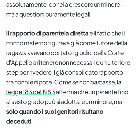
assolutamente idonei a crescere un minore –
ma a questioni puramente legali.
Il rapporto di parentela diretta
e il fatto che il
nonno materno figurava già come tutore della
ragazza avevano portato i giudici della Corte
d'Appello a ritenere non necessario un ulteriore
step per rivedere il già consolidato rapporto
tra nonni e nipote. Come se non bastasse,
la
legge 183 del 1983
afferma che un parente fino
al sesto grado può sì adottare un minore, ma
solo quando i suoi genitori risultano
deceduti
.