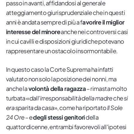
passo in avanti, affidandosi al generale
atteggiamento giurisprudenziale che in questi
anni è andata sempre di più a f
avorire il miglior
interesse del minore
anche nei controversi casi
in cui cavilli e disposizioni giuridiche potevano
rappresentare un ostacolo insormontabile.
In questo caso la Corte Suprema ha infatti
valutato non solo la posizione dei nonni, ma
anche la
volontà della ragazza
– rimasta molto
turbata «
dall’irresponsabilità della madre che si
era sparita da casa
», come ha riportato
Il Sole
24 Ore
– e
degli stessi genitori
della
quattordicenne, entrambi favorevoli all'ipotesi