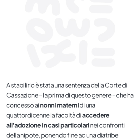
A stabilirlo è stata una sentenza della Corte di
Cassazione – la prima di questo genere – che ha
concesso ai
nonni materni
di una
quattordicenne la facoltà di
accedere
all'adozione in casi particolari
nei confronti
della nipote, ponendo fine ad una diatribe