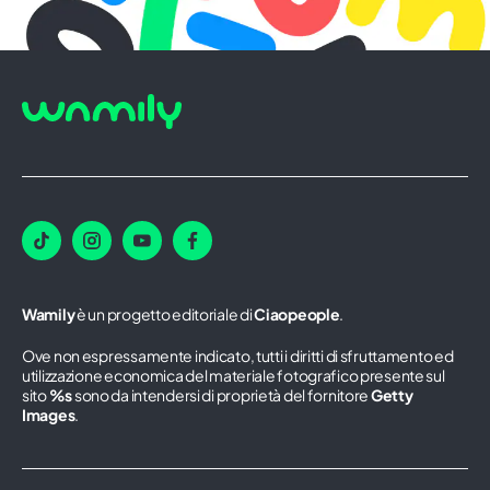
Wamily
è un progetto editoriale di
Ciaopeople
.
Ove non espressamente indicato, tutti i diritti di sfruttamento ed
utilizzazione economica del materiale fotografico presente sul
sito
%s
sono da intendersi di proprietà del fornitore
Getty
Images
.