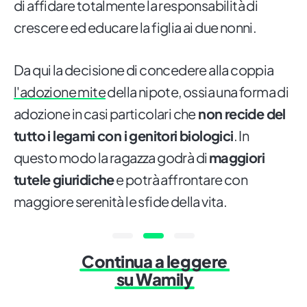
di affidare totalmente la responsabilità di
crescere ed educare la figlia ai due nonni.
Da qui la decisione di concedere alla coppia
l'adozione mite
della nipote, ossia una forma di
adozione in casi particolari che
non recide del
tutto i legami con i genitori biologici
. In
questo modo la ragazza godrà di
maggiori
tutele giuridiche
e potrà affrontare con
maggiore serenità le sfide della vita.
Continua a leggere
su Wamily