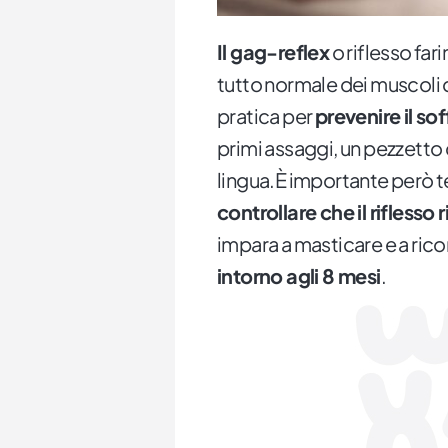
Il gag-reflex
o riflesso fa
tutto normale dei muscoli d
pratica per
prevenire il s
primi assaggi, un pezzetto 
lingua.È importante però t
controllare che il riflesso 
impara a masticare e a rico
intorno agli 8 mesi
.