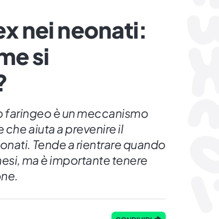
ex nei neonati:
me si
?
sso faringeo è un meccanismo
 che aiuta a prevenire il
nati. Tende a rientrare quando
mesi, ma è importante tenere
one.