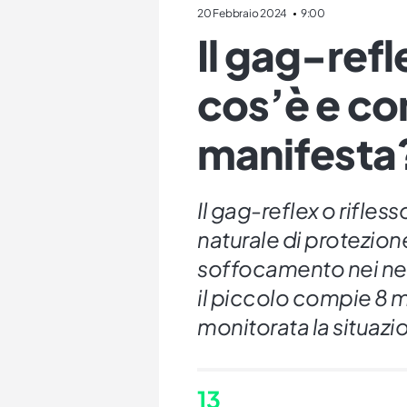
20 Febbraio 2024
9:00
Il gag-refl
cos’è e co
manifesta
Il gag-reflex o rifle
naturale di protezione
soffocamento nei neo
il piccolo compie 8 
monitorata la situazi
13