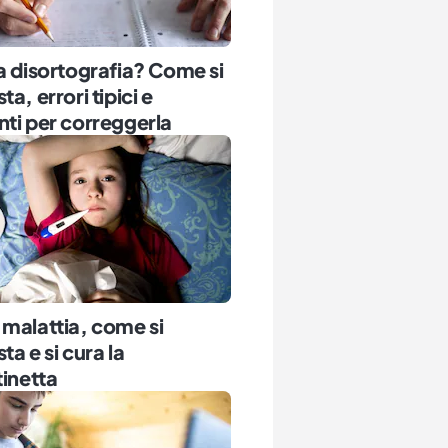
a disortografia? Come si
a, errori tipici e
ti per correggerla
malattia, come si
ta e si cura la
tinetta