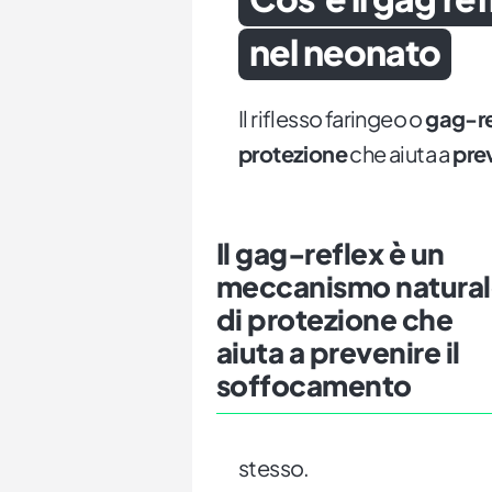
nel neonato
Il riflesso faringeo o
gag-re
protezione
che aiuta a
pre
Il gag-reflex è un
meccanismo natura
di protezione che
aiuta a prevenire il
soffocamento
stesso.