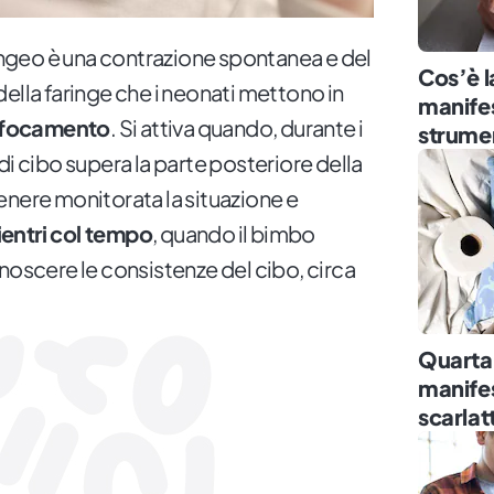
ringeo è una contrazione spontanea e del
Cos’è l
ella faringe che i neonati mettono in
manifest
offocamento
. Si attiva quando, durante i
strumen
di cibo supera la parte posteriore della
enere monitorata la situazione e
rientri col tempo
, quando il bimbo
noscere le consistenze del cibo, circa
Quarta 
manifes
scarlat