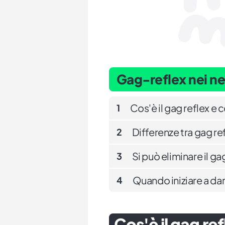
Gag-reflex nei n
Cos'è il gag reflex e
1
Differenze tra gag r
2
Si può eliminare il ga
3
Quando iniziare a dare
4
Cos'è il gag re