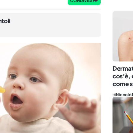
CONDIVIDI
toli
Dermati
cos’è, 
come si
di
Niccolò 