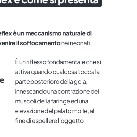
flex è un meccanismo naturale di
venire il soffocamento
nei neonati.
È un riflesso fondamentale che si
attiva quando qualcosa tocca la
le
parte posteriore della gola,
innescando una contrazione dei
muscoli della faringe ed una
elevazione del palato molle, al
fine di espellere l'oggetto