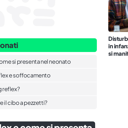
Distur
eonati
in infa
si mani
 come si presenta nel neonato
eflex e soffocamento
g reflex?
 il cibo a pezzetti?
flex e come si presenta