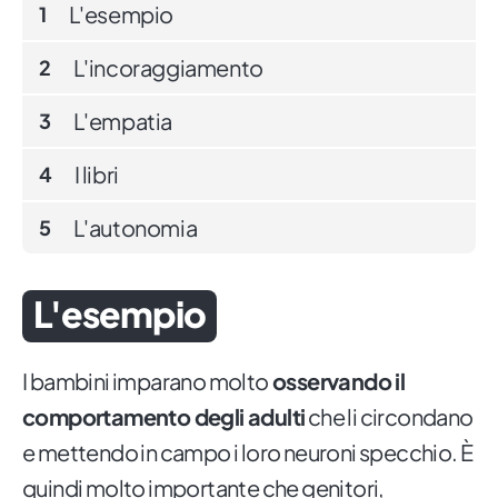
L'esempio
1
L'incoraggiamento
2
L'empatia
3
I libri
4
L'autonomia
5
L'esempio
I bambini imparano molto
osservando il
comportamento degli adulti
che li circondano
e mettendo in campo i loro neuroni specchio. È
quindi molto importante che genitori,