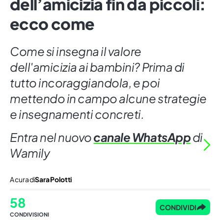
dell’amicizia fin da piccoli:
ecco come
Come si insegna il valore
dell'amicizia ai bambini? Prima di
tutto incoraggiandola, e poi
mettendo in campo alcune strategie
e insegnamenti concreti.
Entra nel nuovo
canale WhatsApp
di
Wamily
A cura di
Sara Polotti
58
CONDIVIDI
CONDIVISIONI