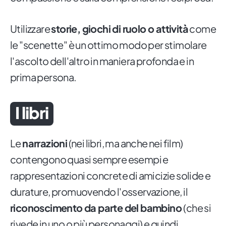
Utilizzare
storie, giochi di ruolo o attività
come
le "scenette" è un ottimo modo per stimolare
l'ascolto dell'altro in maniera profonda e in
prima persona.
I libri
Le
narrazioni
(nei libri, ma anche nei film)
contengono quasi sempre esempi e
rappresentazioni concrete di amicizie solide e
durature, promuovendo l'osservazione, il
riconoscimento da parte del bambino
(che si
rivede in uno o più personaggi) e quindi