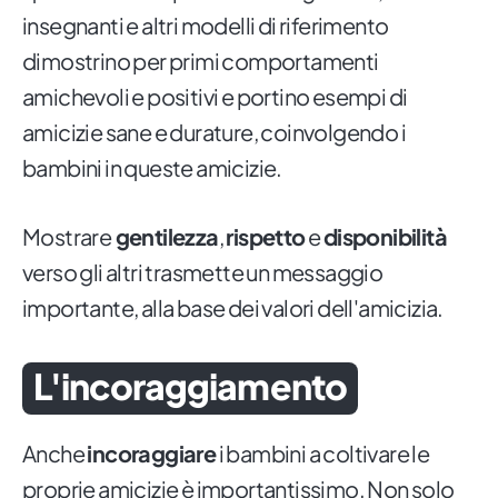
insegnanti e altri modelli di riferimento
dimostrino per primi comportamenti
amichevoli e positivi e portino esempi di
amicizie sane e durature, coinvolgendo i
bambini in queste amicizie.
Mostrare
gentilezza
,
rispetto
e
disponibilità
verso gli altri trasmette un messaggio
importante, alla base dei valori dell'amicizia.
L'incoraggiamento
Anche
incoraggiare
i bambini a coltivare le
proprie amicizie è importantissimo. Non solo