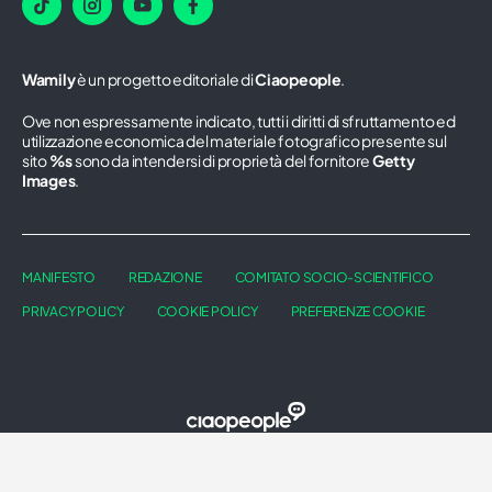
Wamily
è un progetto editoriale di
Ciaopeople
.
Ove non espressamente indicato, tutti i diritti di sfruttamento ed
utilizzazione economica del materiale fotografico presente sul
sito
%s
sono da intendersi di proprietà del fornitore
Getty
Images
.
MANIFESTO
REDAZIONE
COMITATO SOCIO-SCIENTIFICO
PRIVACY POLICY
COOKIE POLICY
PREFERENZE COOKIE