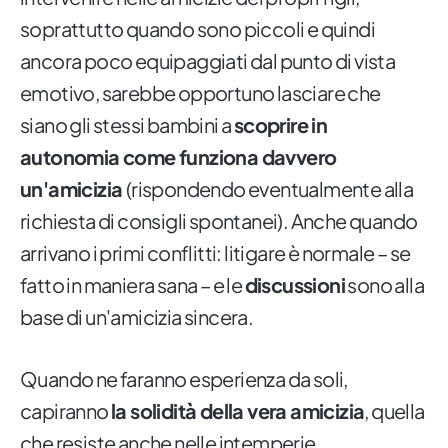
soprattutto quando sono piccoli e quindi
ancora poco equipaggiati dal punto di vista
emotivo, sarebbe opportuno lasciare che
siano gli stessi bambini a
scoprire in
autonomia come funziona davvero
un'amicizia
(rispondendo eventualmente alla
richiesta di consigli spontanei). Anche quando
arrivano i primi conflitti: litigare è normale – se
fatto in maniera sana – e le
discussioni
sono alla
base di un'amicizia sincera.
Quando ne faranno esperienza da soli,
capiranno
la solidità della vera amicizia
, quella
che resiste anche nelle intemperie.