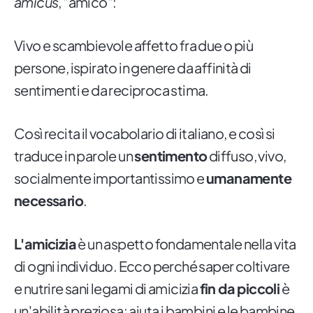
amicus
, "amico":
Vivo e scambievole affetto fra due o più
persone, ispirato in genere da affinità di
sentimenti e da reciproca stima.
Così recita il vocabolario di italiano, e così si
traduce in parole un
sentimento
diffuso, vivo,
socialmente importantissimo e
umanamente
necessario
.
L'amicizia
è un aspetto fondamentale nella vita
di ogni individuo. Ecco perché saper coltivare
e nutrire sani legami di amicizia
fin da piccoli
è
un'abilità preziosa: aiuta i bambini e le bambine