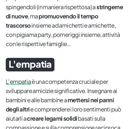
spingendoli (in maniera rispettosa) a
stringerne
di nuove
, ma
promuovendo il tempo
trascorso
insieme ad amichetti e amichette,
con pigiama party, pomeriggi insieme, attività
con le rispettive famiglie…
L'empatia
L'empatia
è una competenza cruciale per
sviluppare amicizie significative. Insegnare ai
bambini e alle bambine a
mettersi nei panni
degli altri
e comprendere i loro sentimenti può
aiutarli a
creare legami solidi
basati sulla
compassione e sulla comprensione reciproca.