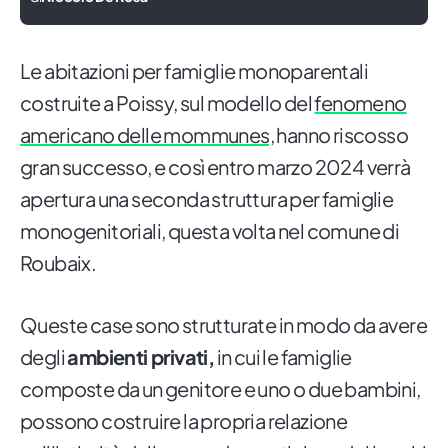
Le abitazioni per famiglie monoparentali
costruite a Poissy, sul modello del
fenomeno
americano delle mommunes,
hanno riscosso
gran successo, e così entro marzo 2024 verrà
apertura una seconda struttura per famiglie
monogenitoriali, questa volta nel comune di
Roubaix.
Queste case sono strutturate in modo da avere
degli
ambienti privati,
in cui le famiglie
composte da un genitore e uno o due bambini,
possono costruire la propria relazione