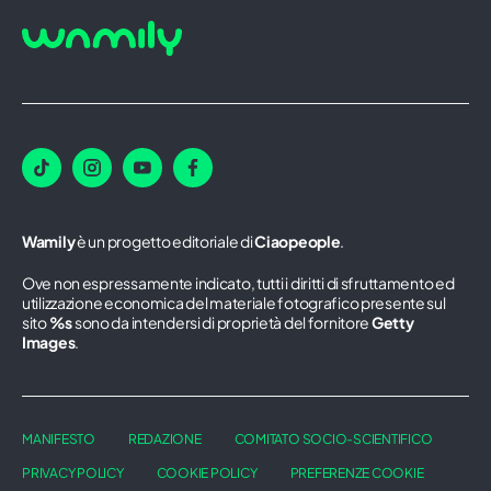
Wamily
è un progetto editoriale di
Ciaopeople
.
Ove non espressamente indicato, tutti i diritti di sfruttamento ed
utilizzazione economica del materiale fotografico presente sul
sito
%s
sono da intendersi di proprietà del fornitore
Getty
Images
.
MANIFESTO
REDAZIONE
COMITATO SOCIO-SCIENTIFICO
PRIVACY POLICY
COOKIE POLICY
PREFERENZE COOKIE