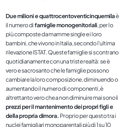
Due milioni e quattrocentoventicinquemila
è
il numero di
famiglie monogenitoriali
, per lo
più composte da mamme single e i loro
bambini, che vivono in Italia, secondo l'ultima
rilevazione ISTAT. Queste famiglie si scontrano
quotidianamente con una triste realtà: se è
vero e sacrosanto che le famiglie possono
cambiare la loro composizione, diminuendo o
aumentando il numero di componenti, è
altrettanto vero che a non diminuire mai sono
i
prezzi per il mantenimento dei propri figli e
della propria dimora.
Proprio per questo tra i
nuclei famigliari monoparentali più di 1 su 10