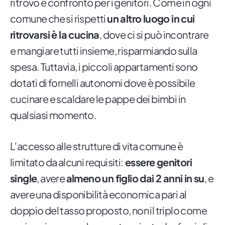
ritrovo e confronto per i genitori. Come in ogni
comune che si rispetti
un altro luogo in cui
ritrovarsi è la cucina
, dove ci si può incontrare
e mangiare tutti insieme, risparmiando sulla
spesa. Tuttavia, i piccoli appartamenti sono
dotati di fornelli autonomi dove è possibile
cucinare e scaldare le pappe dei bimbi in
qualsiasi momento.
L'accesso alle strutture di vita comune è
limitato da alcuni requisiti:
essere genitori
single
, avere
almeno un figlio dai 2 anni in su
, e
avere una disponibilità economica pari al
doppio del tasso proposto, non il triplo come