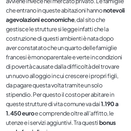
avviene invece nel mercato privato. Le famiglie
che entrano in queste abitazioni hanno
notevoli
agevolazioni economiche
, dal sito che
gestisce le strutture si legge infatti che la
costruzione di questi ambienti è nata dopo
aver constatato che un quarto delle famiglie
francesi è monoparentale e verte in condizioni
di povertà causate dalla difficoltà del trovare
un nuovo alloggio in cui crescere i propri figli,
da pagare questa volta tramite un solo
stipendio. Per questo il costo per abitare in
queste strutture di vita comune va dai
1.190 a
1.450 euro
e comprende oltre all'affitto, le
utenze e i servizi aggiuntivi. Tra questi
bonus