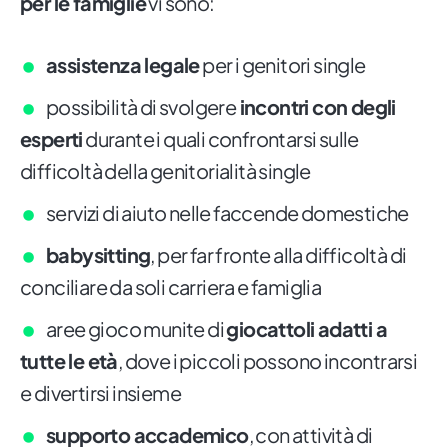
per le famiglie
vi sono:
assistenza legale
per i genitori single
possibilità di svolgere
incontri con degli
esperti
durante i quali confrontarsi sulle
difficoltà della genitorialità single
servizi di aiuto nelle faccende domestiche
babysitting
, per far fronte alla difficoltà di
conciliare da soli carriera e famiglia
aree gioco munite di
giocattoli adatti a
tutte le età
, dove i piccoli possono incontrarsi
e divertirsi insieme
supporto accademico
, con attività di