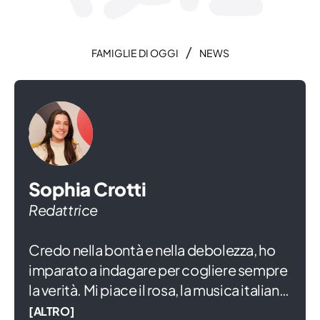
/
FAMIGLIE DI OGGI
NEWS
Sophia Crotti
Redattrice
Credo nella bontà e nella debolezza, ho
imparato a indagare per cogliere sempre
la verità. Mi piace il rosa, la musica italiana
e ridere di gusto anche se mi commuove
[ALTRO]