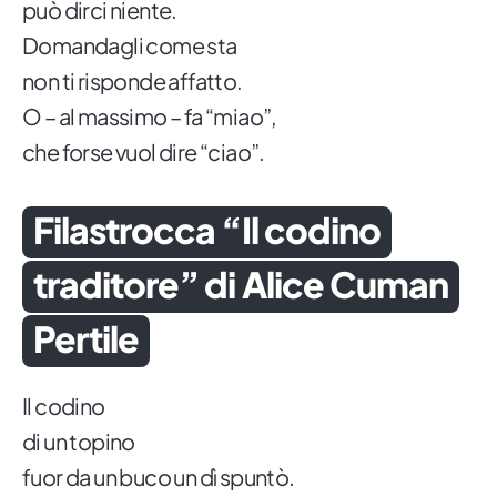
può dirci niente.
Domandagli come sta
non ti risponde affatto.
O – al massimo – fa “miao”,
che forse vuol dire “ciao”.
Filastrocca “Il codino
traditore” di Alice Cuman
Pertile
Il codino
di un topino
fuor da un buco un dì spuntò.