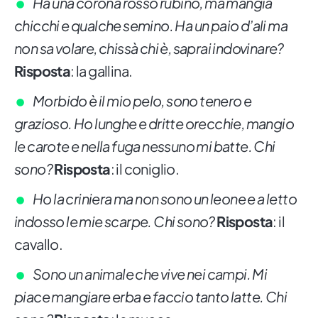
Ha una corona rosso rubino, ma mangia
chicchi e qualche semino. Ha un paio d’ali ma
non sa volare, chissà chi è, saprai indovinare?
Risposta
: la gallina.
Morbido è il mio pelo, sono tenero e
grazioso. Ho lunghe e dritte orecchie, mangio
le carote e nella fuga nessuno mi batte. Chi
sono?
Risposta
: il coniglio.
Ho la criniera ma non sono un leone e a letto
indosso le mie scarpe. Chi sono?
Risposta
: il
cavallo.
Sono un animale che vive nei campi. Mi
piace mangiare erba e faccio tanto latte. Chi