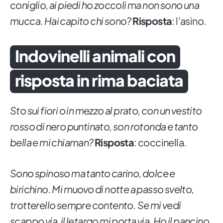
coniglio, ai piedi ho zoccoli ma non sono una
mucca. Hai capito chi sono?
Risposta
: l’asino.
Indovinelli animali con
risposta in rima baciata
Sto sui fiori o in mezzo al prato, con un vestito
rosso di nero puntinato, son rotonda e tanto
bella e mi chiaman?
Risposta
: coccinella.
Sono spinoso ma tanto carino, dolce e
birichino. Mi muovo di notte a passo svelto,
trotterello sempre contento. Se mi vedi
scappo via, il letargo mi porta via. Ho il pancino