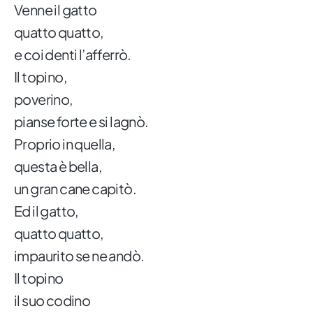
Venne il gatto
quatto quatto,
e coi denti l’afferrò.
Il topino,
poverino,
pianse forte e si lagnò.
Proprio in quella,
questa è bella,
un gran cane capitò.
Ed il gatto,
quatto quatto,
impaurito se ne andò.
Il topino
il suo codino