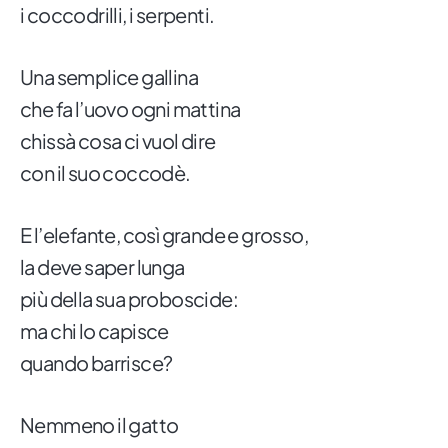
i coccodrilli, i serpenti.
Una semplice gallina
che fa l’uovo ogni mattina
chissà cosa ci vuol dire
con il suo coccodè.
E l’elefante, così grande e grosso,
la deve saper lunga
più della sua proboscide:
ma chi lo capisce
quando barrisce?
Nemmeno il gatto