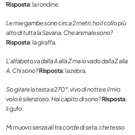
Risposta
: la rondine.
Le mie gambe sono circa 2 metri, ho il collo più
alto di tutta la Savana. Che animale sono?
Risposta
: la giraffa.
L'alfabeto va dalla A alla Z ma io vado dalla Z alla
A. Chi sono?
Risposta
: la zebra.
So girare la testa a 270°, vivo di notte e il mio
volo è silenzioso. Hai capito di sono?
Risposta
:
il gufo.
Mi muovo senza ali tra corde di seta, che tesso