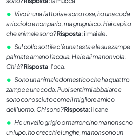
sono?
Risposta
: la mucca.
Vivo in una fattoria e sono rosa, ho una coda
a ricciolo e non parlo, ma grugnisco. Hai capito
che animale sono?
Risposta
: il maiale.
Sul collo sottile c'è una testa e le sue zampe
palmate amano l’acqua. Ha le ali ma non vola.
Chi è?
Risposta
: l’oca.
Sono un animale domestico che ha quattro
zampe e una coda. Puoi sentirmi abbaiare e
sono conosciuto come il migliore amico
dell'uomo. Chi sono?
Risposta
: il cane
Ho un vello grigio o marroncino ma non sono
un lupo, ho orecchie lunghe, ma non sono un