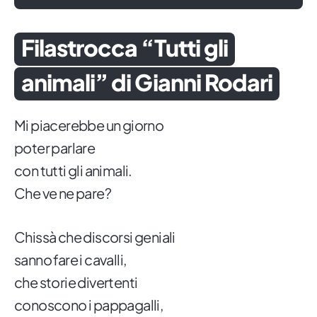
Filastrocca “Tutti gli
animali” di Gianni Rodari
Mi piacerebbe un giorno
poter parlare
con tutti gli animali.
Che ve ne pare?
Chissà che discorsi geniali
sanno fare i cavalli,
che storie divertenti
conoscono i pappagalli,