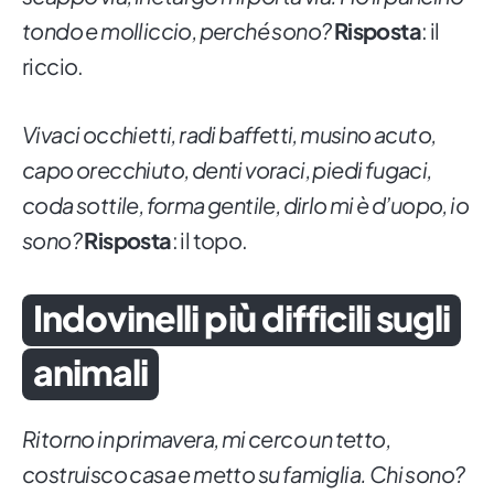
tondo e molliccio, perché sono?
Risposta
: il
riccio.
Vivaci occhietti, radi baffetti, musino acuto,
capo orecchiuto, denti voraci, piedi fugaci,
coda sottile, forma gentile, dirlo mi è d’uopo, io
sono?
Risposta
: il topo.
Indovinelli più difficili sugli
animali
Ritorno in primavera, mi cerco un tetto,
costruisco casa e metto su famiglia. Chi sono?