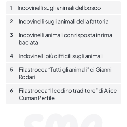
Indovinelli sugli animali del bosco
1
Indovinelli sugli animali della fattoria
2
Indovinelli animali con risposta in rima
3
baciata
Indovinelli più difficili sugli animali
4
Filastrocca “Tutti gli animali” di Gianni
5
Rodari
Filastrocca “Il codino traditore” di Alice
6
Cuman Pertile