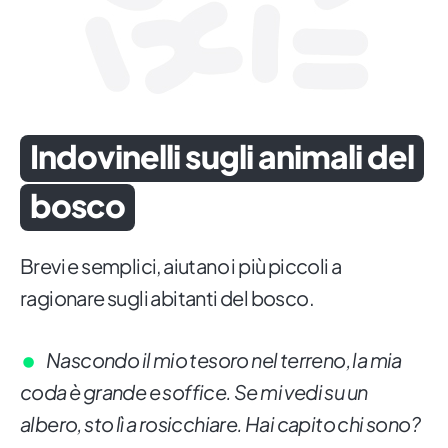
Indovinelli sugli animali del
bosco
Brevi e semplici, aiutano i più piccoli a
ragionare sugli abitanti del bosco.
Nascondo il mio tesoro nel terreno, la mia
coda è grande e soffice. Se mi vedi su un
albero, sto lì a rosicchiare. Hai capito chi sono?