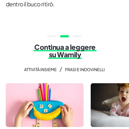
dentro il buco ritirò.
Continua a leggere
su Wamily
/
ATTIVITÀ INSIEME
FRASI E INDOVINELLI