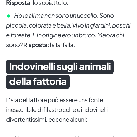
Risposta
: lo scoiattolo.
Ho le ali ma non sono un uccello. Sono
piccola, colorata e bella. Vivo in giardini, boschi
e foreste. E in origine ero un bruco. Ma ora chi
sono?
Risposta
: la farfalla.
Indovinelli sugli animali
della fattoria
L'aia del fattore può essere una fonte
inesauribile di filastrocche e indovinelli
divertentissimi. eccone alcuni: