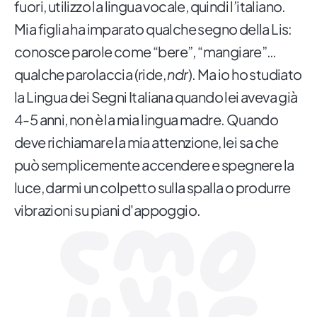
fuori, utilizzo la lingua vocale, quindi l’italiano.
Mia figlia ha imparato qualche segno della Lis:
conosce parole come “bere”, “mangiare”…
qualche parolaccia (ride,
ndr
). Ma io ho studiato
la Lingua dei Segni Italiana quando lei aveva già
4-5 anni, non è la mia lingua madre. Quando
deve richiamare la mia attenzione, lei sa che
può semplicemente accendere e spegnere la
luce, darmi un colpetto sulla spalla o produrre
vibrazioni su piani d'appoggio.