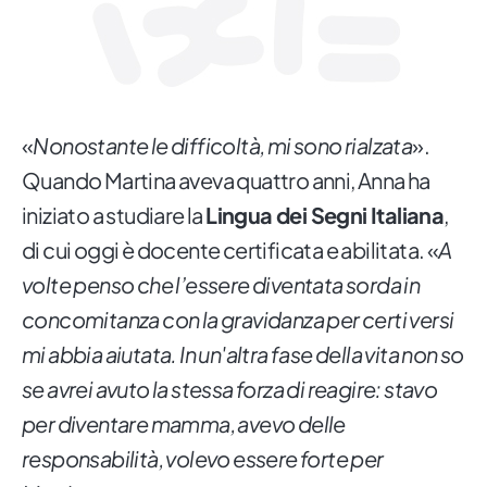
«
Nonostante le difficoltà, mi sono rialzata
».
Quando Martina aveva quattro anni, Anna ha
iniziato a studiare la
Lingua dei Segni Italiana
,
di cui oggi è docente certificata e abilitata. «
A
volte penso che l’essere diventata sorda in
concomitanza con la gravidanza per certi versi
mi abbia aiutata. In un'altra fase della vita non so
se avrei avuto la stessa forza di reagire: stavo
per diventare mamma, avevo delle
responsabilità, volevo essere forte per