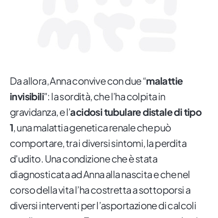
Da allora, Anna convive con due “
malattie
invisibili
": la sordità, che l’ha colpita in
gravidanza, e l’
acidosi tubulare distale di tipo
1
, una malattia genetica renale che può
comportare, tra i diversi sintomi, la perdita
d'udito. Una condizione che è stata
diagnosticata ad Anna alla nascita e che nel
corso della vita l’ha costretta a sottoporsi a
diversi interventi per l’asportazione di calcoli