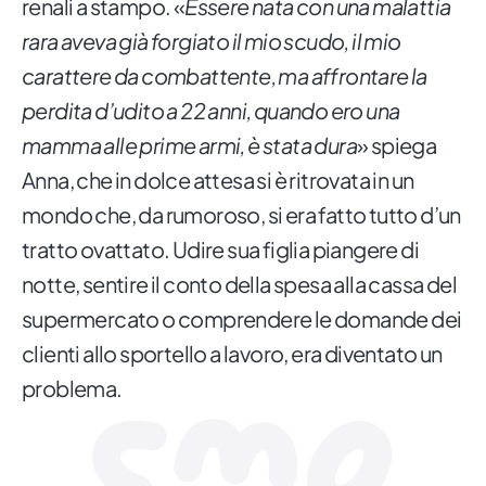
renali a stampo. «
Essere nata con una malattia
rara aveva già forgiato il mio scudo, il mio
carattere da combattente, ma affrontare la
perdita d’udito a 22 anni, quando ero una
mamma alle prime armi, è stata dura
» spiega
Anna, che in dolce attesa si è ritrovata in un
mondo che, da rumoroso, si era fatto tutto d’un
tratto ovattato. Udire sua figlia piangere di
notte, sentire il conto della spesa alla cassa del
supermercato o comprendere le domande dei
clienti allo sportello a lavoro, era diventato un
problema.