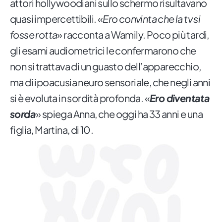
attori hollywoodiani sullo schermo risultavano
quasi impercettibili. «
Ero convinta che la tv si
fosse rotta
» racconta a Wamily. Poco più tardi,
gli esami audiometrici le confermarono che
non si trattava di un guasto dell’apparecchio,
ma di ipoacusia neuro sensoriale, che negli anni
si è evoluta in sordità profonda. «
Ero diventata
sorda
» spiega Anna, che oggi ha 33 anni e una
figlia, Martina, di 10.