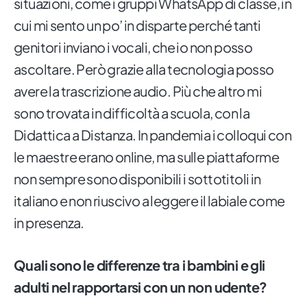
situazioni, come i gruppi WhatsApp di classe, in
cui mi sento un po’ in disparte perché tanti
genitori inviano i vocali, che io non posso
ascoltare. Però grazie alla tecnologia posso
avere la trascrizione audio. Più che altro mi
sono trovata in difficoltà a scuola, con la
Didattica a Distanza. In pandemia i colloqui con
le maestre erano online, ma sulle piattaforme
non sempre sono disponibili i sottotitoli in
italiano e non riuscivo a leggere il labiale come
in presenza.
Quali sono le differenze tra i bambini e gli
adulti nel rapportarsi con un non udente?