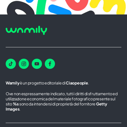
Wamily
è un progetto editoriale di
Ciaopeople
.
Ove non espressamente indicato, tutti i diritti di sfruttamento ed
utilizzazione economica del materiale fotografico presente sul
sito
%s
sono da intendersi di proprietà del fornitore
Getty
Images
.