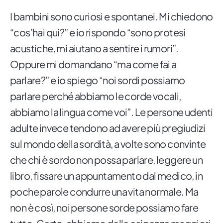
I bambini sono curiosi e spontanei. Mi chiedono
“cos’hai qui?” e io rispondo “sono protesi
acustiche, mi aiutano a sentire i rumori”.
Oppure mi domandano “ma come fai a
parlare?” e io spiego “noi sordi possiamo
parlare perché abbiamo le corde vocali,
abbiamo la lingua come voi”. Le persone udenti
adulte invece tendono ad avere più pregiudizi
sul mondo della sordità, a volte sono convinte
che chi è sordo non possa parlare, leggere un
libro, fissare un appuntamento dal medico, in
poche parole condurre una vita normale. Ma
non è così, noi persone sorde possiamo fare