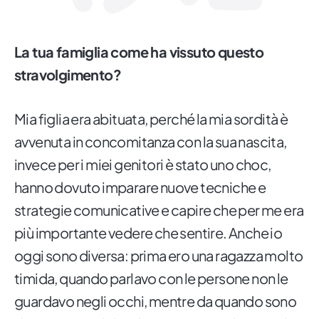
La tua famiglia come ha vissuto questo
stravolgimento?
Mia figlia era abituata, perché la mia sordità è
avvenuta in concomitanza con la sua nascita,
invece per i miei genitori è stato uno choc,
hanno dovuto imparare nuove tecniche e
strategie comunicative e capire che per me era
più importante vedere che sentire. Anche io
oggi sono diversa: prima ero una ragazza molto
timida, quando parlavo con le persone non le
guardavo negli occhi, mentre da quando sono