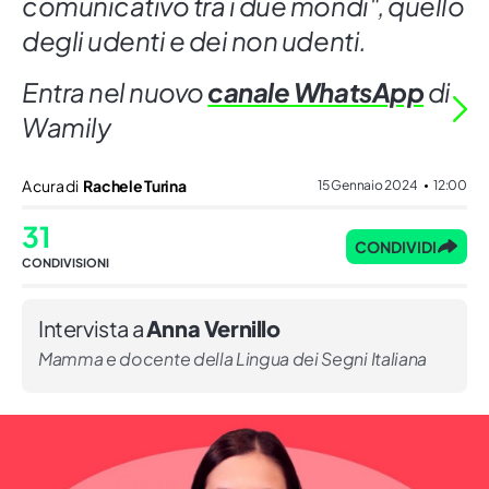
comunicativo tra i due mondi", quello
degli udenti e dei non udenti.
Entra nel nuovo
canale WhatsApp
di
Wamily
A cura di
Rachele Turina
15 Gennaio 2024
12:00
31
CONDIVIDI
CONDIVISIONI
Intervista a
Anna Vernillo
Mamma e docente della Lingua dei Segni Italiana