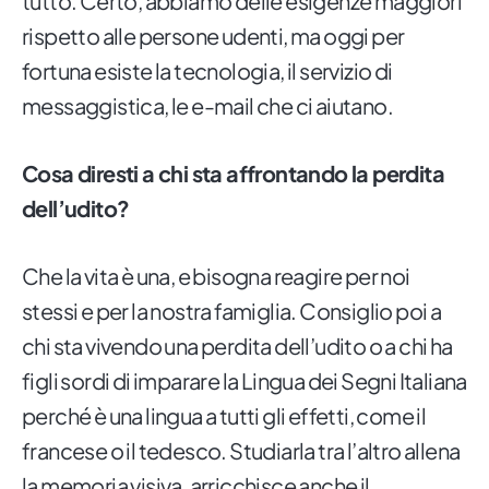
tutto. Certo, abbiamo delle esigenze maggiori
rispetto alle persone udenti, ma oggi per
fortuna esiste la tecnologia, il servizio di
messaggistica, le e-mail che ci aiutano.
Cosa diresti a chi sta affrontando la perdita
dell’udito?
Che la vita è una, e bisogna reagire per noi
stessi e per la nostra famiglia. Consiglio poi a
chi sta vivendo una perdita dell’udito o a chi ha
figli sordi di imparare la Lingua dei Segni Italiana
perché è una lingua a tutti gli effetti, come il
francese o il tedesco. Studiarla tra l’altro allena
la memoria visiva, arricchisce anche il