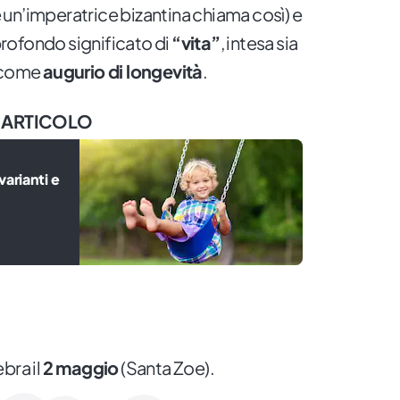
he un’imperatrice bizantina chiama così) e
 profondo significato di
“vita”
, intesa sia
a come
augurio di longevità
.
 ARTICOLO
arianti e
bra il
2 maggio
(Santa Zoe).