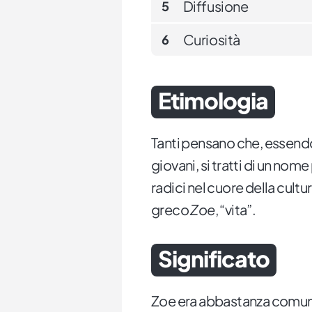
Diffusione
5
Curiosità
6
Etimologia
Tanti pensano che, essendo
giovani, si tratti di un no
radici nel cuore della cultur
greco
Zoe
, “vita”.
Significato
Zoe era abbastanza comune 