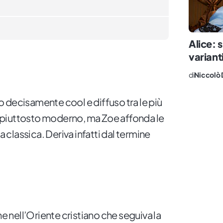
Alice: 
varianti
di
Niccolò 
 decisamente cool e diffuso tra le più
me piuttosto moderno, ma Zoe affonda le
a classica. Deriva infatti dal termine
nell’Oriente cristiano che seguiva la