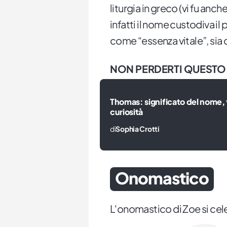
liturgia in greco (vi fu anc
infatti il nome custodiva il
come “essenza vitale”, si
NON PERDERTI QUESTO
Thomas: significato del nome, v
curiosità
di
Sophia Crotti
Onomastico
L'onomastico di Zoe si cele