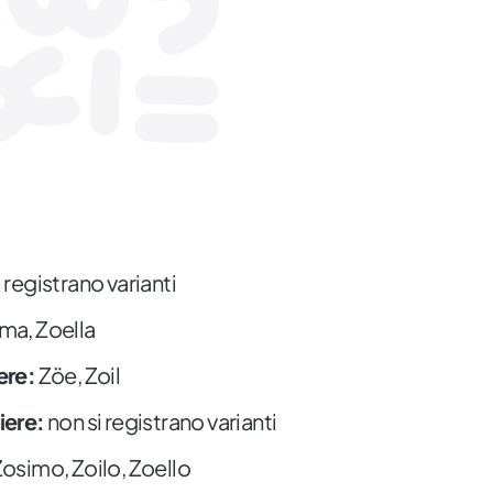
 registrano varianti
ma, Zoella
ere:
Zöe, Zoil
iere:
non si registrano varianti
osimo, Zoilo, Zoello