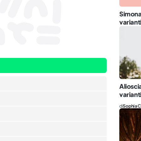
Simona:
varianti
Aliosci
varianti
di
Sophia C