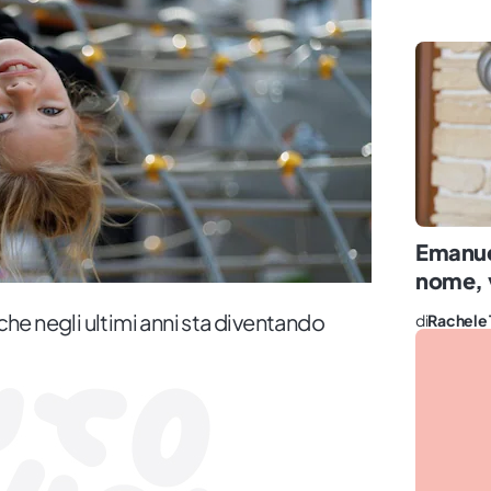
Emanuel
nome, v
che negli ultimi anni sta diventando
di
Rachele 