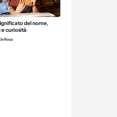
significato del nome,
 e curiosità
De Rosa