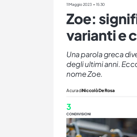
11 Maggio 2023
15:30
Zoe: signi
varianti e 
Una parola greca div
degli ultimi anni. Ecco
nome Zoe.
A cura di
Niccolò De Rosa
3
CONDIVISIONI