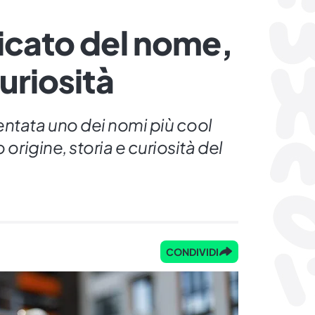
ficato del nome,
curiosità
entata uno dei nomi più cool
 origine, storia e curiosità del
CONDIVIDI