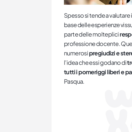
Spesso si tende a valutare i
base delle esperienze vis
parte delle molteplici
resp
professione docente. Quest
numerosi
pregiudizi e ster
l'idea che essi godano di
t
tutti i pomeriggi liberi e p
Pasqua.