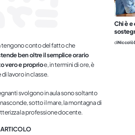
Chi è e
sosteg
di
Niccolò 
on tengono conto del fatto che
stende ben oltre il semplice orario
o vero e proprio
e, in termini di ore, è
 di lavoro in classe.
insegnanti svolgono in aula sono soltanto
nasconde, sotto il mare, la montagna di
atterizza la professione docente.
 ARTICOLO