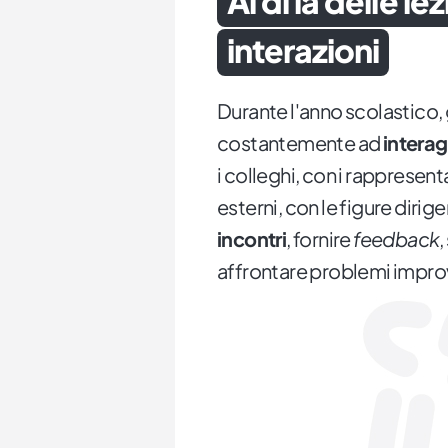
Al di là delle le
interazioni
Durante l'anno scolastico, 
costantemente ad
interag
i colleghi, con i rappresenta
esterni, con le figure dirig
incontri
, fornire
feedback
,
affrontare problemi improv