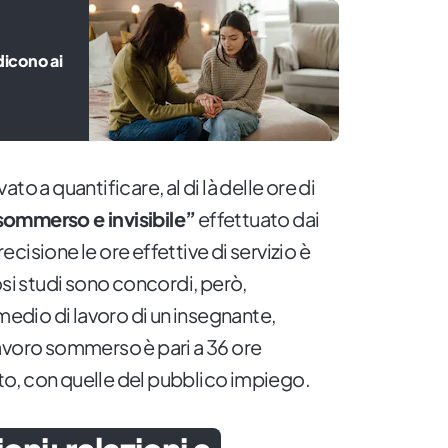
 dicono ai
to a quantificare, al di là delle ore di
sommerso e invisibile”
effettuato dai
cisione le ore effettive di servizio è
 studi sono concordi, però,
 medio di lavoro di un insegnante,
avoro sommerso è pari a 36 ore
anto, con quelle del pubblico impiego.