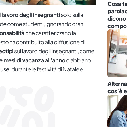
Cosa fa
parolac
l
lavoro degli insegnanti
solo sulla
dicono
sute come studenti, ignorando gran
compor
onsabilità
che caratterizzano la
o ha contribuito alla diffusione di
eotipi
sul lavoro degli insegnanti, come
re mesi di vacanza all'anno
o abbiano
ause
, durante le festività di Natale e
Altern
cos’è 