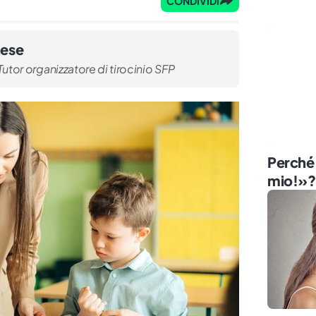
CONDIVIDI
nese
utor organizzatore di tirocinio SFP
Perché 
mio!»?