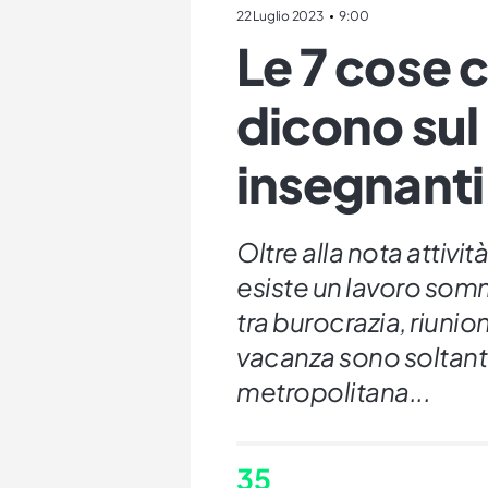
22 Luglio 2023
9:00
Le 7 cose c
dicono sul 
insegnanti
Oltre alla nota attivi
esiste un lavoro somm
tra burocrazia, riunion
vacanza sono soltan
metropolitana...
35