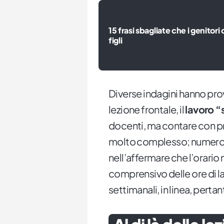
15 frasi sbagliate che i genitori
figli
Diverse indagini hanno prova
lezione frontale, il
lavoro “
docenti, ma contare con pre
molto complesso; numerosi
nell’affermare che l’orario
comprensivo delle ore di l
settimanali, in linea, pert