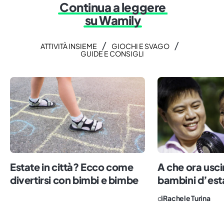
Continua a leggere
su Wamily
/
/
ATTIVITÀ INSIEME
GIOCHI E SVAGO
GUIDE E CONSIGLI
Estate in città? Ecco come
A che ora usci
divertirsi con bimbi e bimbe
bambini d’est
di
Rachele Turina