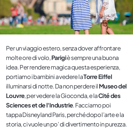
Per un viaggio estero, senza dover affrontare
molte ore di volo,
Parigi
è sempre una buona
idea. Per rendere magica questa esperienza,
portiamo i bambini a vedere la
Torre Eiffel
illuminarsi di notte. Da non perdere il
Museo del
Louvre
, per vedere la Gioconda, e la
Cité des
Sciences et de l'Industrie
. Facciamo poi
tappa Disneyland Paris, perché dopo l’arte e la
storia, ci vuole un po’ di divertimento in purezza.