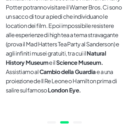
Potter potranno visitare il Warner Bros. Ci sono
un sacco di tour a piedi che individuano le
location dei film. E poi impossibile resistere
alle esperienze di high tea a tema stravagante
(prova il Mad Hatters Tea Party al Sanderson) e
agli infiniti musei gratuiti, tra cui il
Natural
History Museum
e il
Science Museum.
Assistiamo al
Cambio della Guardia
e a una
proiezione de Il Re Leone o Hamilton prima di
salire sul famoso
London Eye.