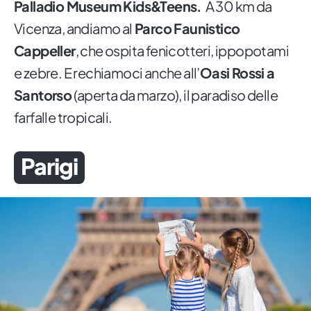
Palladio Museum Kids&Teens.
A 30 km da
Vicenza, andiamo al
Parco Faunistico
Cappeller
, che ospita fenicotteri, ippopotami
e zebre. E rechiamoci anche all’
Oasi Rossi a
Santorso
(aperta da marzo), il paradiso delle
farfalle tropicali.
Parigi