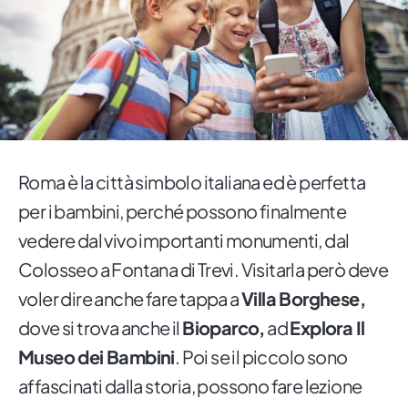
Roma è la città simbolo italiana ed è perfetta
per i bambini, perché possono finalmente
vedere dal vivo importanti monumenti, dal
Colosseo a Fontana di Trevi. Visitarla però deve
voler dire anche fare tappa a
Villa Borghese,
dove si trova anche il
Bioparco,
ad
Explora Il
Museo dei Bambini
. Poi se il piccolo sono
affascinati dalla storia, possono fare lezione