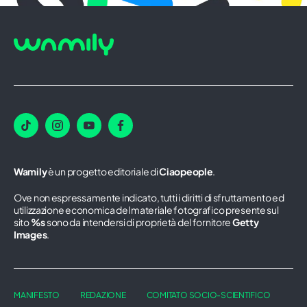
Wamily
è un progetto editoriale di
Ciaopeople
.
Ove non espressamente indicato, tutti i diritti di sfruttamento ed
utilizzazione economica del materiale fotografico presente sul
sito
%s
sono da intendersi di proprietà del fornitore
Getty
Images
.
MANIFESTO
REDAZIONE
COMITATO SOCIO-SCIENTIFICO