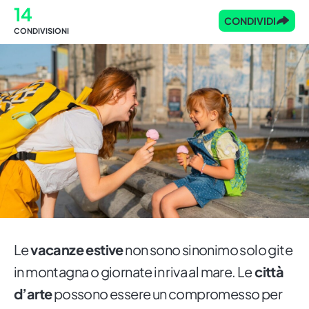
14
CONDIVIDI
CONDIVISIONI
Le
vacanze estive
non sono sinonimo solo gite
in montagna o giornate in riva al mare. Le
città
d’arte
possono essere un compromesso per