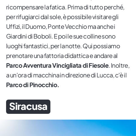
ricompensare la fatica. Prima di tutto perché,
per rifugiarci dal sole, è possibile visitare gli
Uffizi, il Duomo, Ponte Vecchio ma anche i
Giardini di Boboli. E poi le sue colline sono
luoghi fantastici, per la notte. Qui possiamo
prenotare una fattoria didattica e andare al
Parco Avventura Vincigliata di Fiesole
. Inoltre,
a un’ora di macchina in direzione di Lucca, c'è il
Parco di Pinocchio.
Siracusa