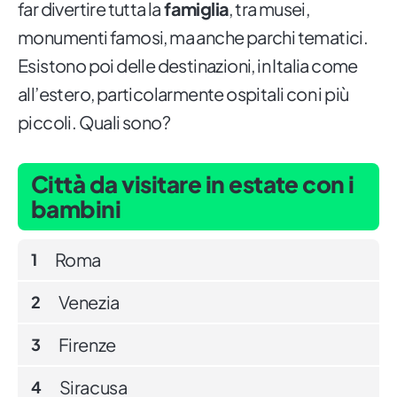
far divertire tutta la
famiglia
, tra musei,
monumenti famosi, ma anche parchi tematici.
Esistono poi delle destinazioni, in Italia come
all’estero, particolarmente ospitali con i più
piccoli. Quali sono?
Città da visitare in estate con i
bambini
Roma
1
Venezia
2
Firenze
3
Siracusa
4