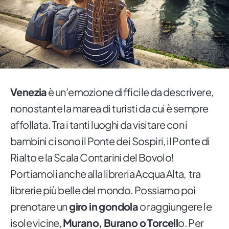
Venezia
è un’emozione difficile da descrivere,
nonostante la marea di turisti da cui è sempre
affollata. Tra i tanti luoghi da visitare con i
bambini ci sono il Ponte dei Sospiri, il Ponte di
Rialto e la Scala Contarini del Bovolo!
Portiamoli anche alla libreria Acqua Alta, tra
librerie più belle del mondo. Possiamo poi
prenotare un
giro in gondola
o raggiungere le
isole vicine,
Murano, Burano o Torcell
o. Per