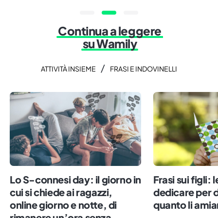
Continua a leggere
su Wamily
/
ATTIVITÀ INSIEME
FRASI E INDOVINELLI
Lo S-connesi day: il giorno in
Frasi sui figli: 
cui si chiede ai ragazzi,
dedicare per d
online giorno e notte, di
quanto li ami
rimanere un’ora senza