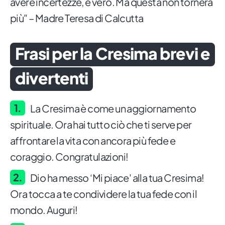
avere incertezze, è vero. Ma questa non tornerà
più" – Madre Teresa di Calcutta
Frasi per la Cresima brevi e
divertenti
La Cresima è come un aggiornamento
spirituale. Ora hai tutto ciò che ti serve per
affrontare la vita con ancora più fede e
coraggio. Congratulazioni!
Dio ha messo ‘Mi piace' alla tua Cresima!
Ora tocca a te condividere la tua fede con il
mondo. Auguri!