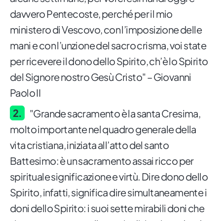
davvero Pentecoste, perché per il mio
ministero di Vescovo, con l’imposizione delle
mani e con l’unzione del sacro crisma, voi state
per ricevere il dono dello Spirito, ch’è lo Spirito
del Signore nostro Gesù Cristo" – Giovanni
Paolo II
"Grande sacramento è la santa Cresima,
molto importante nel quadro generale della
vita cristiana, iniziata all’atto del santo
Battesimo: è un sacramento assai ricco per
spirituale significazione e virtù. Dire dono dello
Spirito, infatti, significa dire simultaneamente i
doni dello Spirito: i suoi sette mirabili doni che