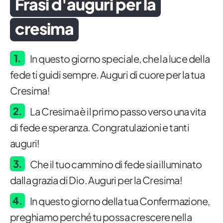
Frasi d'auguri per la
cresima
In questo giorno speciale, che la luce della
fede ti guidi sempre. Auguri di cuore per la tua
Cresima!
La Cresima è il primo passo verso una vita
di fede e speranza. Congratulazioni e tanti
auguri!
Che il tuo cammino di fede sia illuminato
dalla grazia di Dio. Auguri per la Cresima!
In questo giorno della tua Confermazione,
preghiamo perché tu possa crescere nella