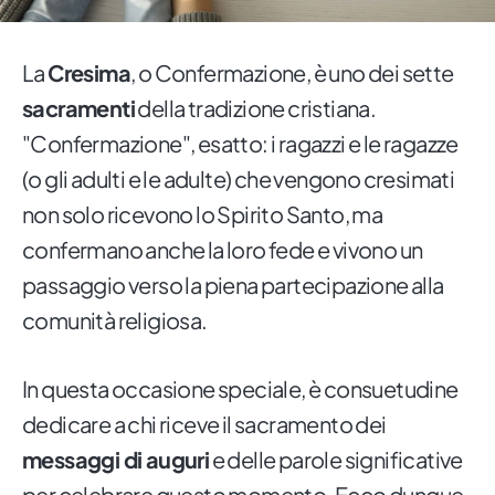
La
C
resima
, o Confermazione, è uno dei sette
sacramenti
della tradizione cristiana.
"Confermazione", esatto: i ragazzi e le ragazze
(o gli adulti e le adulte) che vengono cresimati
non solo ricevono lo Spirito Santo, ma
confermano anche la loro fede e vivono un
passaggio verso la piena partecipazione alla
comunità religiosa.
In questa occasione speciale, è consuetudine
dedicare a chi riceve il sacramento dei
messaggi di auguri
e delle parole significative
per celebrare questo momento. Ecco dunque