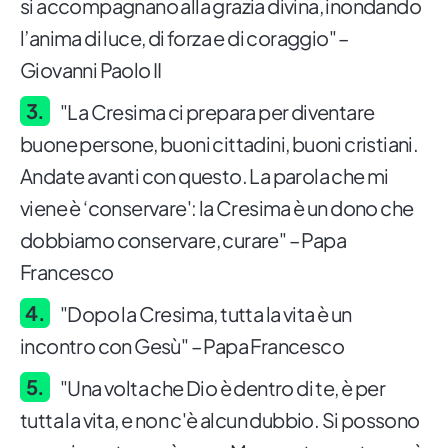
si accompagnano alla grazia divina, inondando
l’anima di luce, di forza e di coraggio" –
Giovanni Paolo II
"La Cresima ci prepara per diventare
buone persone, buoni cittadini, buoni cristiani.
Andate avanti con questo. La parola che mi
viene è ‘conservare': la Cresima è un dono che
dobbiamo conservare, curare" – Papa
Francesco
"Dopo la Cresima, tutta la vita è un
incontro con Gesù" – Papa Francesco
"Una volta che Dio è dentro di te, è per
tutta la vita, e non c'è alcun dubbio. Si possono