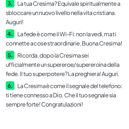
La tua Cresima? Equivale spiritualmente a
sbloccare un nuovo livello nella vita cristiana.
Auguri!
La fede è come il Wi-Fi: non la vedi, ma ti
connette a cose straordinarie. Buona Cresima!
Ricorda, dopo la Cresima sei
ufficialmente un supereroe/supereroina della
fede. Il tuo superpotere? La preghiera! Auguri.
La Cresima è come il segnale del telefono:
ti tiene connesso a Dio. Che il tuo segnale sia
sempre forte! Congratulazioni!