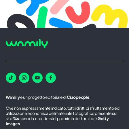
Wamily
è un progetto editoriale di
Ciaopeople
.
Ove non espressamente indicato, tutti i diritti di sfruttamento ed
utilizzazione economica del materiale fotografico presente sul
sito
%s
sono da intendersi di proprietà del fornitore
Getty
Images
.