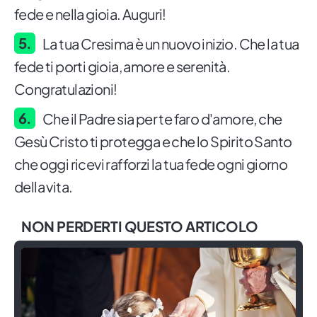
fede e nella gioia. Auguri!
La tua Cresima è un nuovo inizio. Che la tua
fede ti porti gioia, amore e serenità.
Congratulazioni!
Che il Padre sia per te faro d'amore, che
Gesù Cristo ti protegga e che lo Spirito Santo
che oggi ricevi rafforzi la tua fede ogni giorno
della vita.
NON PERDERTI QUESTO ARTICOLO