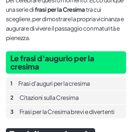
una serie di
frasi per la Cresima
tra cui
scegliere, per dimostrare la propria vicinanza e
augurare di vivere il passaggio con maturità e
pienezza.
Le frasi d'augurio per la
cresima
Frasi d'auguri per la cresima
1
Citazioni sulla Cresima
2
Frasi per la Cresima brevi e divertenti
3