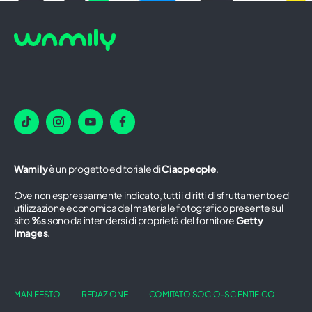
Wamily
è un progetto editoriale di
Ciaopeople
.
Ove non espressamente indicato, tutti i diritti di sfruttamento ed
utilizzazione economica del materiale fotografico presente sul
sito
%s
sono da intendersi di proprietà del fornitore
Getty
Images
.
MANIFESTO
REDAZIONE
COMITATO SOCIO-SCIENTIFICO