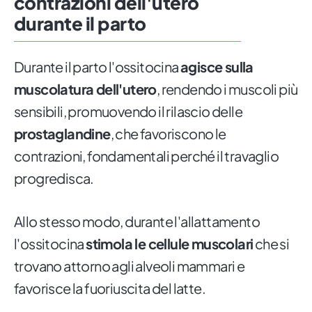
contrazioni dell'utero
durante il parto
Durante il parto l'ossitocina
agisce sulla
muscolatura dell'utero
, rendendo i muscoli più
sensibili, promuovendo il rilascio delle
prostaglandine
, che favoriscono le
contrazioni, fondamentali perché il travaglio
progredisca.
Allo stesso modo, durante l'allattamento
l'ossitocina
stimola le cellule muscolari
che si
trovano attorno agli alveoli mammari e
favorisce la fuoriuscita del latte.