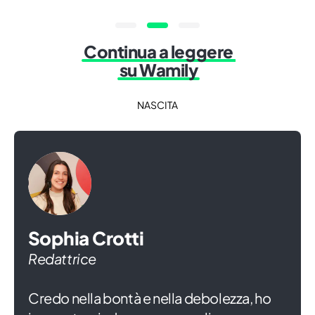
Continua a leggere
su Wamily
NASCITA
Sophia Crotti
Redattrice
Credo nella bontà e nella debolezza, ho