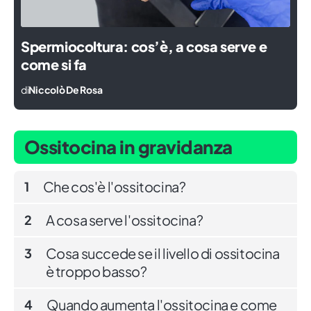
Spermiocoltura: cos’è, a cosa serve e
come si fa
di
Niccolò De Rosa
Ossitocina in gravidanza
Che cos'è l'ossitocina?
1
A cosa serve l'ossitocina?
2
Cosa succede se il livello di ossitocina
3
è troppo basso?
Quando aumenta l'ossitocina e come
4