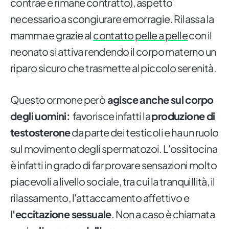
contrae e rimane contratto), aspetto
necessario a scongiurare emorragie. Rilassa la
mamma e grazie al
contatto pelle a pelle
con il
neonato si attiva rendendo il corpo materno un
riparo sicuro che trasmette al piccolo serenità.
Questo ormone però
agisce anche sul corpo
degli uomini:
favorisce infatti la
produzione di
testosterone
da parte dei testicoli e ha un ruolo
sul movimento degli spermatozoi. L'ossitocina
è infatti in grado di far provare sensazioni molto
piacevoli a livello sociale, tra cui la tranquillità, il
rilassamento, l'attaccamento affettivo e
l'eccitazione sessuale
. Non a caso è chiamata