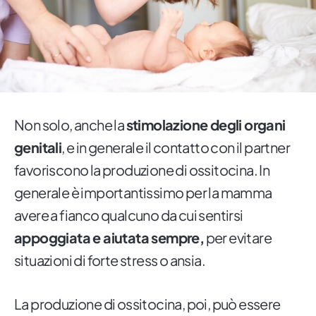
Non solo, anche la
stimolazione degli organi
genitali
, e in generale il contatto con il partner
favoriscono la produzione di ossitocina. In
generale è importantissimo per la mamma
avere a fianco qualcuno da cui sentirsi
appoggiata e aiutata sempre,
per evitare
situazioni di forte stress o ansia.
La produzione di ossitocina, poi, può essere