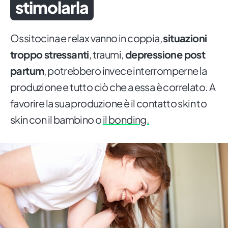
stimolarla
Ossitocina e relax vanno in coppia,
situazioni
troppo stressanti
, traumi,
depressione post
partum
, potrebbero invece interromperne la
produzione e tutto ciò che a essa è correlato. A
favorire la sua produzione è il contatto skin to
skin con il bambino o
il bonding.