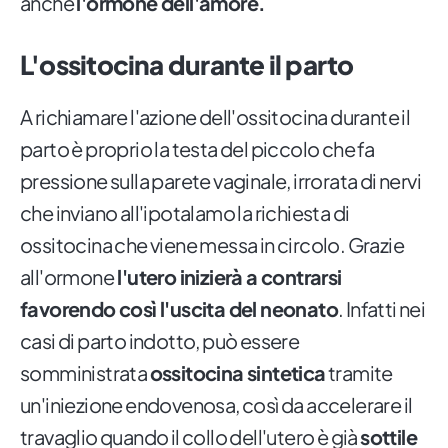
anche
l'ormone dell'amore.
L'ossitocina durante il parto
A richiamare l'azione dell'ossitocina durante il
parto è proprio la testa del piccolo che fa
pressione sulla parete vaginale, irrorata di nervi
che inviano all'ipotalamo la richiesta di
ossitocina che viene messa in circolo. Grazie
all'ormone
l'utero inizierà a contrarsi
favorendo così l'uscita del neonato
. Infatti nei
casi di parto indotto, può essere
somministrata
ossitocina sintetica
tramite
un'iniezione endovenosa, così da accelerare il
travaglio quando il collo dell'utero è già
sottile