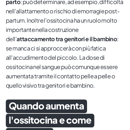
parto
: può determinare, ad esempio, difficoltà
nell'allattamento o rischio di emorragie post-
partum. Inoltre l'ossitocina ha un ruolo molto
importante nella costruzione
dell'
attaccamento tra genitori e il bambino
:
se manca ci si approccerà con più fatica
all'accudimento del piccolo. La dose di
ossitocina nel sangue può comunque essere
aumentata tramite il contatto pelle a pelle o
quello visivo tra genitori e bambino.
Quando aumenta
l'ossitocina e come