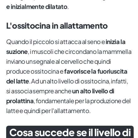
e inizialmente
dilatato
.
L'ossitocina in allattamento
Quando il piccolo si attacca al seno e
inizia la
suzione
, i muscoli che circondano la mammella
inviano un segnale al cervello che quindi
produce ossitocina e
favorisce la fuoriuscita
del latte
. Ad un alto livello di ossitocina, infatti,
si associa sempre anche
un alto livello di
prolattina
, fondamentale per la produzione del
latte e quindi per l'allattamento.
Cosa succede se il livello di