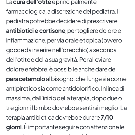
La
cura dell’otite
è principalmente
farmacologica, a discrezione del pediatra. Il
pediatra potrebbe decidere di prescrivere
antibiotici e cortisone
, per togliere dolore e
infiammazione, per via orale e topica (ovvero
gocce da inserire nell’orecchio) a seconda
dell’otite e della sua gravità. Per alleviare
dolore e febbre, è possibile anche dare del
paracetamolo
al bisogno, che funge sia come
antipiretico sia come antidolorifico. In linea di
massima, dall’inizio della terapia, dopo due o
tre giorni il bimbo dovrebbe sentirsi meglio. La
terapia antibiotica dovrebbe durare
7/10
giorni
. È importante seguire con attenzione le