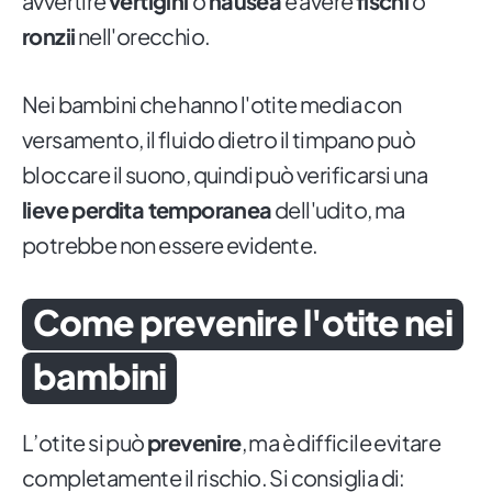
avvertire
vertigini
o
nausea
e avere
fischi
o
ronzii
nell'orecchio.
Nei bambini che hanno l'otite media con
versamento, il fluido dietro il timpano può
bloccare il suono, quindi può verificarsi una
lieve perdita temporanea
dell'udito, ma
potrebbe non essere evidente.
Come prevenire l'otite nei
bambini
L’otite si può
prevenire
, ma è difficile evitare
completamente il rischio. Si consiglia di: