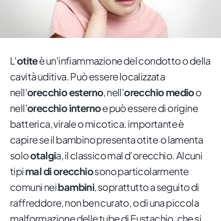
L'
otite
è un'infiammazione del condotto o della
cavità uditiva. Può essere localizzata
nell'
orecchio esterno
, nell'
orecchio medio
o
nell'
orecchio interno
e può essere di origine
batterica, virale o micotica. importante è
capire se il bambino presenta otite o lamenta
solo
otalgi
a, il classico mal d'orecchio. Alcuni
tipi
mal di orecchio
sono particolarmente
comuni nei
bambini
, soprattutto a seguito di
raffreddore, non ben curato, o di una piccola
malformazione delle tube di Eustachio, che si