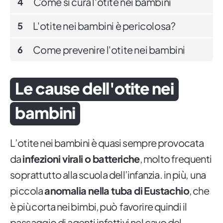
Come si cura l'otite nei bambini
4
L'otite nei bambini è pericolosa?
5
Come prevenire l'otite nei bambini
6
Le cause dell'otite nei
bambini
L’otite nei bambini è quasi sempre provocata
da
infezioni virali o batteriche
, molto frequenti
soprattutto alla scuola dell’infanzia. in più, una
piccola
anomalia nella tuba di Eustachio
, che
è più corta nei bimbi, può favorire quindi il
passaggio di agenti infettivi nel cavo del