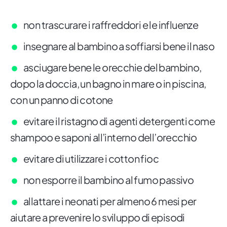
non trascurare i raffreddori e le influenze
insegnare al bambino a soffiarsi bene il naso
asciugare bene le orecchie del bambino,
dopo la doccia, un bagno in mare o in piscina,
con un panno di cotone
evitare il ristagno di agenti detergenti come
shampoo e saponi all’interno dell’orecchio
evitare di utilizzare i cotton fioc
non esporre il bambino al fumo passivo
allattare i neonati per almeno 6 mesi per
aiutare a prevenire lo sviluppo di episodi