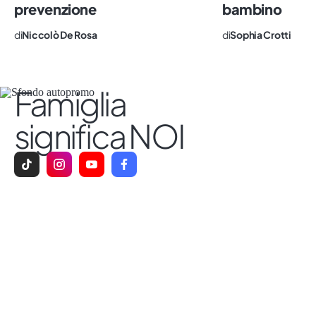
prevenzione
bambino
di
Niccolò De Rosa
di
Sophia Crotti
Famiglia
significa NOI