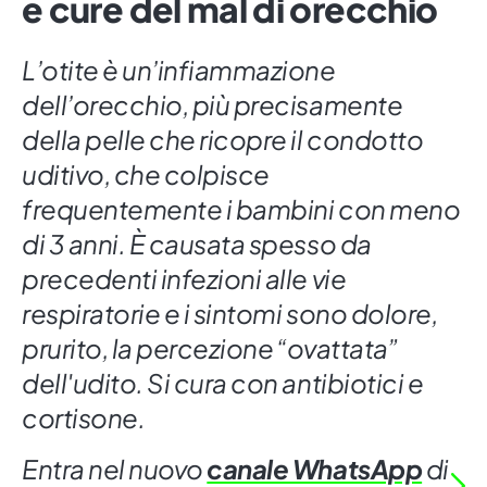
e cure del mal di orecchio
L’otite è un’infiammazione
dell’orecchio, più precisamente
della pelle che ricopre il condotto
uditivo, che colpisce
frequentemente i bambini con meno
di 3 anni. È causata spesso da
precedenti infezioni alle vie
respiratorie e i sintomi sono dolore,
prurito, la percezione “ovattata”
dell'udito. Si cura con antibiotici e
cortisone.
Entra nel nuovo
canale WhatsApp
di