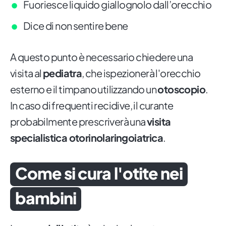
Fuoriesce liquido giallognolo dall’orecchio
Dice di non sentire bene
A questo punto è necessario chiedere una
visita al
pediatra
, che ispezionerà l'orecchio
esterno e il timpano utilizzando un
otoscopio
.
In caso di frequenti recidive, il curante
probabilmente prescriverà una
visita
specialistica otorinolaringoiatrica
.
Come si cura l'otite nei
bambini