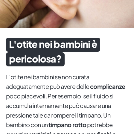
L'otite nei bambini è
pericolosa?
L’otite nei bambini se non curata
adeguatamente può avere delle
complicanze
poco piacevoli. Per esempio, se il fluido si
accumula internamente può causare una
pressione tale da rompere il timpano. Un
bambino con un
timpano rotto
potrebbe