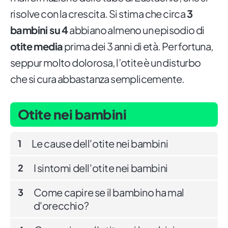
risolve con la crescita. Si stima che circa
3
bambini su 4
abbiano almeno un episodio di
otite media
prima dei 3 anni di età. Per fortuna,
seppur molto dolorosa, l’otite è un disturbo
che si cura abbastanza semplicemente.
Otite nei bambini
Le cause dell'otite nei bambini
1
I sintomi dell'otite nei bambini
2
Come capire se il bambino ha mal
3
d'orecchio?