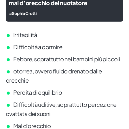
mal d’orecchio del nuotatore
di
Sophia Crotti
Irritabilità
Difficoltà a dormire
Febbre, soprattutto nei bambini più piccoli
otorrea, ovvero fluido drenato dalle
orecchie
Perdita di equilibrio
Difficoltà uditive, soprattutto percezione
ovattata dei suoni
Mal d'orecchio