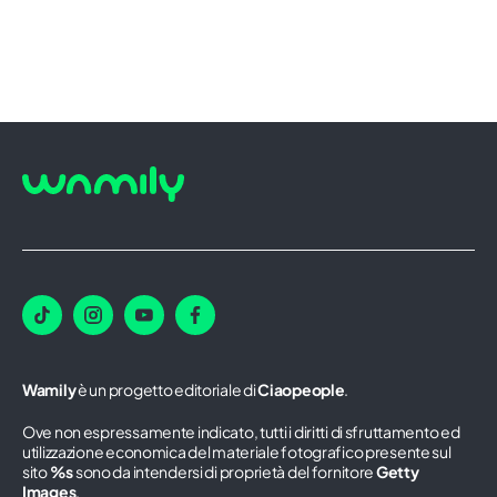
Wamily
è un progetto editoriale di
Ciaopeople
.
Ove non espressamente indicato, tutti i diritti di sfruttamento ed
utilizzazione economica del materiale fotografico presente sul
sito
%s
sono da intendersi di proprietà del fornitore
Getty
Images
.