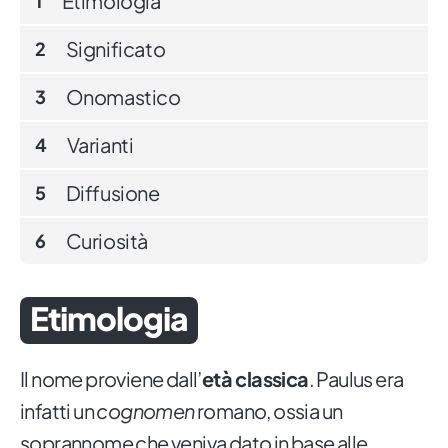
Etimologia
1
Significato
2
Onomastico
3
Varianti
4
Diffusione
5
Curiosità
6
Etimologia
Il nome proviene dall’
età classica
. Paulus era
infatti un
cognomen
romano, ossia un
soprannome che veniva dato in base alle