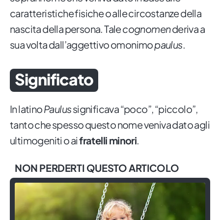
caratteristiche fisiche o alle circostanze della
nascita della persona. Tale
cognomen
deriva a
sua volta dall’aggettivo omonimo
paulus
.
Significato
In latino
Paulus
significava “poco”, “piccolo”,
tanto che spesso questo nome veniva dato agli
ultimogeniti o ai
fratelli minori
.
NON PERDERTI QUESTO ARTICOLO