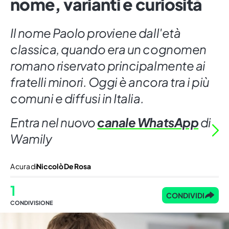
nome, varianti e curiosità
Il nome Paolo proviene dall'età
classica, quando era un cognomen
romano riservato principalmente ai
fratelli minori. Oggi è ancora tra i più
comuni e diffusi in Italia.
Entra nel nuovo
canale WhatsApp
di
Wamily
A cura di
Niccolò De Rosa
1
CONDIVIDI
CONDIVISIONE