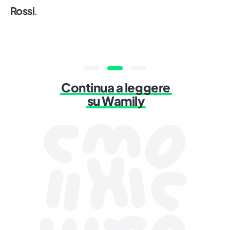
Rossi
.
Continua a leggere
su Wamily