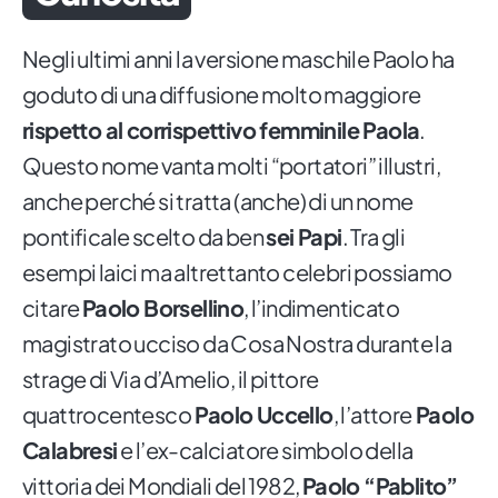
Negli ultimi anni la versione maschile Paolo ha
goduto di una diffusione molto maggiore
rispetto al corrispettivo femminile Paola
.
Questo nome vanta molti “portatori” illustri,
anche perché si tratta (anche) di un nome
pontificale scelto da ben
sei Papi
. Tra gli
esempi laici ma altrettanto celebri possiamo
citare
Paolo Borsellino
, l’indimenticato
magistrato ucciso da Cosa Nostra durante la
strage di Via d’Amelio, il pittore
quattrocentesco
Paolo Uccello
, l’attore
Paolo
Calabresi
e l’ex-calciatore simbolo della
vittoria dei Mondiali del 1982,
Paolo “Pablito”