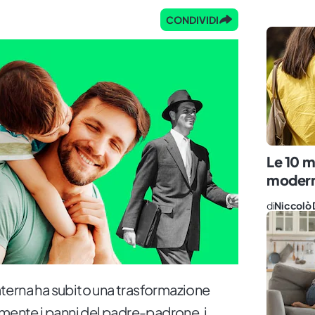
CONDIVIDI
Le 10 m
modern
di
Niccolò 
 paterna ha subito una trasformazione
amente i panni del padre-padrone, i