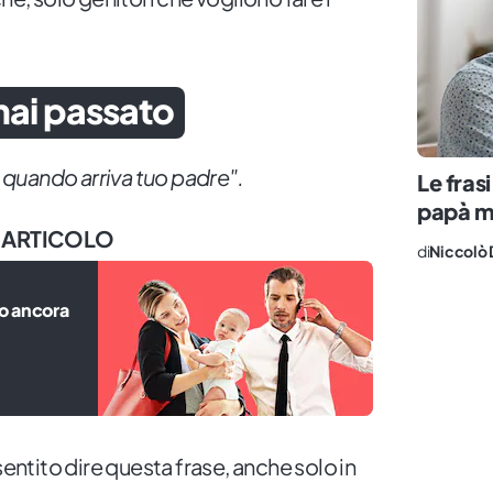
mai passato
i quando arriva tuo padre".
Le fras
papà 
 ARTICOLO
di
Niccolò 
io ancora
sentito dire questa frase, anche solo in