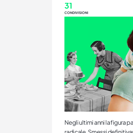
31
CONDIVISIONI
Negli ultimi anni la figura
radicale. Smessi definitiv