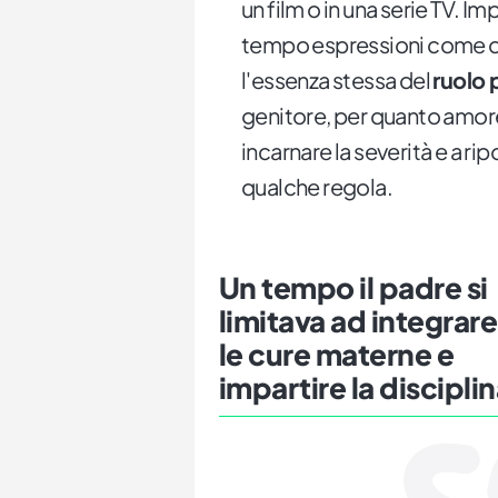
un film o in una serie TV. 
tempo espressioni come qu
l'essenza stessa del
ruolo 
genitore, per quanto amore
incarnare la severità e a ri
qualche regola.
Un tempo il padre si
limitava ad integrare
le cure materne e
impartire la discipli