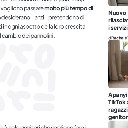
 vogliono passare
molto più tempo di
Nuovo p
ma desiderano – anzi – pretendono di
rilasci
 in ogni aspetto della loro crescita,
i serviz
l cambio dei pannolini.
di
Rachele 
Apanyin
TikTok
ragazzi
genitor
 solo genitori che vogliono fare i