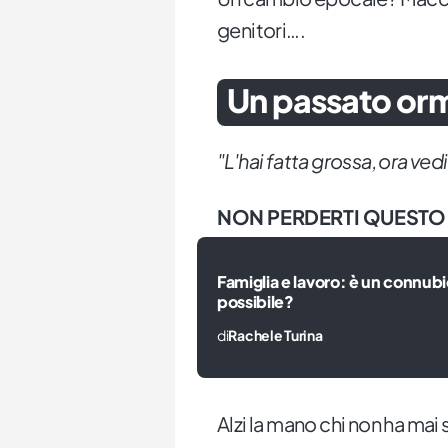
genitori….
Un passato or
"L'hai fatta grossa, ora ved
NON PERDERTI QUESTO
Famiglia e lavoro: è un connub
possibile?
di
Rachele Turina
Alzi la mano chi non ha mai 