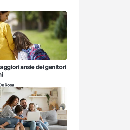
aggiori ansie dei genitori
i
De Rosa