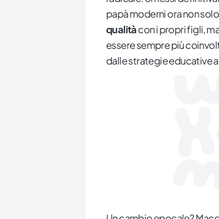
papà moderni ora non solo
qualità
con i propri figli, 
essere sempre più coinvolti
dalle strategie educative a
Un cambio epocale? Macché,