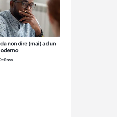
i da non dire (mai) ad un
moderno
De Rosa