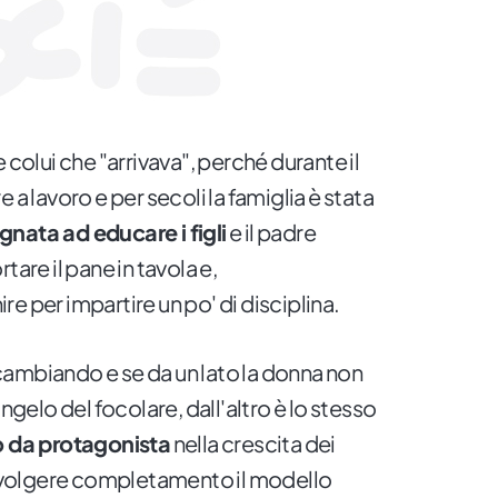
 colui che "arrivava", perché durante il
 a lavoro e per secoli la famiglia è stata
nata ad educare i figli
e il padre
tare il pane in tavola e,
e per impartire un po' di disciplina.
ambiando e se da un lato la donna non
angelo del focolare, dall'altro è lo stesso
o da protagonista
nella crescita dei
travolgere completamento il modello