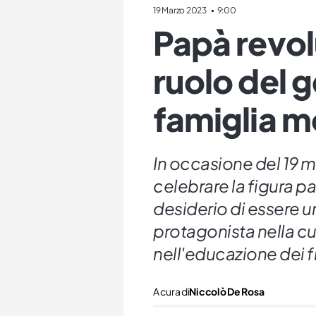
19 Marzo 2023
9:00
Papà revol
ruolo del g
famiglia 
In occasione del 19 m
celebrare la figura 
desiderio di essere u
protagonista nella cur
nell'educazione dei fi
A cura di
Niccolò De Rosa