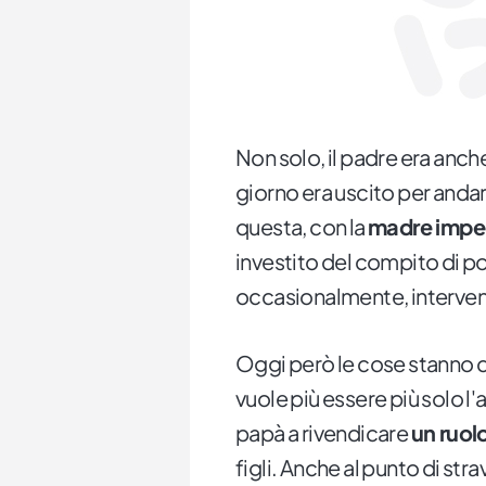
Non solo, il padre era anche
giorno era uscito per andare
questa, con la
madre impeg
investito del compito di por
occasionalmente, intervenir
Oggi però le cose stanno c
vuole più essere più solo l'
papà a rivendicare
un ruol
figli. Anche al punto di s