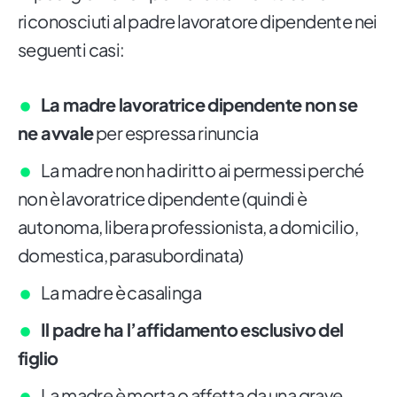
riconosciuti al padre lavoratore dipendente nei
seguenti casi:
La madre lavoratrice dipendente n
on se
ne avvale
per espressa rinuncia
La madre non ha diritto ai permessi perché
non è lavoratrice dipendente (quindi è
autonoma, libera professionista, a domicilio,
domestica, parasubordinata)
La madre è casalinga
Il padre ha l’affidamento esclusivo del
figlio
La madre è morta o affetta da una grave