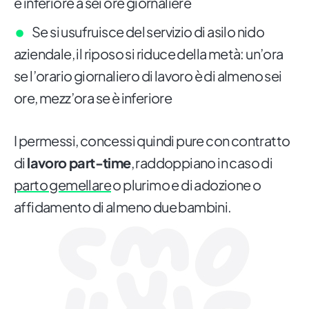
è inferiore a sei ore giornaliere
Se si usufruisce del servizio di asilo nido
aziendale, il riposo si riduce della metà: un’ora
se l’orario giornaliero di lavoro è di almeno sei
ore, mezz’ora se è inferiore
I permessi, concessi quindi pure con contratto
di
lavoro part-time
, raddoppiano in caso di
parto gemellare
o plurimo e di adozione o
affidamento di almeno due bambini.