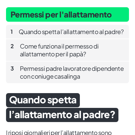
Permessi per l'allattamento
Quando spetta l’allattamento al padre?
1
Come funziona il permesso di
2
allattamento per il papà?
Permessi padre lavoratore dipendente
3
con coniuge casalinga
Quando spetta
l’allattamento al padre?
I riposi giornalieri per l’allattamento sono