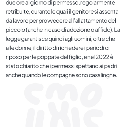
due ore al giorno di permesso, regolarmente
retribuite, durante le quali il genitore si assenta
da lavoro per provvedere all’allattamento del
piccolo (anche in caso di adozione o affido). La
legge garantisce quindi agli uomini, oltre che
alle donne, il diritto di richiedere i periodi di
riposo per le poppate del figlio, e nel 2022 è
stato chiarito che i permessi spettano ai padri
anche quando le compagne sono casalinghe.