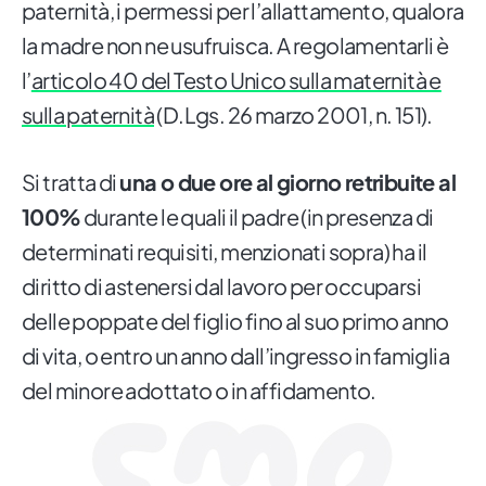
paternità, i permessi per l’allattamento, qualora
la madre non ne usufruisca. A regolamentarli è
l’
articolo 40 del Testo Unico sulla maternità e
sulla paternità
(D.Lgs. 26 marzo 2001, n. 151).
Si tratta di
una o due ore al giorno retribuite al
100%
durante le quali il padre (in presenza di
determinati requisiti, menzionati sopra) ha il
diritto di astenersi dal lavoro per occuparsi
delle poppate del figlio fino al suo primo anno
di vita, o entro un anno dall’ingresso in famiglia
del minore adottato o in affidamento.