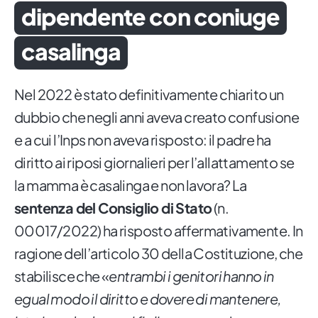
dipendente con coniuge
casalinga
Nel 2022 è stato definitivamente chiarito un
dubbio che negli anni aveva creato confusione
e a cui l’Inps non aveva risposto: il padre ha
diritto ai riposi giornalieri per l’allattamento se
la mamma è casalinga e non lavora? La
sentenza del Consiglio di Stato
(n.
00017/2022) ha risposto affermativamente. In
ragione dell’articolo 30 della Costituzione, che
stabilisce che «
entrambi i genitori hanno in
egual modo il diritto e dovere di mantenere,