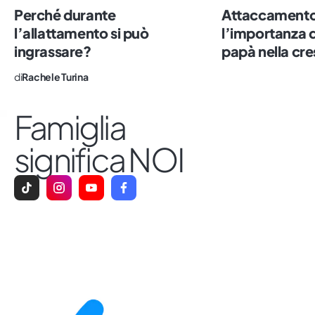
sdoganare i tabù e rendere comodo quel
Perché durante
Attaccamento 
che è ancora scomodo. Impazzisco per il
l’allattamento si può
l’importanza d
sushi, il numero sette e le persone vere.
ingrassare?
papà nella cre
di
Rachele Turina
Famiglia
significa NOI