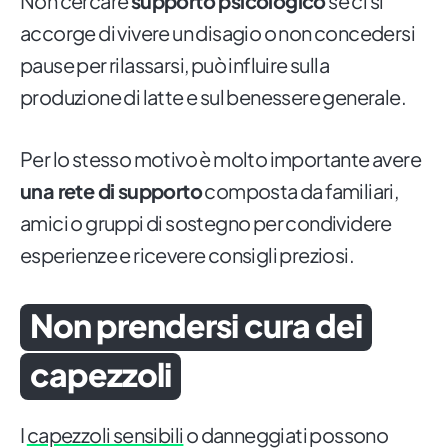
Non cercare
supporto psicologico
se ci si
accorge di vivere un disagio o non concedersi
pause per rilassarsi, può influire sulla
produzione di latte e sul benessere generale.
Per lo stesso motivo è molto importante avere
una rete di supporto
composta da familiari,
amici o gruppi di sostegno per condividere
esperienze e ricevere consigli preziosi.
Non prendersi cura dei
capezzoli
I
capezzoli sensibili
o danneggiati possono