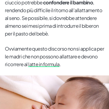
ciuccio potrebbe
confondere il bambino
,
rendendo più difficile il ritorno all'allattamento
al seno. Se possibile, si dovrebbe attendere
almeno sei mesi prima di introdurre il biberon
per il pasto del bebè.
Ovviamente questo discorso non si applica per
le madri che non possono allattare e devono
ricorrere al
latte in formula
.