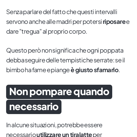
Senza parlare del fatto che questi intervalli
servono anche alle madri per potersi
riposare
e
dare "tregua" al proprio corpo.
Questo però non significa che ogni poppata
debba seguire delle tempistiche serrate: se il
bimbo ha fame e piange
è giusto sfamarlo
.
Non pompare quando
necessario
In alcune situazioni, potrebbe essere
necessario
utilizzare un tiralatte
per