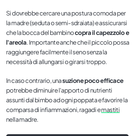
Si dovrebbe cercare una postura comoda per
la madre (seduta o semi-sdraiata) e assicurarsi
che la bocca del bambino
copra il capezzolo e
l'areola
. Importante anche che il piccolo possa
raggiungere facilmente il seno senza la
necessità di allungarsi o girarsi troppo.
In caso contrario, una
suzione poco efficace
potrebbe diminuire l'apporto di nutrienti
assunti dal bimbo ad ogni poppata e favorire la
comparsa di infiammazioni, ragadi e
mastiti
nella madre.