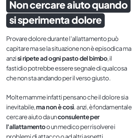
Non cercare aiuto quando
si sperimenta dolore
Provare dolore durante l'allattamento può
capitare ma se la situazione non è episodica ma
anzi
si ripete ad ogni pasto del bimbo
, il
fastidio potrebbe essere segnale di qualcosa
che non sta andando per il verso giusto.
Molte mamme infatti pensano che il dolore sia
inevitabile,
ma non è così
. anzi, è fondamentale
cercare aiuto da un
consulente per
l'allattamento
o un medico per risolvere i
problemi di attacco o ad altri aspetti