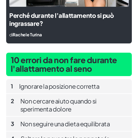
Perché durante l’allattamento si può
ingrassare?
di
Rachele Turina
10 errori da non fare durante
l'allattamento al seno
Ignorare la posizione corretta
1
Non cercare aiuto quando si
2
sperimenta dolore
Non seguire una dieta equilibrata
3