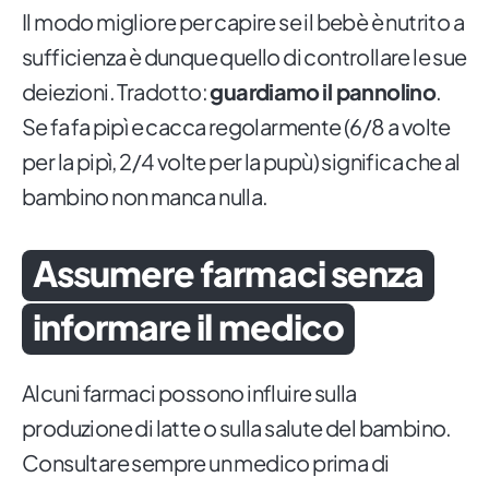
Il modo migliore per capire se il bebè è nutrito a
sufficienza è dunque quello di controllare le sue
deiezioni. Tradotto:
guardiamo il pannolino
.
Se fa fa pipì e cacca regolarmente (6/8 a volte
per la pipì, 2/4 volte per la pupù) significa che al
bambino non manca nulla.
Assumere farmaci senza
informare il medico
Alcuni farmaci possono influire sulla
produzione di latte o sulla salute del bambino.
Consultare sempre un medico prima di