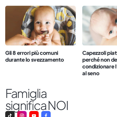
di seminare potremo coltivare un mondo
migliore per tutti.
Gli 8 errori più comuni
Capezzoli piatt
durante lo svezzamento
perché non d
condizionare 
al seno
Famiglia
significa NOI