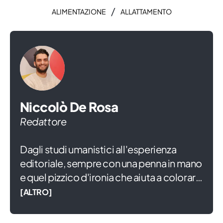
/
ALIMENTAZIONE
ALLATTAMENTO
Niccolò De Rosa
Redattore
Dagli studi umanistici all'esperienza
editoriale, sempre con una penna in mano
e quel pizzico d'ironia che aiuta a colorare
la vita. In attesa di diventare grande,
[ALTRO]
scrivo di piccoli e famiglia, convinto che
solo partendo da ciò che saremo in grado