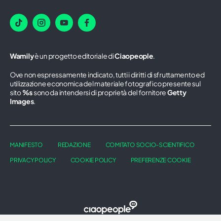
Wamily
è un progetto editoriale di
Ciaopeople
.
Ove non espressamente indicato, tutti i diritti di sfruttamento ed
utilizzazione economica del materiale fotografico presente sul
sito
%s
sono da intendersi di proprietà del fornitore
Getty
Images
.
MANIFESTO
REDAZIONE
COMITATO SOCIO-SCIENTIFICO
PRIVACY POLICY
COOKIE POLICY
PREFERENZE COOKIE