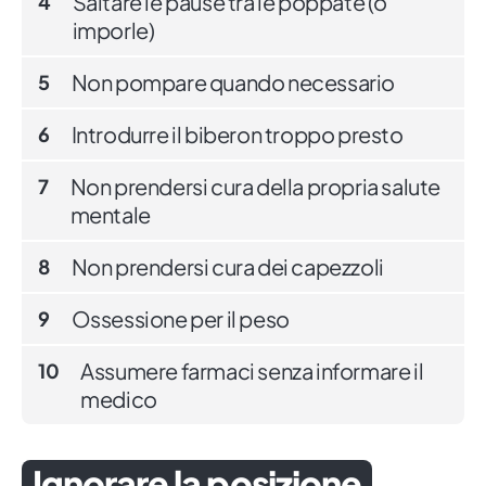
Saltare le pause tra le poppate (o
4
imporle)
Non pompare quando necessario
5
Introdurre il biberon troppo presto
6
Non prendersi cura della propria salute
7
mentale
Non prendersi cura dei capezzoli
8
Ossessione per il peso
9
Assumere farmaci senza informare il
10
medico
Ignorare la posizione