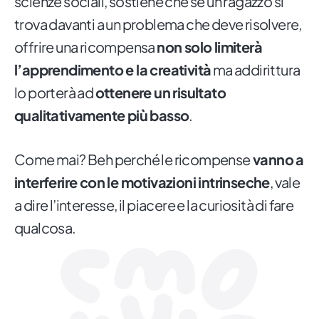
scienze sociali, sostiene che se un ragazzo si
trova davanti a un problema che deve risolvere,
offrire una ricompensa
non solo limiterà
l’apprendimento e la creatività
ma addirittura
lo porterà ad
ottenere un risultato
qualitativamente più basso
.
Come mai? Beh perché le ricompense
vanno a
interferire con le motivazioni intrinseche
, vale
a dire l’interesse, il piacere e la curiosità di fare
qualcosa.