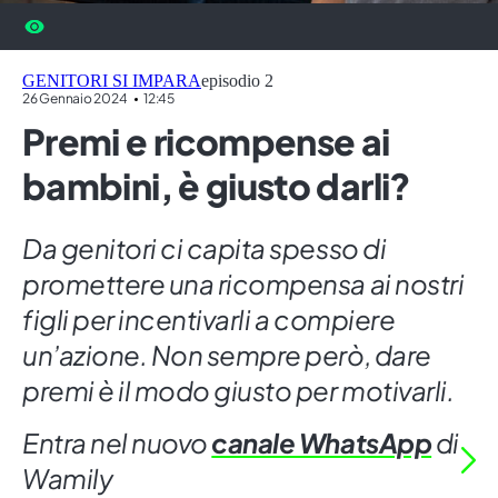
GENITORI SI IMPARA
episodio 2
26 Gennaio 2024
12:45
Premi e ricompense ai
bambini, è giusto darli?
Da genitori ci capita spesso di
promettere una ricompensa ai nostri
figli per incentivarli a compiere
un’azione. Non sempre però, dare
premi è il modo giusto per motivarli.
Entra nel nuovo
canale WhatsApp
di
Wamily