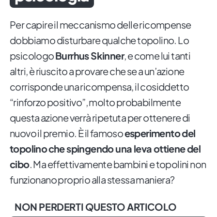
Per capire il meccanismo delle ricompense
dobbiamo disturbare qualche topolino. Lo
psicologo
Burrhus Skinner
, e come lui tanti
altri, è riuscito a provare che se a un’azione
corrisponde una ricompensa, il cosiddetto
“rinforzo positivo”, molto probabilmente
questa azione verrà ripetuta per ottenere di
nuovo il premio. È il famoso
esperimento del
topolino
che spingendo una leva ottiene del
cibo
. Ma effettivamente bambini e topolini non
funzionano proprio alla stessa maniera?
NON PERDERTI QUESTO ARTICOLO