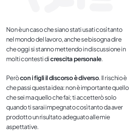
Non è un caso che siano stati usati così tanto
nel mondo del lavoro, anche se bisogna dire
che oggi si stanno mettendo in discussione in
molti contesti di
crescita personale
.
Però
con i figli il discorso è diverso
. Il rischio è
che passi questa idea: non è importante quello
che sei ma quello che fai; ti accetterò solo
quando ti sarai impegnato così tanto da aver
prodotto un risultato adeguato alle mie
aspettative.