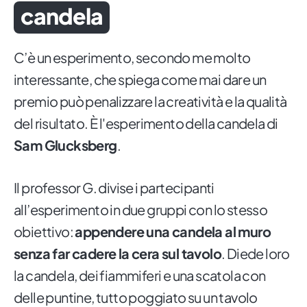
candela
C’è un esperimento, secondo me molto
interessante, che spiega come mai dare un
premio può penalizzare la creatività e la qualità
del risultato. È l'esperimento della candela di
Sam Glucksberg
.
Il professor G. divise i partecipanti
all’esperimento in due gruppi con lo stesso
obiettivo:
appendere una candela al muro
senza far cadere la cera sul tavolo
. Diede loro
la candela, dei fiammiferi e una scatola con
delle puntine, tutto poggiato su un tavolo