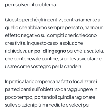
per risolvere il problema.
Questo perché gli incentivi, contrariamente a
quello che abbiamo sempre pensato, hanno un
effetto negativo sui compiti che richiedono
creatività. In questo caso la soluzione
richiedeva
un po’ di ingegno
perché la scatola,
che conteneva le puntine, si poteva svuotare e
usare come sostegno per la candela.
In pratica la ricompensa ha fatto focalizzare i
partecipanti sull’obiettivo da raggiungere in
poco tempo, portandoli quindi a ragionare
sulle soluzioni più immediate e veloci per