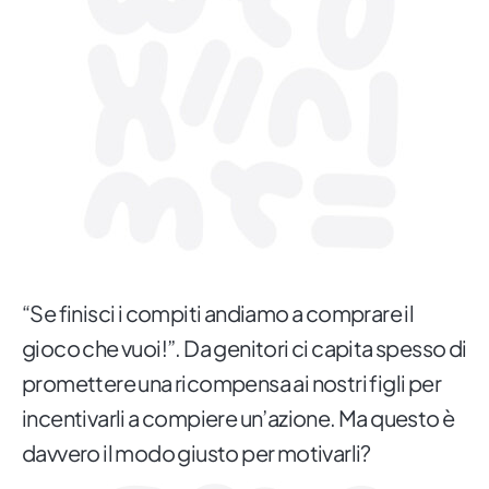
“Se finisci i compiti andiamo a comprare il
gioco che vuoi!”. Da genitori ci capita spesso di
promettere una ricompensa ai nostri figli per
incentivarli a compiere un’azione. Ma questo è
davvero il modo giusto per motivarli?