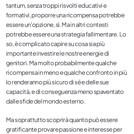
tantum, senza troppi risvolti educativi e
formativi, proporre una ricompensa potrebbe
essere un'opzione, sì. Ma in altri contesti
potrebbe essere una strategia fallimentare. Lo
so, è complicato capire su cosa sia più
importante investire le nostre energie di
genitori. Ma molto probabilmente qualche
ricompensa in meno e qualche confronto in più
lo renderanno più sicuro di sé e delle sue
capacità, e di conseguenza meno spaventato
dalle sfide del mondo esterno.
Ma soprattutto scoprirà quanto può essere
gratificante provare passione e interesse per