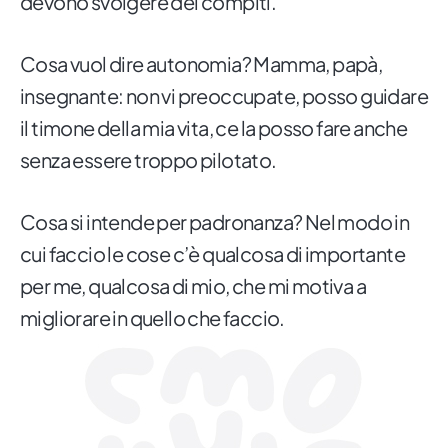
devono svolgere dei compiti.
Cosa vuol dire autonomia? Mamma, papà,
insegnante: non vi preoccupate, posso guidare
il timone della mia vita, ce la posso fare anche
senza essere troppo pilotato.
Cosa si intende per padronanza? Nel modo in
cui faccio le cose c’è qualcosa di importante
per me, qualcosa di mio, che mi motiva a
migliorare in quello che faccio.