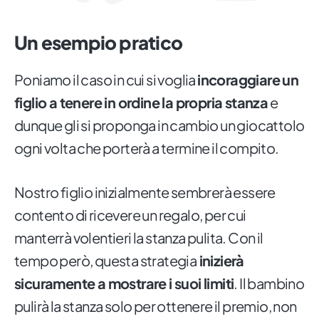
Un esempio pratico
Poniamo il caso in cui si voglia
incoraggiare un
figlio a tenere in ordine la propria stanza
e
dunque gli si proponga in cambio un giocattolo
ogni volta che porterà a termine il compito.
Nostro figlio inizialmente sembrerà essere
contento di ricevere un regalo, per cui
manterrà volentieri la stanza pulita. Con il
tempo però, questa strategia
inizierà
sicuramente a mostrare i suoi limiti
. Il bambino
pulirà la stanza solo per ottenere il premio, non