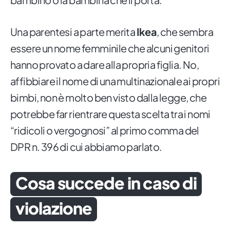
Una parentesi a parte merita
Ikea
, che sembra
essere un nome femminile che alcuni genitori
hanno provato a dare alla propria figlia. No,
affibbiare il nome di una multinazionale ai propri
bimbi, non è molto ben visto dalla legge, che
potrebbe far rientrare questa scelta tra i nomi
“ridicoli o vergognosi” al primo comma del
DPR n. 396 di cui abbiamo parlato.
Cosa succede in caso di
violazione