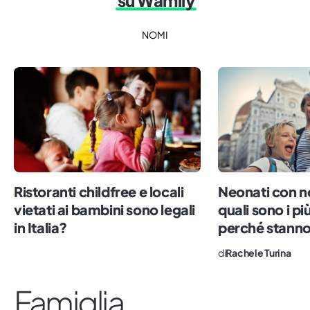
su Wamily
NOMI
Ristoranti childfree e locali
Neonati con no
vietati ai bambini sono legali
quali sono i più
in Italia?
perché stann
di
Rachele Turina
Famiglia