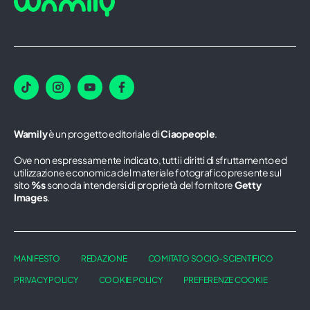
Wamily
è un progetto editoriale di
Ciaopeople
.
Ove non espressamente indicato, tutti i diritti di sfruttamento ed
utilizzazione economica del materiale fotografico presente sul
sito
%s
sono da intendersi di proprietà del fornitore
Getty
Images
.
MANIFESTO
REDAZIONE
COMITATO SOCIO-SCIENTIFICO
PRIVACY POLICY
COOKIE POLICY
PREFERENZE COOKIE