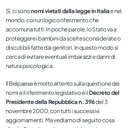
Sì, ci sono
nomi vietati dalla legge in Italia
e nel
mondo, con un logico riferimento che
accomuna tutti. In poche parole, lo Stato va a
proteggere i bambini da scelte sconsiderate o
discutibili fatte dai genitori. In questo modo si
cerca di evitare eventuali imbarazzi e danni di
natura psicologica.
Il Belpaese è molto attento sulla questione dei
nomi e il riferimento legislativo è il
Decreto del
Presidente della Repubblica n. 396
del 3
novembre 2000, con tutti i successivi
aggiornamenti. Ma vediamo di seguito cosa