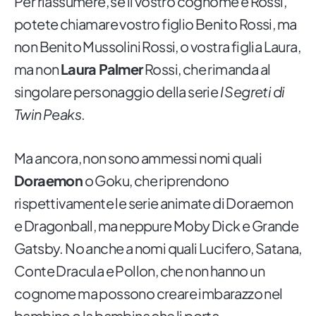
Per riassumere, se il vostro cognome è Rossi,
potete chiamare vostro figlio Benito Rossi, ma
non Benito Mussolini Rossi, o vostra figlia Laura,
ma non
Laura Palmer
Rossi, che rimanda al
singolare personaggio della serie
I Segreti di
Twin Peaks
.
Ma ancora, non sono ammessi nomi quali
Doraemon
o Goku, che riprendono
rispettivamente le serie animate di Doraemon
e Dragonball, ma neppure Moby Dick e Grande
Gatsby. No anche a nomi quali Lucifero, Satana,
Conte Dracula e Pollon, che non hanno un
cognome ma possono creare imbarazzo nel
bambino o la bambina che li porta.