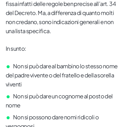
fissa infatti delle regole ben precise all’art. 34
del Decreto. Ma, a differenza di quanto molti
non credano, sono indicazioni generali e non
una lista specifica.
In sunto:
Non si può dare al bambino lo stesso nome
del padre vivente o del fratello e della sorella
viventi
Non si può dare un cognome al posto del
nome
Non si possono dare nomi ridicoli o
vergognosi