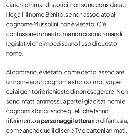
carichi di rimandi storici, non sono considerati
illegali. Il nome Benito, se non associato al
cognome Mussolini, non è vietato. C’è
confusione in merito, ma non ci sono rimandi
legislativi che impediscano l’uso di questo
nome.
Al contrario, è vietato, come detto, associare
un nome ad un cognome storico, motivo per
cui ai genitori è richiesto di non esagerare. Non
sono infatti ammessi, a parte i già citati nomi e
cognomi storici, anche quelli che fanno
riferimento a
personaggi letterari
o di fantasia,
come anche quelli di serie TV e cartoni animati.