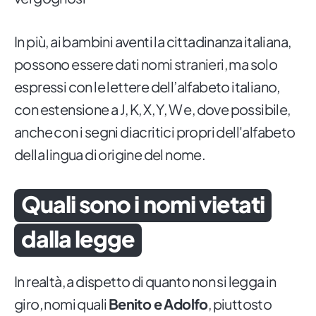
In più, ai bambini aventi la cittadinanza italiana,
possono essere dati nomi stranieri, ma solo
espressi con le lettere dell’alfabeto italiano,
con estensione a J, K, X, Y, W e, dove possibile,
anche con i segni diacritici propri dell'alfabeto
della lingua di origine del nome.
Quali sono i nomi vietati
dalla legge
In realtà, a dispetto di quanto non si legga in
giro, nomi quali
Benito e Adolfo
, piuttosto