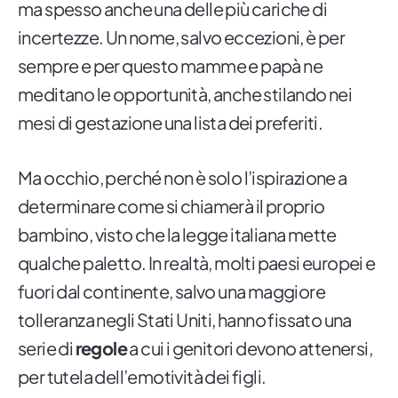
ma spesso anche una delle più cariche di
incertezze. Un nome, salvo eccezioni, è per
sempre e per questo mamme e papà ne
meditano le opportunità, anche stilando nei
mesi di gestazione una lista dei preferiti.
Ma occhio, perché non è solo l’ispirazione a
determinare come si chiamerà il proprio
bambino, visto che la legge italiana mette
qualche paletto. In realtà, molti paesi europei e
fuori dal continente, salvo una maggiore
tolleranza negli Stati Uniti, hanno fissato una
serie di
regole
a cui i genitori devono attenersi,
per tutela dell’emotività dei figli.