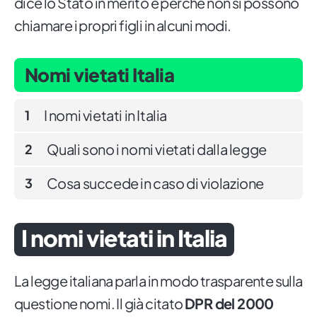
dice lo Stato in merito e perché non si possono
chiamare i propri figli in alcuni modi.
Nomi vietati Italia
I nomi vietati in Italia
1
Quali sono i nomi vietati dalla legge
2
Cosa succede in caso di violazione
3
I nomi vietati in Italia
La legge italiana parla in modo trasparente sulla
questione nomi. Il già citato
DPR del 2000