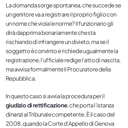
La domanda sorge spontanea, che succede se
un genitore va a registrare il proprio figlio con
un nome che viola le norme? Il funzionario gli
dirà dapprima bonariamente che sta
rischiando di infrangere un divieto, ma se il
soggetto è convinto e richiede ugualmente la
registrazione, l’ufficiale redige l’atto di nascita,
ma avvisa formalmente il Procuratore della
Repubblica.
In questo caso si avvia la procedura per il
giudizio di rettificazione
, che porta l’istanza
dinanzi al Tribunale competente. È il caso del
2008, quando la Corte d’Appello di Genova