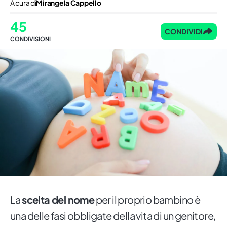
A cura di
Mirangela Cappello
45
CONDIVIDI
CONDIVISIONI
La
scelta del nome
per il proprio bambino è
una delle fasi obbligate della vita di un genitore,