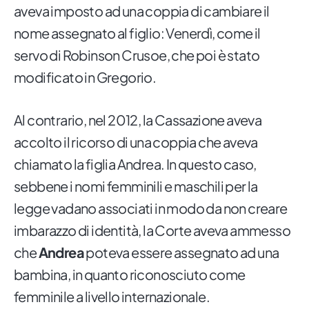
aveva imposto ad una coppia di cambiare il
nome assegnato al figlio: Venerdì, come il
servo di Robinson Crusoe, che poi è stato
modificato in Gregorio.
Al contrario, nel 2012, la Cassazione aveva
accolto il ricorso di una coppia che aveva
chiamato la figlia Andrea. In questo caso,
sebbene i nomi femminili e maschili per la
legge vadano associati in modo da non creare
imbarazzo di identità, la Corte aveva ammesso
che
Andrea
poteva essere assegnato ad una
bambina, in quanto riconosciuto come
femminile a livello internazionale.