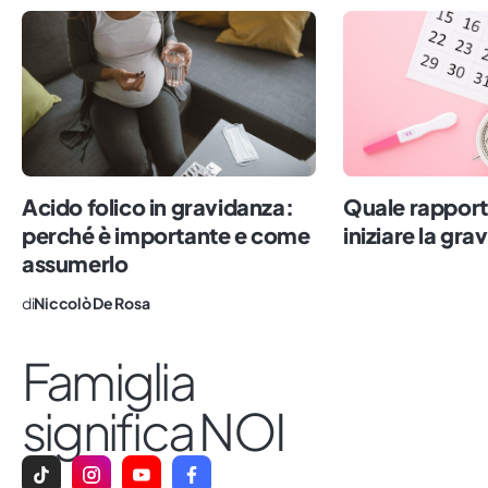
abbondanti carbonare). Il lavoro mi ha
riportato nella Terra della Polenta, dove
ho lavorato nella cronaca e nella
comunicazione politica. Dall’alto del mio
metro e 60, oggi scrivo di famiglie, con
l’obiettivo di fotografare la realtà,
sdoganare i tabù e rendere comodo quel
Acido folico in gravidanza:
Quale rapport
che è ancora scomodo. Impazzisco per il
perché è importante e come
iniziare la gr
sushi, il numero sette e le persone vere.
assumerlo
di
Niccolò De Rosa
Famiglia
significa NOI