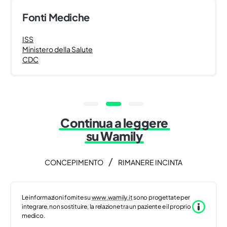
Fonti Mediche
ISS
Ministero della Salute
CDC
Continua a leggere
su Wamily
/
CONCEPIMENTO
RIMANERE INCINTA
Le informazioni fornite su
www.wamily.it
sono progettate per
integrare, non sostituire, la relazione tra un paziente e il proprio
medico.