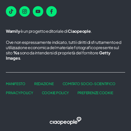
Wamily
è un progetto editoriale di
Ciaopeople
.
Ove non espressamente indicato, tutti i diritti di sfruttamento ed
utilizzazione economica del materiale fotografico presente sul
sito
%s
sono da intendersi di proprietà del fornitore
Getty
Images
.
MANIFESTO
REDAZIONE
COMITATO SOCIO-SCIENTIFICO
PRIVACY POLICY
COOKIE POLICY
PREFERENZE COOKIE