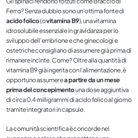
Gli spinaci rendono forzuti come Braccio di
Ferro? Senza dubbio sono un’ottima fonte di
acido folico
(o
vitamina B9
), una vitamina
idrosolubile essenziale in gravidanza per lo
sviluppo dell’embrione e che ginecologi e
ostetriche consigliano di assumere già prima di
rimanere incinte. Come? Oltre alla quantità di
vitamina B9 già ingerita con l’alimentazione, è
opportuno assumere
a partire da un mese
prima del concepimento
una dose aggiuntiva
di circa 0,4 milligrammi di acido folico al giorno
tramite integratori in capsule.
La comunità scientifica è concorde nel