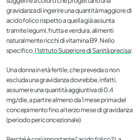
suggerire a coloro che progettano una
gravidanza di ingerire una quantità maggiore di
acido folico rispetto a quella già assunta
tramite legumi, frutta e verdura, alimenti
naturalmente ricchi di vitamina B9. Nello
specifico,
l’Istituto Superiore di Sanità precisa
:
Una donna in età fertile, che preveda o non
escluda una gravidanza dovrebbe, infatti,
assumere una quantità aggiuntiva di 0,4
mg/die, a partire almeno da 1 mese prima del
concepimento fino al terzo mese di gravidanza
(periodo periconcezionale)
Perché è così
importante l'acido folico
? La