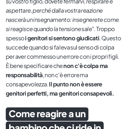
su vostro figlio, dovete fermarvi, respirare e
aspettare, perché dalla vostra reazione
nascerà un insegnamento: insegnerete come
si reagisce quando la tensione sale
". Troppo
spesso
i genitori si sentono giudicati
. Questo
succede quando si fa leva sul senso di colpa
per aver commesso un errore con i propri figli.
È bene specificare che
non c'è colpa ma
responsabilità
, non c'è errore ma
consapevolezza.
Il punto non è essere
genitori perfetti, ma genitori consapevoli.
Come reagire a un
bambino che ci ride in