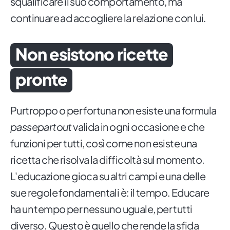
squalificare il suo comportamento, ma
continuare ad accogliere la relazione con lui.
Non esistono ricette
pronte
Purtroppo o per fortuna non esiste una formula
passepartout
valida in ogni occasione e che
funzioni per tutti, così come non esiste una
ricetta che risolva la difficoltà sul momento.
L'educazione gioca su altri campi e una delle
sue regole fondamentali è: il tempo. Educare
ha un tempo per nessuno uguale, per tutti
diverso. Questo è quello che rende la sfida