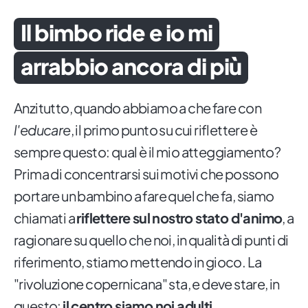
Il bimbo ride e io mi
arrabbio ancora di più
Anzitutto, quando abbiamo a che fare con
l'educare
, il primo punto su cui riflettere è
sempre questo: qual è il mio atteggiamento?
Prima di concentrarsi sui motivi che possono
portare un bambino a fare quel che fa, siamo
chiamati a
riflettere sul nostro stato d'animo
, a
ragionare su quello che noi, in qualità di punti di
riferimento, stiamo mettendo in gioco. La
"rivoluzione copernicana" sta, e deve stare, in
questo:
il centro siamo noi adulti
.