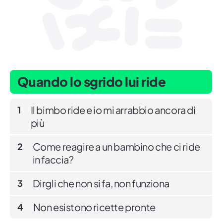
Quando lo sgrido lui ride
Il bimbo ride e io mi arrabbio ancora di
1
più
Come reagire a un bambino che ci ride
2
in faccia?
Dirgli che non si fa, non funziona
3
Non esistono ricette pronte
4