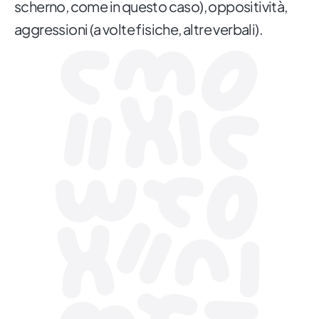
scherno, come in questo caso), oppositività,
aggressioni (a volte fisiche, altre verbali).