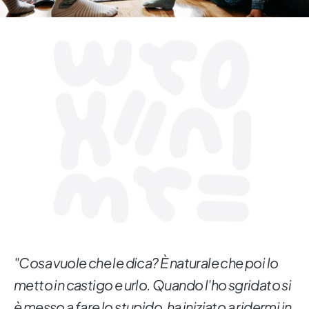
"Cosa vuole che le dica? È naturale che poi lo
metto in castigo e urlo. Quando l'ho sgridato si
è messo a fare lo stupido, ha iniziato a ridermi in