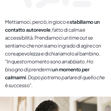
Mettiamoci, perciò, in gioco e
stabiliamo un
contatto autorevole
, fatto di calma e
accessibilità. Prendiamoci un
time out
se
sentiamo che non siamo in grado di agire con
consapevolezza e dichiariamolo al bambino.
"
In questo momento sono arrabbiato. Ho
bisogno di prendermi
un momento per
calmarmi
. Dopo potremo parlare di quello che
è successo
".