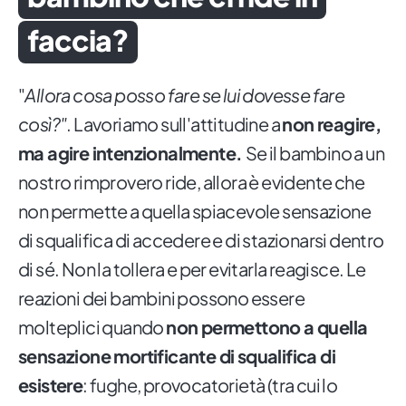
faccia?
"
Allora cosa posso fare se lui dovesse fare
così?"
. Lavoriamo sull'attitudine a
non reagire,
ma agire intenzionalmente.
Se il bambino a un
nostro rimprovero ride, allora è evidente che
non permette a quella spiacevole sensazione
di squalifica di accedere e di stazionarsi dentro
di sé. Non la tollera e per evitarla reagisce. Le
reazioni dei bambini possono essere
molteplici quando
non permettono a quella
sensazione mortificante di squalifica di
esistere
: fughe, provocatorietà (tra cui lo