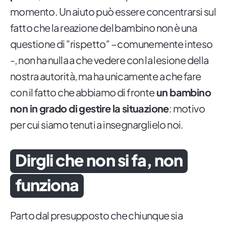
momento. Un aiuto può essere concentrarsi sul
fatto che la reazione del bambino non è una
questione di "rispetto" – comunemente inteso
-, non ha nulla a che vedere con la lesione della
nostra autorità, ma ha unicamente a che fare
con il fatto che abbiamo di fronte
un bambino
non in grado di gestire la situazione
: motivo
per cui siamo tenuti a insegnarglielo noi.
Dirgli che non si fa, non
funziona
Parto dal presupposto che chiunque sia