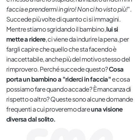
faccia e prendermi in giro! Non ci ho visto più!
".
Succede più volte di quanto ci si immagini.
Mentre stiamo sgridando il bambino,
lui si
mette a ridere
, ci viene da indurire la pena, per
fargli capire che quello che sta facendo è
inaccettabile, anche più del motivo stesso del
rimprovero. Perché succede questo?
Cosa
porta un bambino a "riderci in faccia"
e cosa
possiamo fare quando accade? È mancanza di
rispetto o altro? Queste sono alcune domande
frequenti a cui proveremo dare
una visione
diversa dal solito.