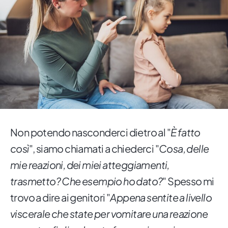
Non potendo nasconderci dietro al "
È fatto
così
", siamo chiamati a chiederci "
Cosa, delle
mie reazioni, dei miei atteggiamenti,
trasmetto? Che esempio ho dato?
" Spesso mi
trovo a dire ai genitori "
Appena sentite a livello
viscerale che state per vomitare una reazione