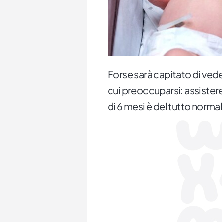
Forse sarà capitato di veder
cui preoccuparsi: assistere
di 6 mesi è del tutto normal