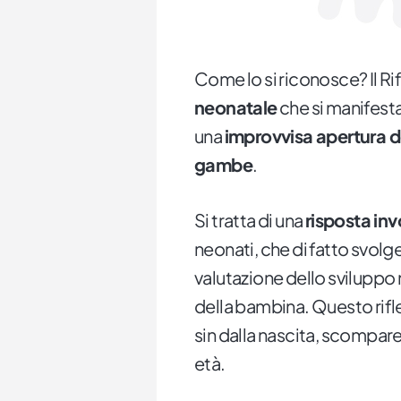
Come lo si riconosce? Il Ri
neonatale
che si manifest
una
improvvisa apertura d
gambe
.
Si tratta di una
risposta inv
neonati, che di fatto svolg
valutazione dello svilupp
della bambina. Questo rif
sin dalla nascita, scompar
età.