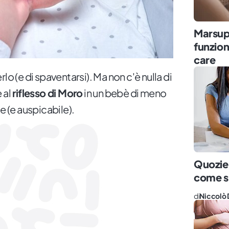
Marsup
funzio
care
lo (e di spaventarsi). Ma non c'è nulla di
 al
riflesso di Moro
in un bebè di meno
e (e auspicabile).
Quozien
come si
di
Niccolò 