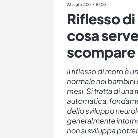
23 Luglio 2023
10:00
Riflesso di
cosa serv
scompare
Il riflesso di moro è u
normale nei bambini 
mesi. Si tratta di una 
automatica, fondamen
dello sviluppo neur
generalmente intorno
non si sviluppa potr