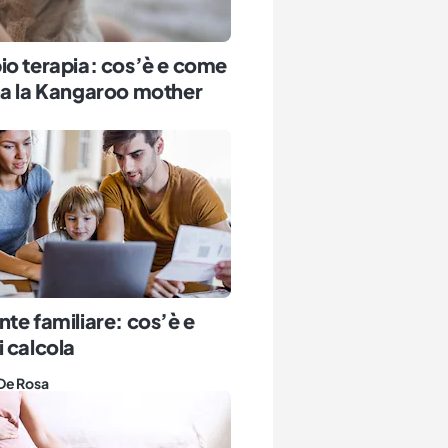
io terapia: cos’è e come
na la Kangaroo mother
te familiare: cos’è e
 calcola
De Rosa