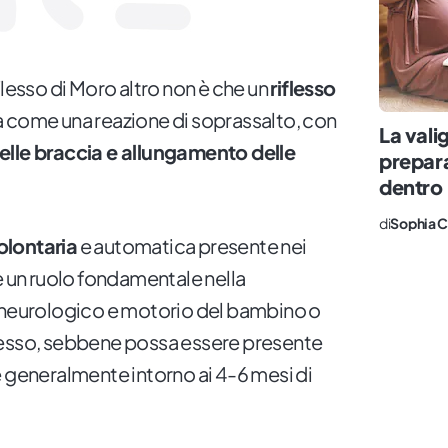
flesso di Moro altro non è che un
riflesso
a come una reazione di soprassalto, con
La vali
elle braccia e allungamento delle
prepara
dentro
di
Sophia C
olontaria
e automatica presente nei
e un ruolo fondamentale nella
o neurologico e motorio del bambino o
lesso, sebbene possa essere presente
e generalmente intorno ai 4-6 mesi di