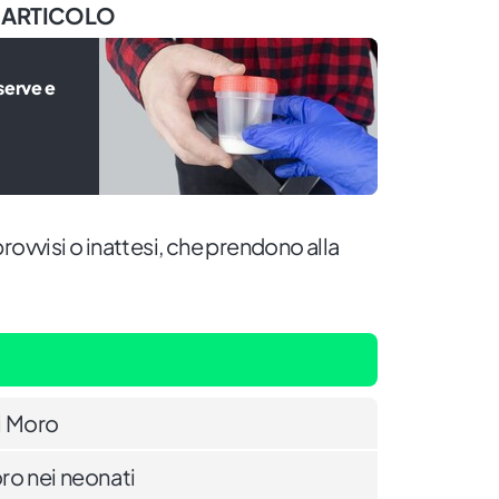
 ARTICOLO
serve e
rovvisi o inattesi, che prendono alla
di Moro
oro nei neonati