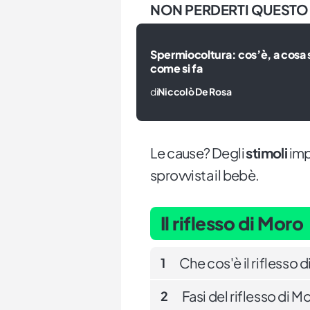
NON PERDERTI QUESTO
Spermiocoltura: cos’è, a cosa 
come si fa
di
Niccolò De Rosa
Le cause? Degli
stimoli
imp
sprovvista il bebè.
Il riflesso di Moro
Che cos'è il riflesso 
1
Fasi del riflesso di M
2