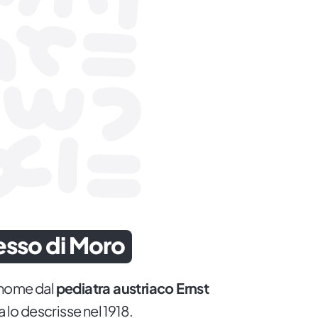
lesso di Moro
l nome dal
pediatra austriaco Ernst
a lo descrisse nel 1918.