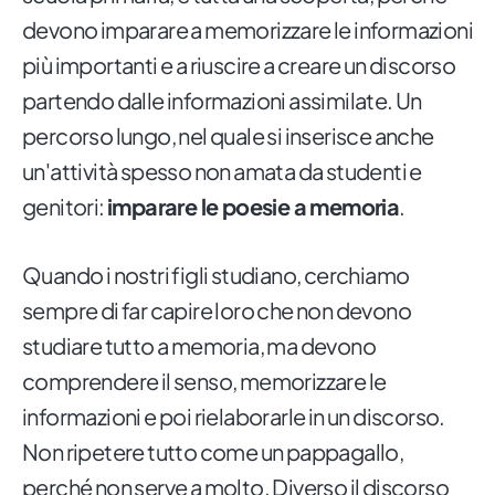
devono imparare a memorizzare le informazioni
più importanti e a riuscire a creare un discorso
partendo dalle informazioni assimilate. Un
percorso lungo, nel quale si inserisce anche
un'attività spesso non amata da studenti e
genitori:
imparare le poesie a memoria
.
Quando i nostri figli studiano, cerchiamo
sempre di far capire loro che non devono
studiare tutto a memoria, ma devono
comprendere il senso, memorizzare le
informazioni e poi rielaborarle in un discorso.
Non ripetere tutto come un pappagallo,
perché non serve a molto. Diverso il discorso