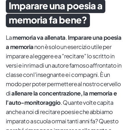
Imparare una poesia a
memoria fa bene?
La
memoria va allenata
.
Imparare una poesia
a memoria
non è solo un esercizio utile per
imparare a leggere e a "recitare" lo scritto in
versi e in rima di un autore famoso affrontato in
classe con l'insegnante e i compagni. È un
modo per poter permettere al nostro cervello
di
allenare la concentrazione, la memoria e
l'auto-monitoraggio
. Quante volte capita
anche a noi di recitare poesie che abbiamo
imparato a scuola ormai tanti anni fa? Questo