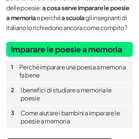
delle poesie:
a cosa serve imparare le poesie
a memoria
e perché
a scuola
gli insegnanti di
italiano lo richiedono ancora come compito?
Imparare le poesie a memoria
Perché imparare una poesia a memoria
1
fa bene
I benefici di studiare a memoria le
2
poesie
Come aiutare i bambini a imparare le
3
poesie a memoria