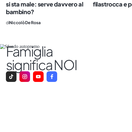
si sta male: serve davvero al
filastrocca e 
bambino?
di
Niccolò De Rosa
Famiglia
significa NOI