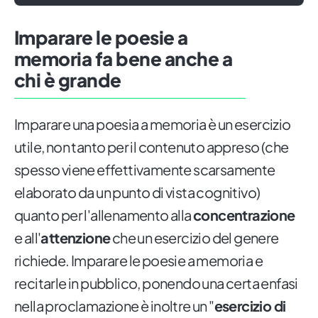
Imparare le poesie a
memoria fa bene anche a
chi è grande
Imparare una poesia a memoria è un esercizio
utile, non tanto per il contenuto appreso (che
spesso viene effettivamente scarsamente
elaborato da un punto di vista cognitivo)
quanto per l'allenamento alla
concentrazione
e all'
attenzione
che un esercizio del genere
richiede. Imparare le poesie a memoria e
recitarle in pubblico, ponendo una certa enfasi
nella proclamazione è inoltre un "
esercizio di