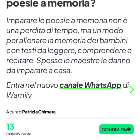
poesie a memoria?
Imparare le poesie a memoria non è
una perdita di tempo, ma un modo
per allenare la memoria dei bambini
con testi da leggere, comprendere e
recitare. Spesso le maestre le danno
da imparare a casa.
Entra nel nuovo
canale WhatsApp
di
Wamily
A cura di
Patrizia Chimera
13
CONDIVIDI
CONDIVISIONI