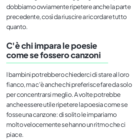
dobbiamo ovviamente ripetere anche la parte
precedente, così da riuscire a ricordare tutto
quanto.
C'è chi impara le poesie
come se fossero canzoni
I bambini potrebbero chiederci di stare al loro
fianco, ma c'è anche chi preferisce fare da solo
per concentrarsi meglio. A volte potrebbe
anche essere utile ripetere la poesia come se
fosse una canzone: di solito le impariamo
molto velocemente se hanno un ritmo che ci
piace.