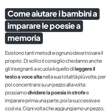
Come aiutare i bambini a
imparare le poesie a
memoria
Esistono tanti metodi e ognuno deve trovare il
proprio. Di solito il consiglio che danno anche
gli insegnanti a scuola è quello di
leggere il
testo a voce alta
nella sua totalità più volte, per
poi concentrarsi su un pezzo alla volta:
possiamo
dividere la poesia in strofe
e
imparare prima una parte, poi la successiva e
così via. Ogni volta che aggiungiamo un pezzo,