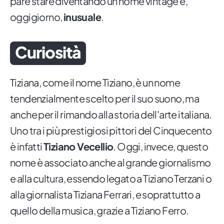
pare stare diventando un nome vintage e,
oggigiorno,
inusuale
.
Curiosità
Tiziana, come il nome Tiziano, è un nome
tendenzialmente scelto per il suo suono, ma
anche per il rimando alla storia dell'arte italiana.
Uno tra i più prestigiosi pittori del Cinquecento
è infatti
Tiziano Vecellio
. Oggi, invece, questo
nome è associato anche al grande giornalismo
e alla cultura, essendo legato a Tiziano Terzani o
alla giornalista Tiziana Ferrari, e soprattutto a
quello della musica, grazie a Tiziano Ferro.