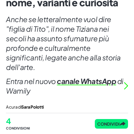
nome, varianti e curiosità
Anche se letteralmente vuol dire
"figlia di Tito", il nome Tiziana nei
secoli ha assunto sfumature più
profonde e culturalmente
significanti, legate anche alla storia
dell'arte.
Entra nel nuovo
canale WhatsApp
di
Wamily
A cura di
Sara Polotti
4
CONDIVIDI
CONDIVISIONI