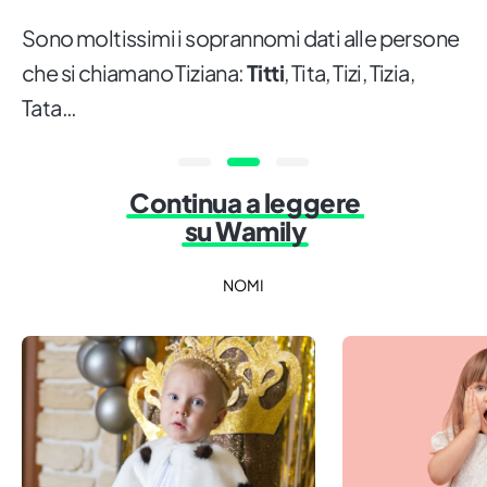
Sono moltissimi i soprannomi dati alle persone
che si chiamano Tiziana:
Titti
, Tita, Tizi, Tizia,
Tata…
Continua a leggere
su Wamily
NOMI