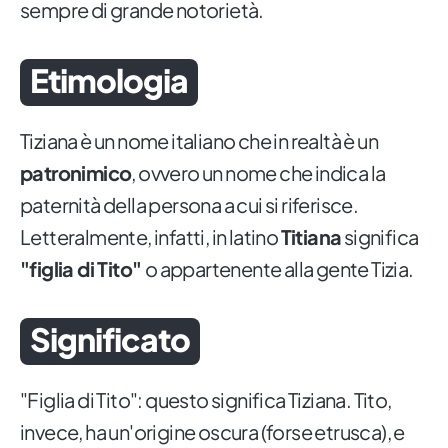
sempre di grande notorietà.
Etimologia
Tiziana è un nome italiano che in realtà è un
patronimico
, ovvero un nome che indica la
paternità della persona a cui si riferisce.
Letteralmente, infatti, in latino
Titiana
significa
"figlia di Tito"
o appartenente alla gente Tizia.
Significato
"Figlia di Tito": questo significa Tiziana. Tito,
invece, ha un'origine oscura (forse etrusca), e