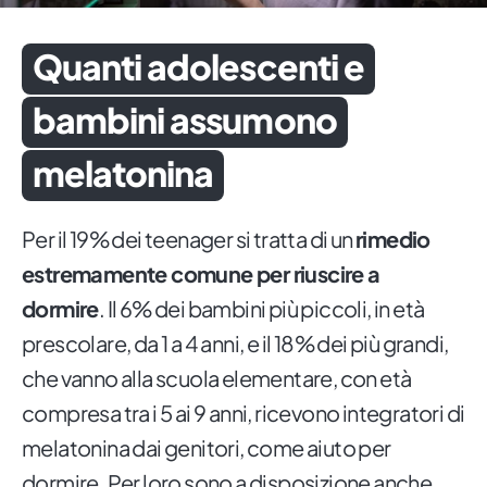
Quanti adolescenti e
bambini assumono
melatonina
Per il 19% dei teenager si tratta di un
rimedio
estremamente comune per riuscire a
dormire
. Il 6% dei bambini più piccoli, in età
prescolare, da 1 a 4 anni, e il 18% dei più grandi,
che vanno alla scuola elementare, con età
compresa tra i 5 ai 9 anni, ricevono integratori di
melatonina dai genitori, come aiuto per
dormire. Per loro sono a disposizione anche