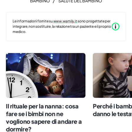
BAMBINO
SALUTE DEL BAMBINO
Le informazioni fornite su
www.wamily.it
sono progettate per
integrare, non sostituire, la relazione tra un paziente e il proprio
medico.
Il rituale per la nanna: cosa
Perché i bambi
fare se i bimbi non ne
danno le test
vogliono sapere di andare a
dormire?