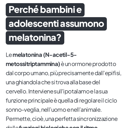
Perché bambini e
adolescenti assumono
melatonina?
Le
melatonina (N-acetil-5-
metossitriptammina)
è un ormone prodotto
dal corpo umano, più precisamente dall'epifisi,
una ghiandola che si trova alla base del
cervello. Interviene sull'ipotalamo e la sua
funzione principale è quella di regolare il ciclo
sonno-veglia, nell’uomo e nell’animale.
Permette, cioè, una perfetta sincronizzazione
delle
funzioni biologiche con il ritmo