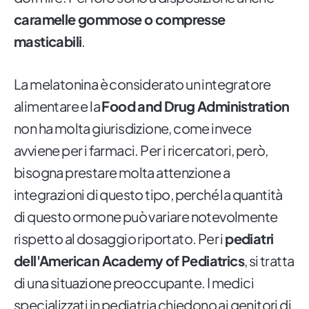
caramelle gommose o compresse
masticabili
.
La melatonina è considerato un integratore
alimentare e la
Food and Drug Administration
non ha molta giurisdizione, come invece
avviene per i farmaci. Per i ricercatori, però,
bisogna prestare molta attenzione a
integrazioni di questo tipo, perché la quantità
di questo ormone può variare notevolmente
rispetto al dosaggio riportato. Per i
pediatri
dell'American Academy of Pediatrics
, si tratta
di una situazione preoccupante. I medici
specializzati in pediatria chiedono ai genitori di