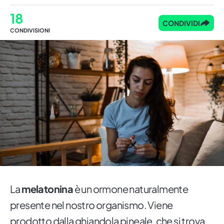
18
CONDIVIDI
CONDIVISIONI
La
melatonina
è un ormone naturalmente
presente nel nostro organismo. Viene
prodotto dalla ghiandola pineale, che si trova