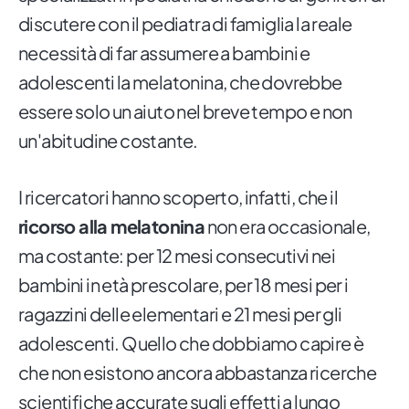
discutere con il pediatra di famiglia la reale
necessità di far assumere a bambini e
adolescenti la melatonina, che dovrebbe
essere solo un aiuto nel breve tempo e non
un'abitudine costante.
I ricercatori hanno scoperto, infatti, che il
ricorso alla melatonina
non era occasionale,
ma costante: per 12 mesi consecutivi nei
bambini in età prescolare, per 18 mesi per i
ragazzini delle elementari e 21 mesi per gli
adolescenti. Quello che dobbiamo capire è
che non esistono ancora abbastanza ricerche
scientifiche accurate sugli effetti a lungo