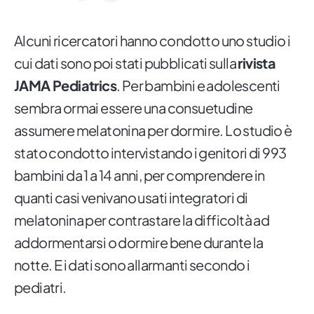
Alcuni ricercatori hanno condotto uno studio i
cui dati sono poi stati pubblicati sulla
rivista
JAMA Pediatrics
. Per bambini e adolescenti
sembra ormai essere una consuetudine
assumere melatonina per dormire. Lo studio è
stato condotto intervistando i genitori di 993
bambini da 1 a 14 anni, per comprendere in
quanti casi venivano usati integratori di
melatonina per contrastare la difficoltà ad
addormentarsi o dormire bene durante la
notte. E i dati sono allarmanti secondo i
pediatri.