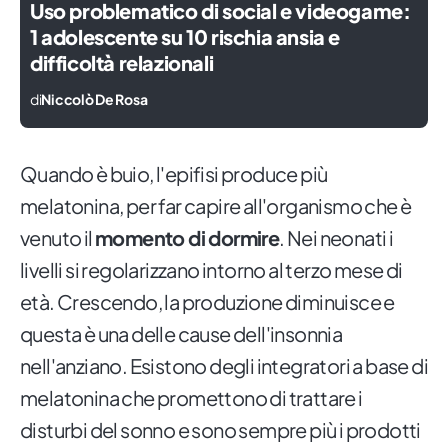
Uso problematico di social e videogame:
1 adolescente su 10 rischia ansia e
difficoltà relazionali
di
Niccolò De Rosa
Quando è buio, l'epifisi produce più
melatonina, per far capire all'organismo che è
venuto il
momento di dormire
. Nei neonati i
livelli si regolarizzano intorno al terzo mese di
età. Crescendo, la produzione diminuisce e
questa è una delle cause dell'insonnia
nell'anziano. Esistono degli integratori a base di
melatonina che promettono di trattare i
disturbi del sonno e sono sempre più i prodotti