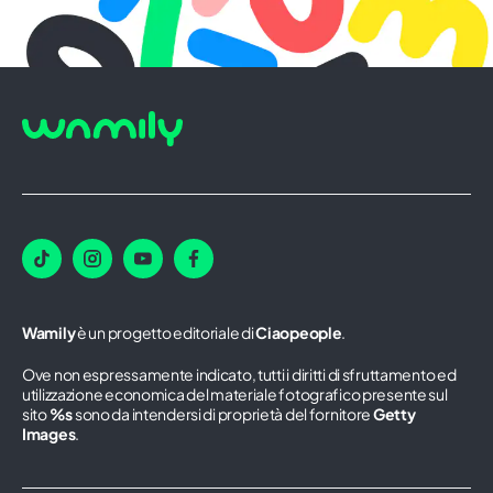
Wamily
è un progetto editoriale di
Ciaopeople
.
Ove non espressamente indicato, tutti i diritti di sfruttamento ed
utilizzazione economica del materiale fotografico presente sul
sito
%s
sono da intendersi di proprietà del fornitore
Getty
Images
.