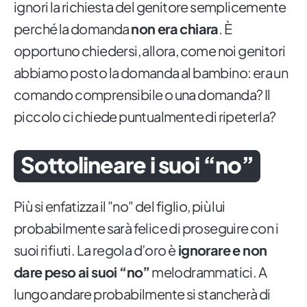
ignori la richiesta del genitore semplicemente
perché la domanda
non era chiara
. È
opportuno chiedersi, allora, come noi genitori
abbiamo posto la domanda al bambino: era un
comando comprensibile o una domanda? Il
piccolo ci chiede puntualmente di ripeterla?
Sottolineare i suoi “no”
Più si enfatizza il "no" del figlio, più lui
probabilmente sarà felice di proseguire con i
suoi rifiuti. La regola d’oro è
ignorare e non
dare peso ai suoi “no”
melodrammatici. A
lungo andare probabilmente si stancherà di