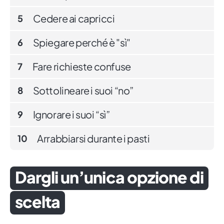
Cedere ai capricci
5
Spiegare perché è "sì"
6
Fare richieste confuse
7
Sottolineare i suoi “no”
8
Ignorare i suoi “sì”
9
Arrabbiarsi durante i pasti
10
Dargli un’unica opzione di
scelta