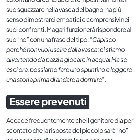
suo sguazzare nella vasca del bagno, ha più
senso dimostrarci empatici e comprensivi nei
suoi confronti. Magari funzionerà rispondere al
suo “no” con una frase del tipo: “
Capisco
perché non vuoi uscire dalla vasca: ci stiamo
divertendo da pazzi a giocare in acqua! Ma se
esci ora, possiamo fare uno spuntino e leggere
una storia prima di andare a dormire
”.
Essere prevenuti
Accade frequentemente che il genitore dia per
scontato che la risposta del piccolo sarà “no”