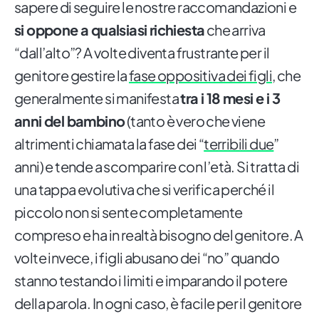
sapere di seguire le nostre raccomandazioni e
si oppone a qualsiasi richiesta
che arriva
“dall’alto”? A volte diventa frustrante per il
genitore gestire la
fase oppositiva dei figli
, che
generalmente si manifesta
tra i 18 mesi e i 3
anni del bambino
(tanto è vero che viene
altrimenti chiamata la fase dei “
terribili due
”
anni) e tende a scomparire con l’età. Si tratta di
una tappa evolutiva che si verifica perché il
piccolo non si sente completamente
compreso e ha in realtà bisogno del genitore. A
volte invece, i figli abusano dei “no” quando
stanno testando i limiti e imparando il potere
della parola. In ogni caso, è facile per il genitore