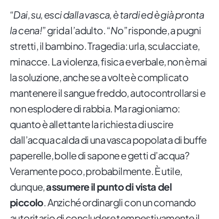
“
Dai, su, esci dalla vasca, è tardi ed è già pronta
la cena!
” grida l’adulto. “
No
” risponde, a pugni
stretti, il bambino. Tragedia: urla, sculacciate,
minacce. La violenza, fisica e verbale, non è mai
la soluzione, anche se a volte è complicato
mantenere il sangue freddo, autocontrollarsi e
non esplodere di rabbia. Ma ragioniamo:
quanto è allettante la richiesta di uscire
dall’acqua calda di una vasca popolata di buffe
paperelle, bolle di sapone e getti d’acqua?
Veramente poco, probabilmente. È utile,
dunque,
assumere il punto di vista del
piccolo
. Anziché ordinargli con un comando
autoritario di concludere tempestivamente il