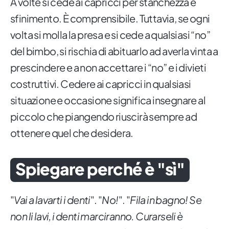
A volte si cede ai capricci per stanchezza e
sfinimento. È comprensibile. Tuttavia, se ogni
volta si molla la presa e si cede a qualsiasi “no”
del bimbo, si rischia di abituarlo ad averla vinta a
prescindere e a non accettare i “no” e i divieti
costruttivi. Cedere ai capricci in qualsiasi
situazione e occasione significa insegnare al
piccolo che piangendo riuscirà sempre ad
ottenere quel che desidera.
Spiegare perché è "sì"
"
Vai a lavarti i denti
". "
No!
". "
Fila in bagno! Se
non li lavi, i denti marciranno. Curarseli è