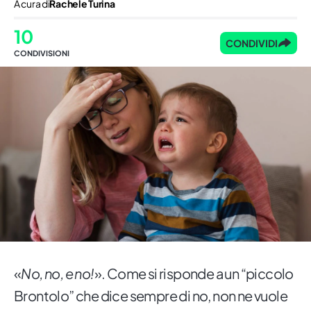
A cura di
Rachele Turina
10
CONDIVIDI
CONDIVISIONI
«
No, no, e no!
». Come si risponde a un “piccolo
Brontolo” che dice sempre di no, non ne vuole