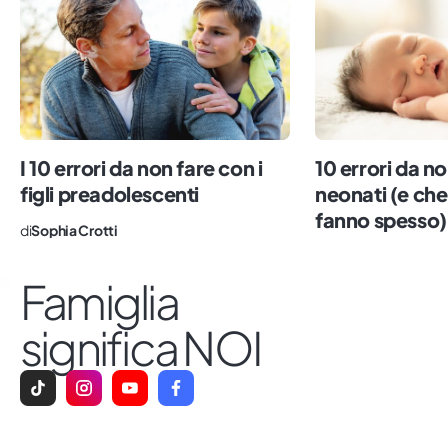
riportato nella Terra della Polenta, dove
ho lavorato nella cronaca e nella
comunicazione politica. Dall’alto del mio
metro e 60, oggi scrivo di famiglie, con
l’obiettivo di fotografare la realtà,
sdoganare i tabù e rendere comodo quel
I 10 errori da non fare con i
10 errori da no
che è ancora scomodo. Impazzisco per il
figli preadolescenti
neonati (e che
sushi, il numero sette e le persone vere.
fanno spesso)
di
Sophia Crotti
Famiglia
significa NOI