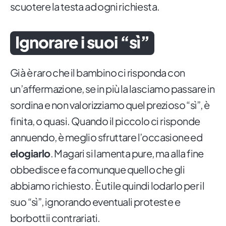
scuotere la testa ad ogni richiesta.
Ignorare i suoi “sì”
Già è raro che il bambino ci risponda con
un’affermazione, se in più la lasciamo passare in
sordina e non valorizziamo quel prezioso “sì”, è
finita, o quasi. Quando il piccolo ci risponde
annuendo, è meglio sfruttare l’occasione ed
elogiarlo
. Magari si lamenta pure, ma alla fine
obbedisce e fa comunque quello che gli
abbiamo richiesto. È utile quindi lodarlo per il
suo “sì”, ignorando eventuali proteste e
borbottii contrariati.