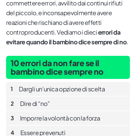
commettere errori, avvilito dai continui rifiuti
del piccolo, e inconsapevolmente avere
reazioni che rischiano di avere effetti
controproducenti. Vediamo i dieci
errori da
evitare quando il bambino dice sempre di no
.
10 errori da non fare se il
bambino dice sempre no
Dargli un’unica opzione di scelta
1
Dire di “no”
2
Imporre la volontà con la forza
3
Essere prevenuti
4