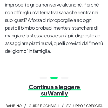
improperi e grida non serve alcunché. Perché
non offrirgli un’alternativa sana che rientra nei
suoi gusti? A forza di riproporgliela ad ogni
pasto il bimbo probabilmente si stancherà di
mangiare la stessa cosa e sarà più disposto ad
assaggiare piatti nuovi, quelli previsti dal “menù
del giorno” in famiglia.
Continua a leggere
su Wamily
/
/
BAMBINO
GUIDE E CONSIGLI
SVILUPPO E CRESCITA