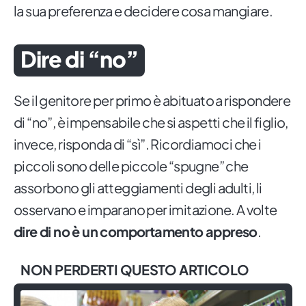
la sua preferenza e decidere cosa mangiare.
Dire di “no”
Se il genitore per primo è abituato a rispondere
di “no”, è impensabile che si aspetti che il figlio,
invece, risponda di “sì”. Ricordiamoci che i
piccoli sono delle piccole “spugne” che
assorbono gli atteggiamenti degli adulti, li
osservano e imparano per imitazione. A volte
dire di no è un comportamento appreso
.
NON PERDERTI QUESTO ARTICOLO