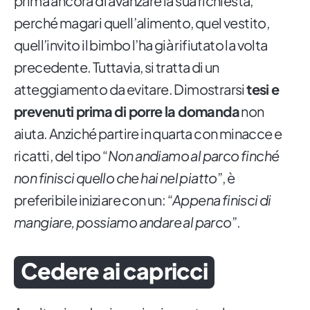
prima ancora di avanzare la sua richiesta,
perché magari quell’alimento, quel vestito,
quell’invito il bimbo l’ha già rifiutato la volta
precedente. Tuttavia, si tratta di un
atteggiamento da evitare. Dimostrarsi
tesi e
prevenuti prima di porre la domanda
non
aiuta. Anziché partire in quarta con minacce e
ricatti, del tipo “
Non andiamo al parco finché
non finisci quello che hai nel piatto
”, è
preferibile iniziare con un: “
Appena finisci di
mangiare, possiamo andare al parco
”.
Cedere ai capricci