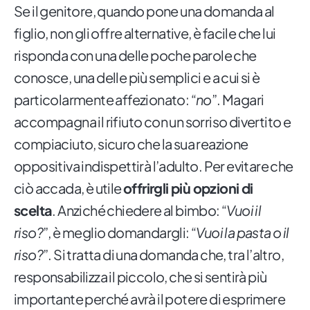
Se il genitore, quando pone una domanda al
figlio, non gli offre alternative, è facile che lui
risponda con una delle poche parole che
conosce, una delle più semplici e a cui si è
particolarmente affezionato: “
no
”. Magari
accompagna il rifiuto con un sorriso divertito e
compiaciuto, sicuro che la sua reazione
oppositiva indispettirà l’adulto. Per evitare che
ciò accada, è utile
offrirgli più opzioni di
scelta
. Anziché chiedere al bimbo: “
Vuoi il
riso?
”, è meglio domandargli: “
Vuoi la pasta o il
riso?
”. Si tratta di una domanda che, tra l’altro,
responsabilizza il piccolo, che si sentirà più
importante perché avrà il potere di esprimere