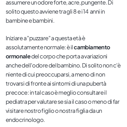
assumere un odore forte, acre, pungente. Di
solito questo avviene tra gli 8 e i 14 anni in
bambine e bambini.
Iniziare a "puzzare" a questa età è
assolutamente normale: è il
cambiamento
ormonale
del corpo che porta a variazioni
anche dell'odore del bambino. Di solito non c'è
niente di cui preoccuparsi, a meno di non
trovarsi di fronte ai sintomi di una pubertà
precoce: in tal caso è meglio consultare il
pediatra per valutare se sia il caso o meno di far
visitare nostro figlio o nostra figlia da un
endocrinologo.