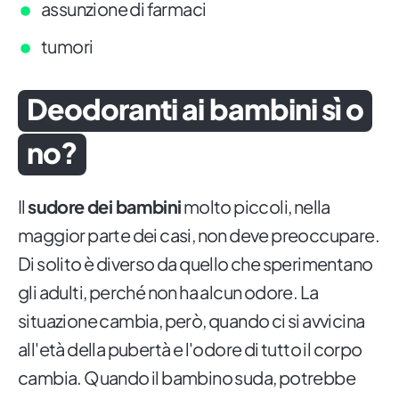
assunzione di farmaci
tumori
Deodoranti ai bambini sì o
no?
Il
sudore dei bambini
molto piccoli, nella
maggior parte dei casi, non deve preoccupare.
Di solito è diverso da quello che sperimentano
gli adulti, perché non ha alcun odore. La
situazione cambia, però, quando ci si avvicina
all'età della pubertà e l'odore di tutto il corpo
cambia. Quando il bambino suda, potrebbe