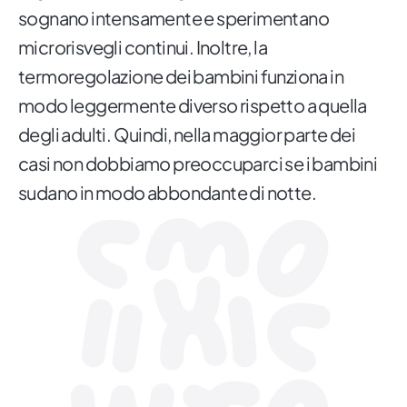
sognano intensamente e sperimentano
microrisvegli continui. Inoltre, la
termoregolazione dei bambini funziona in
modo leggermente diverso rispetto a quella
degli adulti. Quindi, nella maggior parte dei
casi non dobbiamo preoccuparci se i bambini
sudano in modo abbondante di notte.