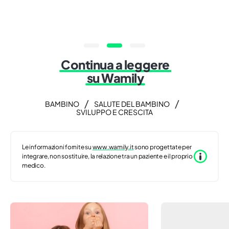
Continua a leggere
su Wamily
/
/
BAMBINO
SALUTE DEL BAMBINO
SVILUPPO E CRESCITA
Le informazioni fornite su
www.wamily.it
sono progettate per
integrare, non sostituire, la relazione tra un paziente e il proprio
medico.