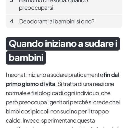
preoccuparsi
Deodoranti ai bambini sì o no?
4
Quando iniziano a sudare i
bambini
I neonati iniziano a sudare praticamente
fin dal
primo giorno di vita
. Si tratta di una reazione
normale e fisiologica di ogni individuo, che
però preoccupa i genitori perché si crede che i
bimbi così piccoli non sudino per il troppo
caldo. Invece, sperimentano questa