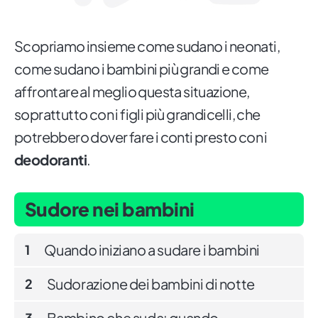
Scopriamo insieme come sudano i neonati,
come sudano i bambini più grandi e come
affrontare al meglio questa situazione,
soprattutto con i figli più grandicelli, che
potrebbero dover fare i conti presto con i
deodoranti
.
Sudore nei bambini
Quando iniziano a sudare i bambini
1
Sudorazione dei bambini di notte
2
Bambino che suda: quando
3