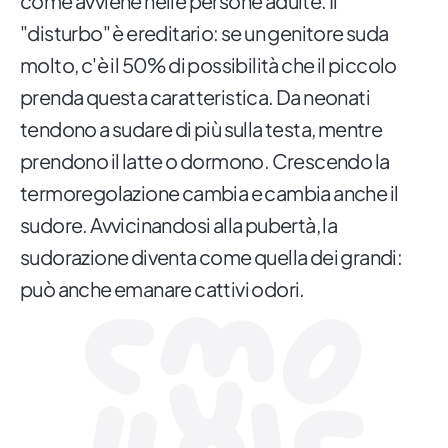
come avviene nelle persone adulte. Il
"disturbo" è ereditario: se un genitore suda
molto, c'è il 50% di possibilità che il piccolo
prenda questa caratteristica. Da neonati
tendono a sudare di più sulla testa, mentre
prendono il latte o dormono. Crescendo la
termoregolazione cambia e cambia anche il
sudore. Avvicinandosi alla pubertà, la
sudorazione diventa come quella dei grandi:
può anche emanare cattivi odori.