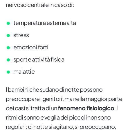
nervoso centrale in caso di:
temperatura esterna alta
stress
emozioni forti
sport e attività fisica
malattie
I bambini che sudano di notte possono
preoccupare i genitori, ma nella maggior parte
dei casi si tratta di un
fenomeno fisiologico
. I
ritmi di sonno e veglia dei piccoli non sono
regolari: di notte si agitano, si preoccupano,