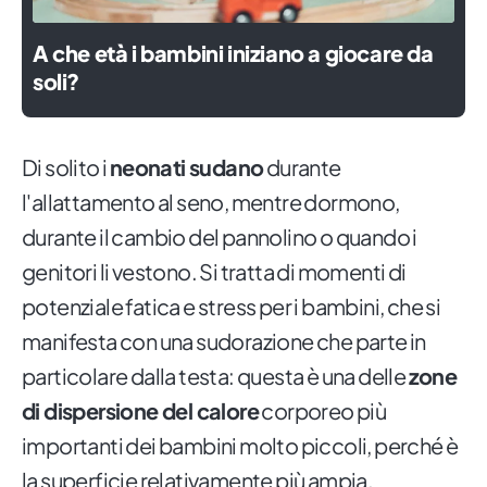
A che età i bambini iniziano a giocare da
soli?
Di solito i
neonati sudano
durante
l'allattamento al seno, mentre dormono,
durante il cambio del pannolino o quando i
genitori li vestono. Si tratta di momenti di
potenziale fatica e stress per i bambini, che si
manifesta con una sudorazione che parte in
particolare dalla testa: questa è una delle
zone
di dispersione del calore
corporeo più
importanti dei bambini molto piccoli, perché è
la superficie relativamente più ampia.