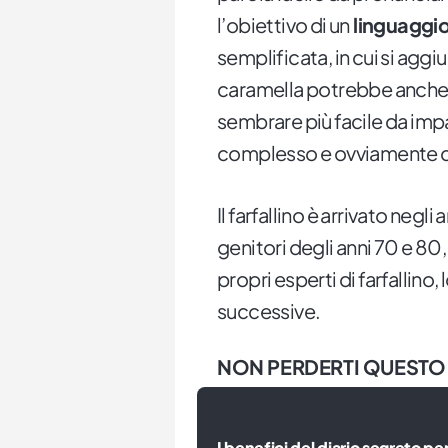
l’obiettivo di un
linguaggio
semplificata, in cui si aggiu
caramella potrebbe anche t
sembrare più facile da impa
complesso e ovviamente d
Il farfallino è arrivato negl
genitori degli anni 70 e 80
propri esperti di farfallino
successive.
NON PERDERTI QUESTO
I benefici del diario segreto per