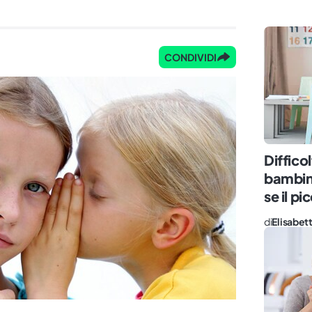
CONDIVIDI
Diffico
bambin
se il p
di
Elisabett