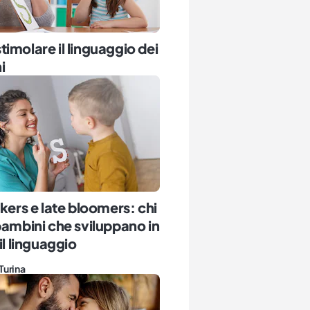
imolare il linguaggio dei
i
lkers e late bloomers: chi
bambini che sviluppano in
il linguaggio
Turina