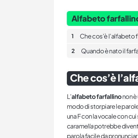
Alfabeto farfallin
Che cos’è l’alfabeto f
1
Quando è nato il farfa
2
Che cos’è l’alf
L’
alfabeto farfallino
non è 
modo di storpiare le parole
una F con la vocale con cui 
caramella
potrebbe diven
parola facile da pronuncia