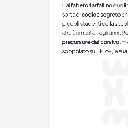
L'
alfabeto farfallino
è un l
sorta di
codice segreto
che
piccoli studenti della scuol
che è rimasto negli anni. P
precursore del corsivo
, m
spopolato su TikTok, la sua 