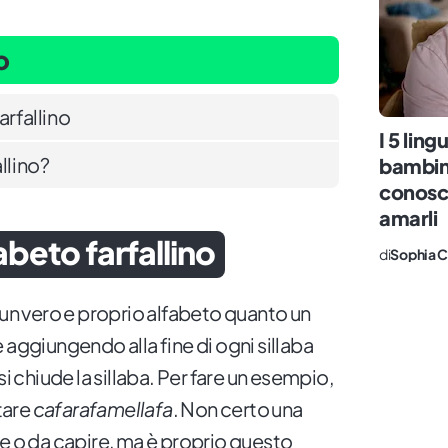
o
arfallino
I 5 lin
llino?
bambini
conosc
amarli
abeto farfallino
di
Sophia C
un vero e proprio alfabeto quanto un
 aggiungendo alla fine di ogni sillaba
si chiude la sillaba. Per fare un esempio,
tare
cafarafamellafa
. Non certo una
re o da capire, ma è proprio questo