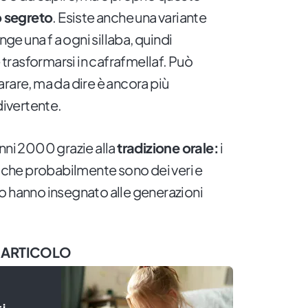
 segreto
. Esiste anche una variante
nge una f a ogni sillaba, quindi
rasformarsi in cafrafmellaf. Può
rare, ma da dire è ancora più
ivertente.
i anni 2000 grazie alla
tradizione orale:
i
, che probabilmente sono dei veri e
, lo hanno insegnato alle generazioni
 ARTICOLO
 i