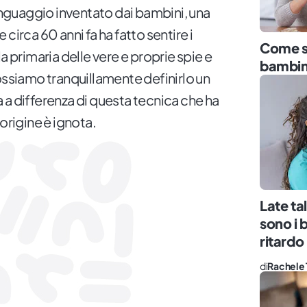
inguaggio inventato dai bambini, una
 circa 60 anni fa ha fatto sentire i
Come st
a primaria delle vere e proprie spie e
bambin
ossiamo tranquillamente definirlo un
a a differenza di questa tecnica che ha
origine è ignota.
Late ta
sono i 
ritardo 
di
Rachele 