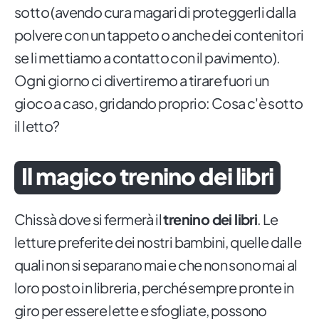
sotto (avendo cura magari di proteggerli dalla
polvere con un tappeto o anche dei contenitori
se li mettiamo a contatto con il pavimento).
Ogni giorno ci divertiremo a tirare fuori un
gioco a caso, gridando proprio: Cosa c'è sotto
il letto?
Il magico trenino dei libri
Chissà dove si fermerà il
trenino dei libri
. Le
letture preferite dei nostri bambini, quelle dalle
quali non si separano mai e che non sono mai al
loro posto in libreria, perché sempre pronte in
giro per essere lette e sfogliate, possono