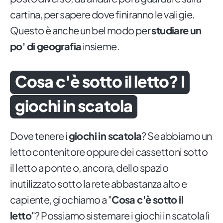
cartina, per sapere dove finiranno le valigie.
Questo è anche un bel modo per
studiare un
po' di geografia
insieme.
Cosa c'è sotto il letto? I
giochi in scatola
Dove tenere i
giochi in scatola
? Se abbiamo un
letto contenitore oppure dei cassettoni sotto
il letto a ponte o, ancora, dello spazio
inutilizzato sotto la rete abbastanza alto e
capiente, giochiamo a "
Cosa c'è sotto il
letto
"? Possiamo sistemare i giochi in scatola lì