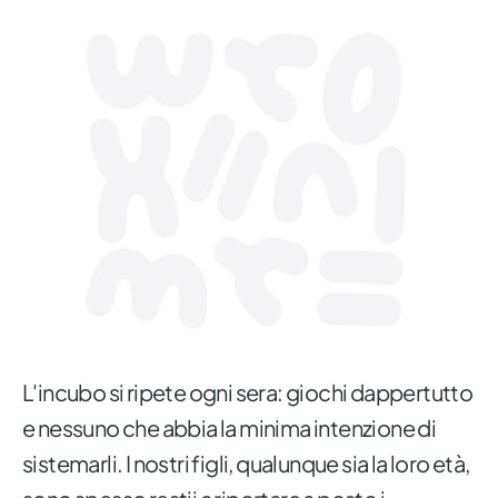
L'incubo si ripete ogni sera: giochi dappertutto
e nessuno che abbia la minima intenzione di
sistemarli. I nostri figli, qualunque sia la loro età,