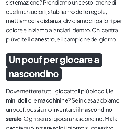
sistemazione? Prendiamo un cesto, anche di
quelli richiudibili, stabiliamo delle regole,
mettiamoci a distanza, dividiamoci i palloni per
colore e iniziamo a lanciarli dentro. Chi centra
più volte il
canestro
, è il campione del giorno.
Un pouf per giocare a
nascondino
Dove mettere tutti i giocattoli più piccoli, le
mini doll
o le
macchinine
? Se in casa abbiamo
un pouf, possiamo inventarci il
nascondino
serale
. Ogni sera si gioca a nascondino. Ma la
caccia può iniziare solo il giorno successivo.