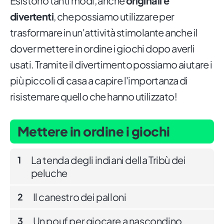
Esistono tanti modi, anche
originali e
divertenti
, che possiamo utilizzare per
trasformare in un'attività stimolante anche il
dover mettere in ordine i giochi dopo averli
usati. Tramite il divertimento possiamo aiutare i
più piccoli di casa a capire l'importanza di
risistemare quello che hanno utilizzato!
Mettere in ordine i giochi
La tenda degli indiani della Tribù dei
1
peluche
Il canestro dei palloni
2
Un pouf per giocare a nascondino
3