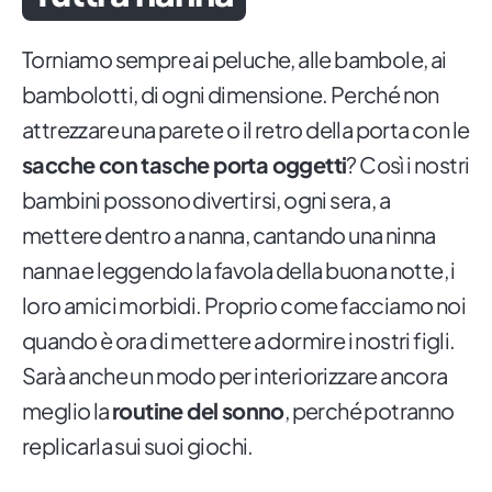
Torniamo sempre ai peluche, alle bambole, ai
bambolotti, di ogni dimensione. Perché non
attrezzare una parete o il retro della porta con le
sacche con tasche porta oggetti
? Così i nostri
bambini possono divertirsi, ogni sera, a
mettere dentro a nanna, cantando una ninna
nanna e leggendo la favola della buona notte, i
loro amici morbidi. Proprio come facciamo noi
quando è ora di mettere a dormire i nostri figli.
Sarà anche un modo per interiorizzare ancora
meglio la
routine del sonno
, perché potranno
replicarla sui suoi giochi.