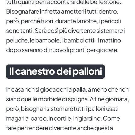
tutti quanti per raccontarsi delle belle storie.
Bisogna fare in fretta a metterli tutti dentro,
però, perché fuori, durante la notte, i pericoli
sono tanti. Sarà così più divertente sistemare i
peluche, le bambole, i bambolotti: il mattino
dopo saranno di nuovo lì pronti per giocare.
Il canestro dei palloni
In casa non si gioca con la
palla
, a meno che non
siano quelle morbide di spugna. A fine giornata,
però, bisogna risistemare tutti i palloni usati
magari al parco, in cortile, in giardino. Come
fare per rendere divertente anche questa