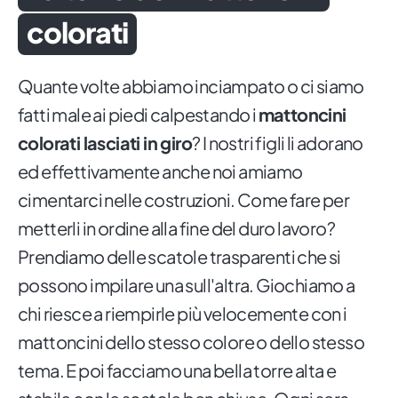
colorati
Quante volte abbiamo inciampato o ci siamo
fatti male ai piedi calpestando i
mattoncini
colorati lasciati in giro
? I nostri figli li adorano
ed effettivamente anche noi amiamo
cimentarci nelle costruzioni. Come fare per
metterli in ordine alla fine del duro lavoro?
Prendiamo delle scatole trasparenti che si
possono impilare una sull'altra. Giochiamo a
chi riesce a riempirle più velocemente con i
mattoncini dello stesso colore o dello stesso
tema. E poi facciamo una bella torre alta e