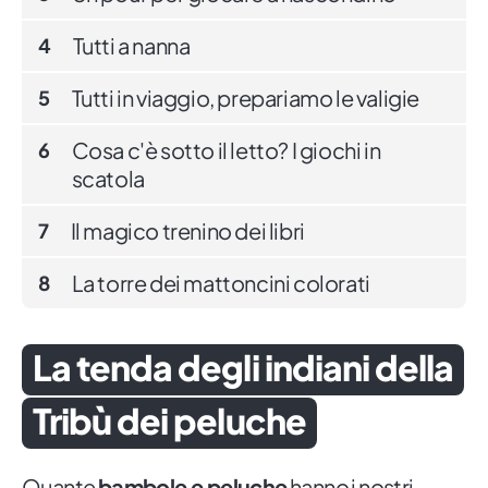
Tutti a nanna
4
Tutti in viaggio, prepariamo le valigie
5
Cosa c'è sotto il letto? I giochi in
6
scatola
Il magico trenino dei libri
7
La torre dei mattoncini colorati
8
La tenda degli indiani della
Tribù dei peluche
Quante
bambole e peluche
hanno i nostri