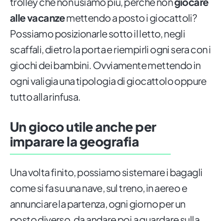
trolley che non usiamo più, perché non
giocare
alle vacanze
mettendo a posto i giocattoli?
Possiamo posizionarle sotto il letto, negli
scaffali, dietro la porta e riempirli ogni sera con i
giochi dei bambini. Ovviamente mettendo in
ogni valigia una tipologia di giocattolo oppure
tutto alla rinfusa.
Un gioco utile anche per
imparare la geografia
Una volta finito, possiamo sistemare i bagagli
come si fa su una nave, sul treno, in aereo e
annunciare la partenza, ogni giorno per un
posto diverso, da andare poi a guardare sulla