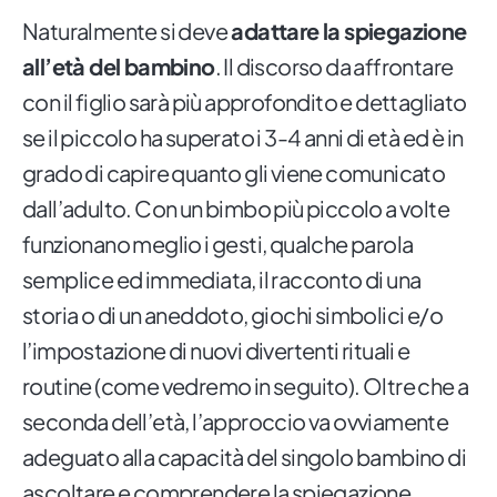
Naturalmente si deve
adattare la spiegazione
all’età del bambino
. Il discorso da affrontare
con il figlio sarà più approfondito e dettagliato
se il piccolo ha superato i 3-4 anni di età ed è in
grado di capire quanto gli viene comunicato
dall’adulto. Con un bimbo più piccolo a volte
funzionano meglio i gesti, qualche parola
semplice ed immediata, il racconto di una
storia o di un aneddoto, giochi simbolici e/o
l’impostazione di nuovi divertenti rituali e
routine (come vedremo in seguito). Oltre che a
seconda dell’età, l’approccio va ovviamente
adeguato alla capacità del singolo bambino di
ascoltare e comprendere la spiegazione.