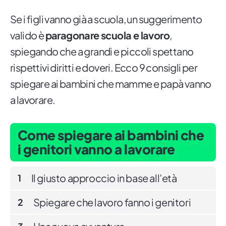
Se i figli vanno già a scuola, un suggerimento
valido è
paragonare scuola e lavoro
,
spiegando che a grandi e piccoli spettano
rispettivi diritti e doveri. Ecco 9 consigli per
spiegare ai bambini che mamme e papà vanno
a lavorare.
Come spiegare ai bambini che
i genitori vanno a lavorare
Il giusto approccio in base all’età
1
Spiegare che lavoro fanno i genitori
2