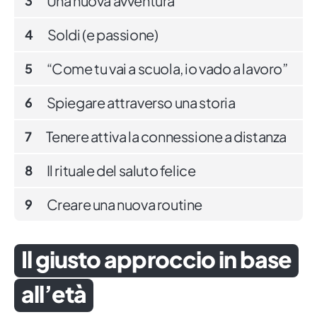
Una nuova avventura
3
Soldi (e passione)
4
“Come tu vai a scuola, io vado a lavoro”
5
Spiegare attraverso una storia
6
Tenere attiva la connessione a distanza
7
Il rituale del saluto felice
8
Creare una nuova routine
9
Il giusto approccio in base
all’età