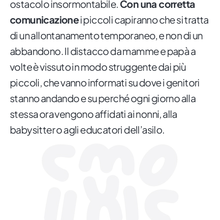
ostacolo insormontabile.
Con una corretta
comunicazione
i piccoli capiranno che si tratta
di un allontanamento temporaneo, e non di un
abbandono. Il distacco da mamme e papà a
volte è vissuto in modo struggente dai più
piccoli, che vanno informati su dove i genitori
stanno andando e su perché ogni giorno alla
stessa ora vengono affidati ai nonni, alla
babysitter o agli educatori dell’asilo.