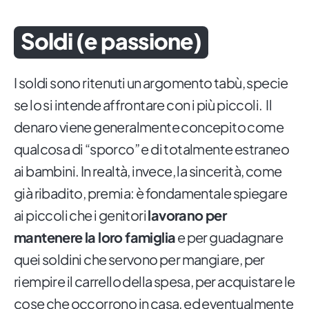
Soldi (e passione)
I soldi sono ritenuti un argomento tabù, specie
se lo si intende affrontare con i più piccoli. Il
denaro viene generalmente concepito come
qualcosa di “sporco” e di totalmente estraneo
ai bambini. In realtà, invece, la sincerità, come
già ribadito, premia: è fondamentale spiegare
ai piccoli che i genitori
lavorano per
mantenere la loro famiglia
e per guadagnare
quei soldini che servono per mangiare, per
riempire il carrello della spesa, per acquistare le
cose che occorrono in casa, ed eventualmente