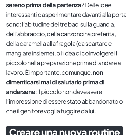
sereno prima della partenza
? Delle idee
interessanti da sperimentare davanti alla porta
sono: l’abitudine dei tre baci sulla guancia,
dell’abbraccio, della canzoncina preferita,
della caramella alla fragola (da scartare e
mangiare insieme), o l’idea di coinvolgere il
piccolo nella preparazione prima di andare a
lavoro. È importante, comunque,
non
dimenticarsi mai di salutarlo prima di
andarsene
: il piccolo non deve avere
l’impressione di essere stato abbandonato o
che il genitore voglia fuggire da lui.
Creare una nuova routine