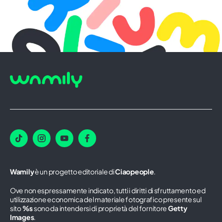
Wamily
è un progetto editoriale di
Ciaopeople
.
Ove non espressamente indicato, tutti i diritti di sfruttamento ed
utilizzazione economica del materiale fotografico presente sul
sito
%s
sono da intendersi di proprietà del fornitore
Getty
Images
.