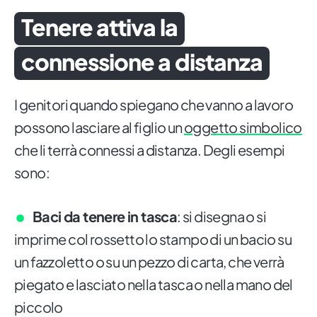
Tenere attiva la
connessione a distanza
I genitori quando spiegano che vanno a lavoro
possono lasciare al figlio un
oggetto simbolico
che li terrà connessi a distanza. Degli esempi
sono:
Baci da tenere in tasca
: si disegna o si
imprime col rossetto lo stampo di un bacio su
un fazzoletto o su un pezzo di carta, che verrà
piegato e lasciato nella tasca o nella mano del
piccolo