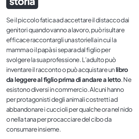
storia
Se il piccolo fatica ad accettare il distacco dai
genitori quando vanno a lavoro, può risultare
efficace raccontargli una storiella in cui la
mamma o il papà si separa dal figlio per
svolgere la sua professione. L’adulto può
inventare il racconto o può acquistare un
libro
da leggere al figlio prima di andare a letto
. Ne
esistono diversi in commercio. Alcuni hanno
per protagonisti degli animali costretti ad
abbandonare i cuccioli per qualche ora nel nido
o nella tana per procacciare del cibo da
consumare insieme.