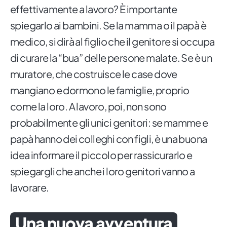
effettivamente a lavoro? È importante
spiegarlo ai bambini. Se la mamma o il papà è
medico, si dirà al figlio che il genitore si occupa
di curare la “bua” delle persone malate. Se è un
muratore, che costruisce le case dove
mangiano e dormono le famiglie, proprio
come la loro. A lavoro, poi, non sono
probabilmente gli unici genitori: se mamme e
papà hanno dei colleghi con figli, è una buona
idea informare il piccolo per rassicurarlo e
spiegargli che anche i loro genitori vanno a
lavorare.
Una nuova avventura