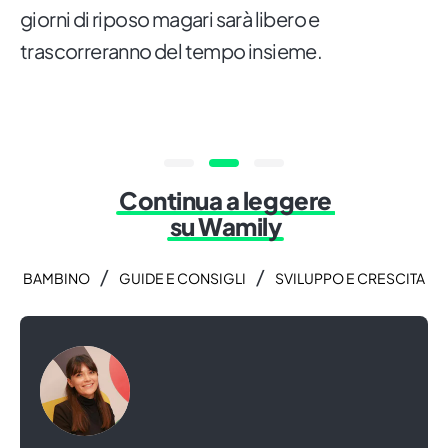
giorni di riposo magari sarà libero e
trascorreranno del tempo insieme.
Continua a leggere
su Wamily
/
/
BAMBINO
GUIDE E CONSIGLI
SVILUPPO E CRESCITA