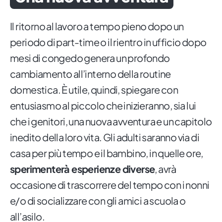
Il ritorno al lavoro a tempo pieno dopo un
periodo di part-time o il rientro in ufficio dopo
mesi di congedo genera un profondo
cambiamento all’interno della routine
domestica. È utile, quindi, spiegare con
entusiasmo al piccolo che inizieranno, sia lui
che i genitori, una nuova avventura e un capitolo
inedito della loro vita. Gli adulti saranno via di
casa per più tempo e il bambino, in quelle ore,
sperimenterà esperienze diverse
, avrà
occasione di trascorrere del tempo con i nonni
e/o di socializzare con gli amici a scuola o
all’asilo.