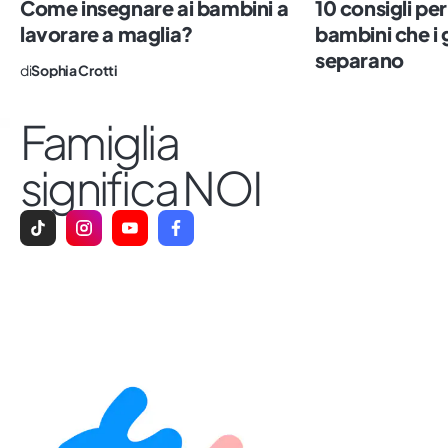
Come insegnare ai bambini a
10 consigli per
che è ancora scomodo. Impazzisco per il
lavorare a maglia?
bambini che i g
sushi, il numero sette e le persone vere.
separano
di
Sophia Crotti
Famiglia
significa NOI