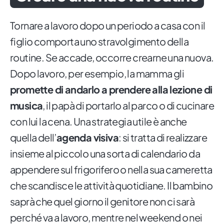
Tornare a lavoro dopo un periodo a casa con il
figlio comporta uno stravolgimento della
routine. Se accade, occorre crearne una nuova.
Dopo lavoro, per esempio, la mamma gli
promette di andarlo a prendere alla lezione di
musica
, il papà di portarlo al parco o di cucinare
con lui la cena. Una strategia utile è anche
quella dell’
agenda visiva
: si tratta di realizzare
insieme al piccolo una sorta di calendario da
appendere sul frigorifero o nella sua cameretta
che scandisce le attività quotidiane. Il bambino
saprà che quel giorno il genitore non ci sarà
perché va a lavoro, mentre nel weekend o nei