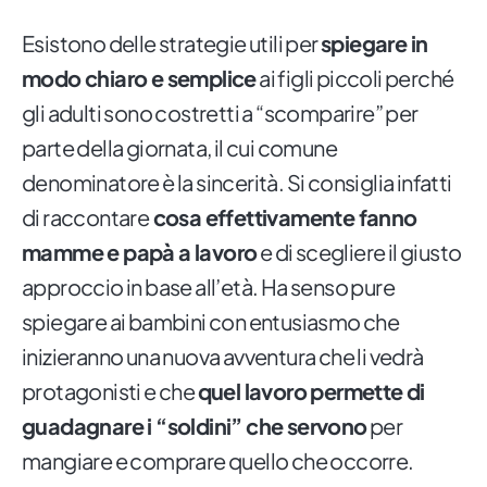
Esistono delle strategie utili per
spiegare in
modo chiaro e semplice
ai figli piccoli perché
gli adulti sono costretti a “scomparire” per
parte della giornata, il cui comune
denominatore è la sincerità. Si consiglia infatti
di raccontare
cosa effettivamente fanno
mamme e papà a lavoro
e di scegliere il giusto
approccio in base all’età. Ha senso pure
spiegare ai bambini con entusiasmo che
inizieranno una nuova avventura che li vedrà
protagonisti e che
quel lavoro permette di
guadagnare i “soldini” che servono
per
mangiare e comprare quello che occorre.