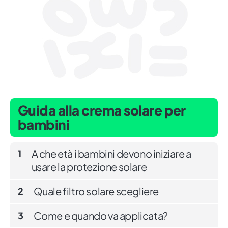
Guida alla crema solare per
bambini
A che età i bambini devono iniziare a
1
usare la protezione solare
Quale filtro solare scegliere
2
Come e quando va applicata?
3