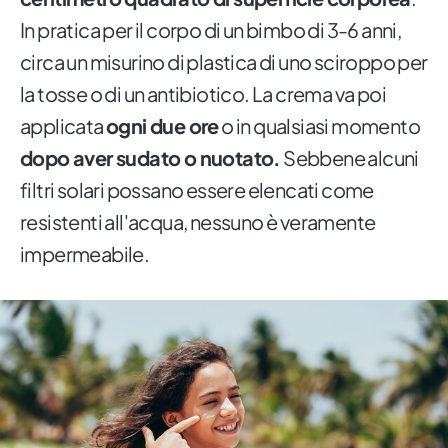
In pratica per il corpo di un bimbo di 3-6 anni,
circa un misurino di plastica di uno sciroppo per
la tosse o di un antibiotico. La crema va poi
applicata
ogni due ore
o in qualsiasi momento
dopo aver sudato o nuotato.
Sebbene alcuni
filtri solari possano essere elencati come
resistenti all'acqua, nessuno è veramente
impermeabile.