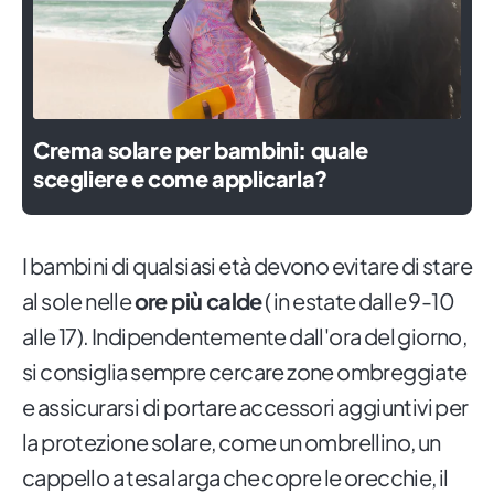
Crema solare per bambini: quale
scegliere e come applicarla?
I bambini di qualsiasi età devono evitare di stare
al sole nelle
ore più calde
( in estate dalle 9-10
alle 17). Indipendentemente dall'ora del giorno,
si consiglia sempre cercare zone ombreggiate
e assicurarsi di portare accessori aggiuntivi per
la protezione solare, come un ombrellino, un
cappello a tesa larga che copre le orecchie, il