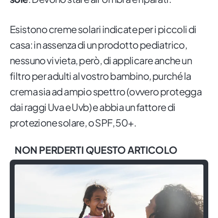
Esistono creme solari indicate per i piccoli di
casa: in assenza di un prodotto pediatrico,
nessuno vi vieta, però, di applicare anche un
filtro per adulti al vostro bambino, purché la
crema sia ad ampio spettro (ovvero protegga
dai raggi Uva e Uvb) e abbia un fattore di
protezione solare, o SPF, 50+.
NON PERDERTI QUESTO ARTICOLO