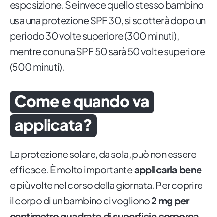
esposizione. Se invece quello stesso bambino
usa una protezione SPF 30, si scotterà dopo un
periodo 30 volte superiore (300 minuti),
mentre con una SPF 50 sarà 50 volte superiore
(500 minuti).
Come e quando va
applicata?
La protezione solare, da sola, può non essere
efficace. È molto importante
applicarla bene
e più volte nel corso della giornata. Per coprire
il corpo di un bambino ci vogliono
2 mg per
centimetro quadrato di superficie corporea
.