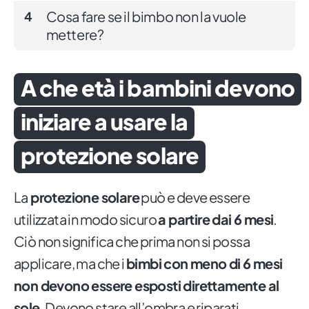
Cosa fare se il bimbo non la vuole
4
mettere?
A che età i bambini devono
iniziare a usare la
protezione solare
La
protezione solare
può e deve essere
utilizzata in modo sicuro
a partire dai 6 mesi
.
Ciò non significa che prima non si possa
applicare, ma che i
bimbi con meno di 6 mesi
non devono essere esposti direttamente al
sole
. Devono stare all’ombra e riparati.