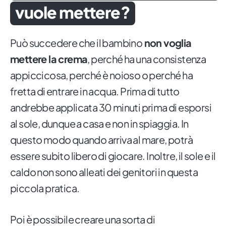
vuole mettere?
Può succedere che il bambino
non voglia
mettere la crema
, perché ha una consistenza
appiccicosa, perché è noioso o perché ha
fretta di entrare in acqua. Prima di tutto
andrebbe applicata 30 minuti prima di esporsi
al sole, dunque a casa e non in spiaggia. In
questo modo quando arriva al mare, potrà
essere subito libero di giocare. Inoltre, il sole e il
caldo non sono alleati dei genitori in questa
piccola pratica.
Poi è possibile creare una sorta di