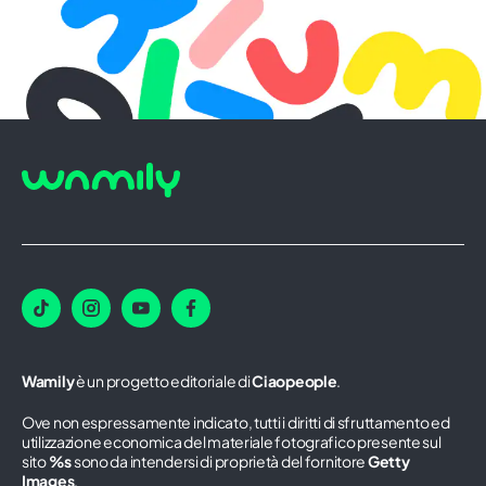
Wamily
è un progetto editoriale di
Ciaopeople
.
Ove non espressamente indicato, tutti i diritti di sfruttamento ed
utilizzazione economica del materiale fotografico presente sul
sito
%s
sono da intendersi di proprietà del fornitore
Getty
Images
.