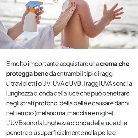
È molto importante acquistare una
crema che
protegga bene
da entrambi i tipi di raggi
ultravioletti o UV: UVA e UVB. I raggi UVA sono la
lunghezza d'onda della luce che può penetrare
negli strati profondi della pelle e causare danni
nel tempo (melanoma, macchie e rughe).
L'UVB sono la lunghezza d'onda della luce che
penetra più superficialmente nella pelle e