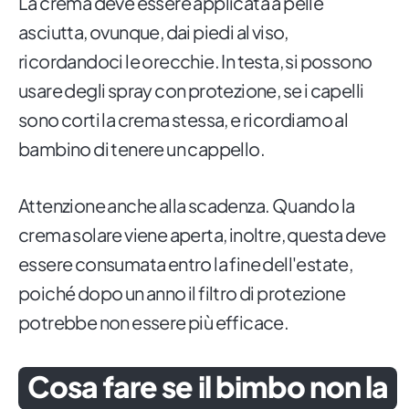
La crema deve essere applicata a pelle
asciutta, ovunque, dai piedi al viso,
ricordandoci le orecchie. In testa, si possono
usare degli spray con protezione, se i capelli
sono corti la crema stessa, e ricordiamo al
bambino di tenere un cappello.
Attenzione anche alla scadenza. Quando la
crema solare viene aperta, inoltre, questa deve
essere consumata entro la fine dell'estate,
poiché dopo un anno il filtro di protezione
potrebbe non essere più efficace.
Cosa fare se il bimbo non la