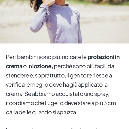
Per i bambini sono più indicate le
protezioni in
crema
o in
lozione,
perché sono più facili da
stendere e, soprattutto, il genitore riesce a
verificare meglio dove ha già applicato la
crema. Se abbiamo acquistato uno spray,
ricordiamo che l’ugello deve stare a più 3 cm
dalla pelle quando si spruzza.