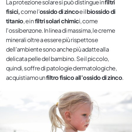
La protezione solare si può distingue in
filtri
fisici,
come l'
ossido di zinco
e il
biossido di
titanio
, e in
filtri solari chimic
i, come
l'ossibenzone. In linea di massima, le creme
minerali oltre a essere più rispettose
dell’ambiente sono anche più adatte alla
delicata pelle del bambino. Se il piccolo,
quindi, soffre di patologie dermatologiche,
acquistiamo un
filtro fisico all’ossido di zinco
.