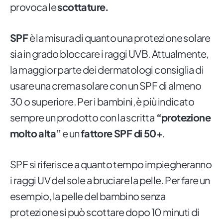
provoca le
scottature.
SPF
è la misura di quanto una protezione solare
sia in grado bloccare i raggi UVB. Attualmente,
la maggior parte dei dermatologi consiglia di
usare una crema solare con un SPF di almeno
30 o superiore. Per i bambini, è più indicato
sempre un prodotto con la scritta
“protezione
molto alta”
e un
fattore SPF di 50+
.
SPF si riferisce a quanto tempo impiegheranno
i raggi UV del sole a bruciare la pelle. Per fare un
esempio, la pelle del bambino senza
protezione si può scottare dopo 10 minuti di