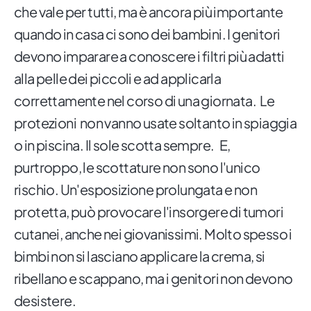
che vale per tutti, ma è ancora più importante
quando in casa ci sono dei bambini. I genitori
devono imparare a conoscere i filtri più adatti
alla pelle dei piccoli e ad applicarla
correttamente nel corso di una giornata. Le
protezioni non vanno usate soltanto in spiaggia
o in piscina. Il sole scotta sempre. E,
purtroppo, le scottature non sono l'unico
rischio. Un'esposizione prolungata e non
protetta, può provocare l'insorgere di tumori
cutanei, anche nei giovanissimi. Molto spesso i
bimbi non si lasciano applicare la crema, si
ribellano e scappano, ma i genitori non devono
desistere.