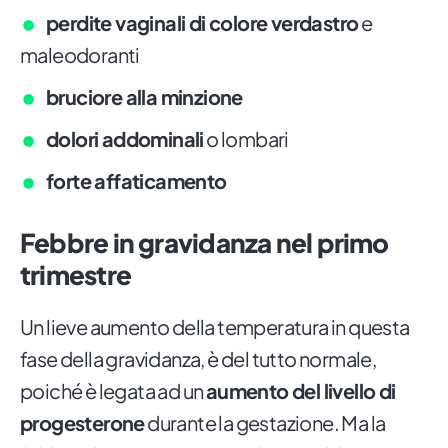
perdite vaginali di colore verdastro
e
maleodoranti
bruciore alla minzione
dolori addominali
o lombari
forte affaticamento
Febbre in gravidanza nel primo
trimestre
Un lieve aumento della temperatura in questa
fase della gravidanza, è del tutto normale,
poiché è legata ad un
aumento del livello di
progesterone
durante la gestazione. Ma la