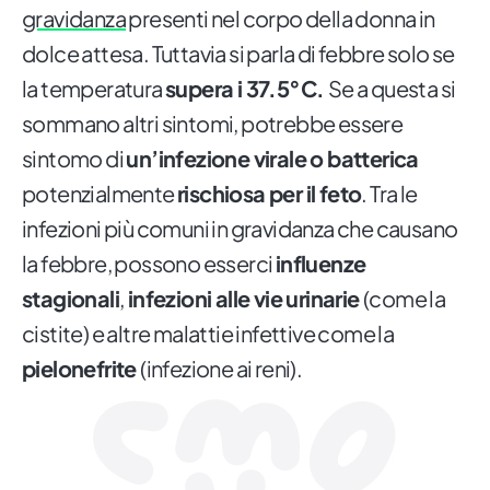
gravidanza
presenti nel corpo della donna in
dolce attesa. Tuttavia si parla di febbre solo se
la temperatura
supera i 37.5°C.
Se a questa si
sommano altri sintomi, potrebbe essere
sintomo di
un’infezione virale o batterica
potenzialmente
rischiosa per il feto
. Tra le
infezioni più comuni in gravidanza che causano
la febbre, possono esserci
influenze
stagionali
,
infezioni alle vie urinarie
(come la
cistite) e altre malattie infettive come la
pielonefrite
(infezione ai reni).