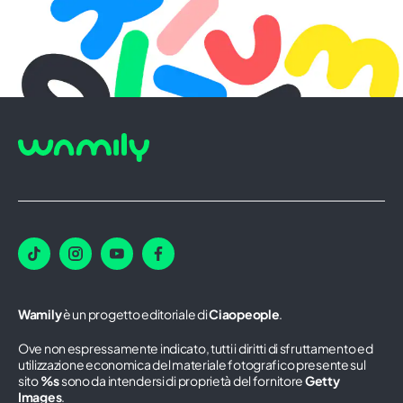
Wamily
è un progetto editoriale di
Ciaopeople
.
Ove non espressamente indicato, tutti i diritti di sfruttamento ed
utilizzazione economica del materiale fotografico presente sul
sito
%s
sono da intendersi di proprietà del fornitore
Getty
Images
.