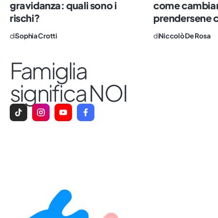
gravidanza: quali sono i
come cambia
genitori.
rischi?
prendersene 
di
Sophia Crotti
di
Niccolò De Rosa
Famiglia
significa NOI