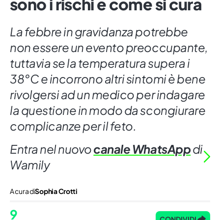
sono i rischi e come si cura
La febbre in gravidanza potrebbe
non essere un evento preoccupante,
tuttavia se la temperatura supera i
38°C e incorrono altri sintomi è bene
rivolgersi ad un medico per indagare
la questione in modo da scongiurare
complicanze per il feto.
Entra nel nuovo
canale WhatsApp
di
Wamily
A cura di
Sophia Crotti
9
CONDIVIDI