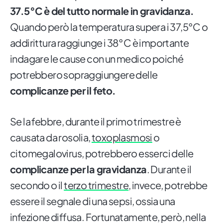
37.5°C è del tutto normale in gravidanza.
Quando però la temperatura supera i 37,5°C o
addirittura raggiunge i 38°C è importante
indagare le cause con un medico poiché
potrebbero sopraggiungere delle
complicanze per il feto.
Se la febbre, durante il primo trimestre è
causata da rosolia,
toxoplasmosi
o
citomegalovirus, potrebbero esserci delle
complicanze per la gravidanza
. Durante il
secondo o il
terzo trimestre
, invece, potrebbe
essere il segnale di una sepsi, ossia una
infezione diffusa. Fortunatamente, però, nella