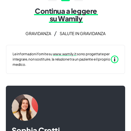
Continua a leggere
su Wamily
/
GRAVIDANZA
SALUTE IN GRAVIDANZA
Le informazioni fornite su
www.wamily.it
sono progettate per
integrare, non sostituire, la relazione tra un paziente e il proprio
medico.
Sophia Crotti