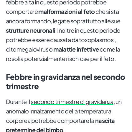
febbre alta in questo periodo potrebbe
comportare
malformazioni al feto
che si sta
ancora formando, legate soprattutto alle sue
strutture neuronali
. Inoltre in questo periodo
potrebbe essere causata da toxoplasmosi,
citomegalovirus o
malattie infettive
come la
rosolia potenzialmente rischiose per il feto.
Febbre in gravidanza nel secondo
trimestre
Durante il
secondo trimestre di gravidanza
, un
anomalo innalzamento della temperatura
corporea potrebbe comportare la
nascita
pretermine del bimbo
.