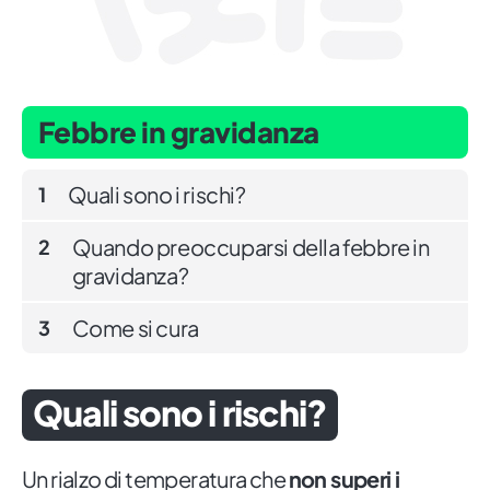
Febbre in gravidanza
Quali sono i rischi?
1
Quando preoccuparsi della febbre in
2
gravidanza?
Come si cura
3
Quali sono i rischi?
Un rialzo di temperatura che
non superi i