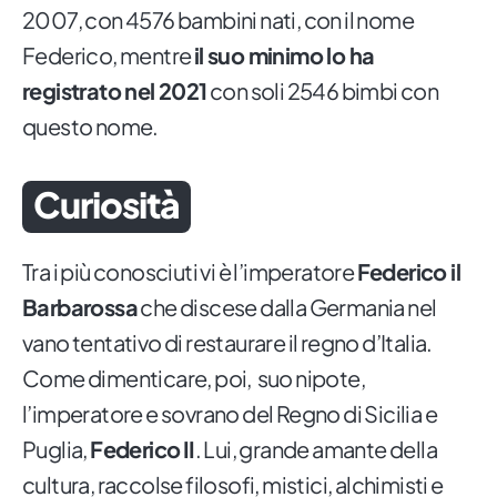
2007, con 4576 bambini nati, con il nome
Federico, mentre
il suo minimo lo ha
registrato nel 2021
con soli 2546 bimbi con
questo nome.
Curiosità
Tra i più conosciuti vi è l’imperatore
Federico il
Barbarossa
che discese dalla Germania nel
vano tentativo di restaurare il regno d’Italia.
Come dimenticare, poi, suo nipote,
l’imperatore e sovrano del Regno di Sicilia e
Puglia,
Federico
II
. Lui, grande amante della
cultura, raccolse filosofi, mistici, alchimisti e