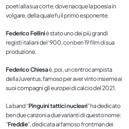
poeti alla sua corte, dove nacque la poesia in
volgare, della quale fu il primo esponente.
Federico Fellini
è stato uno dei più grandi
registi italiani del ‘900, con ben 19 film di sua
produzione.
Federico Chiesa
è, poi, un centrocampista
della Juventus, famoso per aver vinto insieme ai
suoi compagni gli europei di calcio del 2021.
La band “
Pinguini tattici nucleari
” ha dedicato
ben due canzoni a due varianti di questo nome:
“
Freddie
”, dedicata al famoso frontman dei