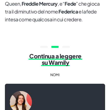
Queen,
Freddie
Mercury
, e “
Fede
” che gioca
tra il diminutivo del nome
Federica
e la fede
intesa come qualcosa in cui credere.
Continua a leggere
su Wamily
NOMI