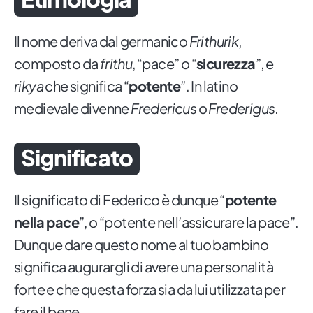
Il nome deriva dal germanico
Frithurik
,
composto da
frithu
, “pace” o “
sicurezza
”, e
rikya
che significa “
potente
”. In latino
medievale divenne
Fredericus
o
Frederigus
.
Significato
Il significato di Federico è dunque “
potente
nella pace
”, o “potente nell’assicurare la pace”.
Dunque dare questo nome al tuo bambino
significa augurargli di avere una personalità
forte e che questa forza sia da lui utilizzata per
fare il bene.