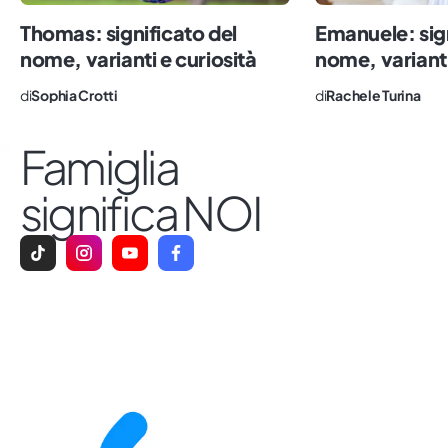
qualche errore) è l’ingrediente
Thomas: significato del
Emanuele: sign
fondamentale per essere dei buoni
nome, varianti e curiosità
nome, varianti
genitori.
di
Sophia Crotti
di
Rachele Turina
Famiglia
significa NOI