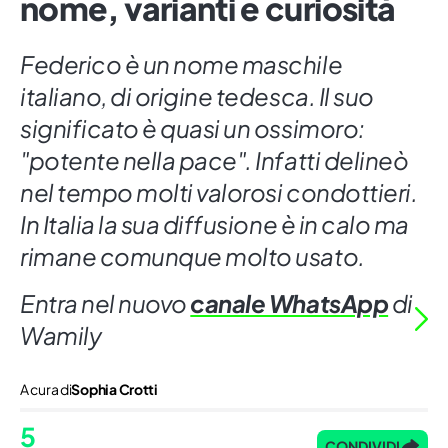
nome, varianti e curiosità
Federico è un nome maschile
italiano, di origine tedesca. Il suo
significato è quasi un ossimoro:
"potente nella pace". Infatti delineò
nel tempo molti valorosi condottieri.
In Italia la sua diffusione è in calo ma
rimane comunque molto usato.
Entra nel nuovo
canale WhatsApp
di
Wamily
A cura di
Sophia Crotti
5
CONDIVIDI