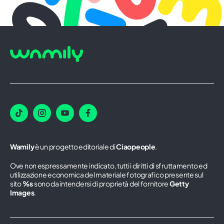
Wamily
è un progetto editoriale di
Ciaopeople
.
Ove non espressamente indicato, tutti i diritti di sfruttamento ed
utilizzazione economica del materiale fotografico presente sul
sito
%s
sono da intendersi di proprietà del fornitore
Getty
Images
.