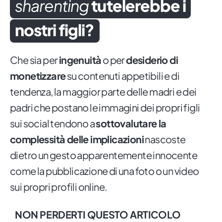
sharenting
tutelerebbe i
nostri figli?
Che sia per
ingenuità
o per
desiderio di
monetizzare
su contenuti appetibili e di
tendenza, la maggior parte delle madri e dei
padri che postano le immagini dei propri figli
sui social tendono a
sottovalutare la
complessità delle implicazioni
nascoste
dietro un gesto apparentemente innocente
come la pubblicazione di una foto o un video
sui propri profili online.
NON PERDERTI QUESTO ARTICOLO