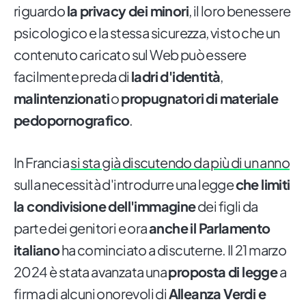
riguardo
la privacy dei minori
, il loro benessere
psicologico e la stessa sicurezza, visto che un
contenuto caricato sul Web può essere
facilmente preda di
ladri d'identità
,
malintenzionati
o
propugnatori di materiale
pedopornografico
.
In Francia
si sta già discutendo da più di un anno
sulla necessità d'introdurre una legge
che limiti
la condivisione dell'immagine
dei figli da
parte dei genitori e ora
anche il Parlamento
italiano
ha cominciato a discuterne. Il 21 marzo
2024 è stata avanzata una
proposta di legge
a
firma di alcuni onorevoli di
Alleanza Verdi e