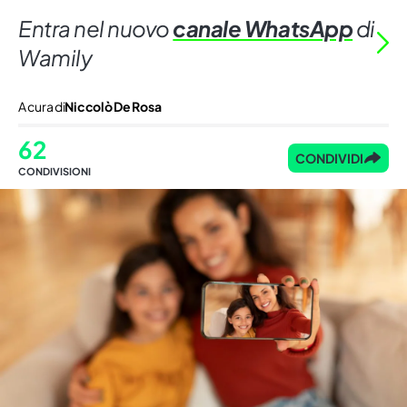
Entra nel nuovo
canale WhatsApp
di
Wamily
A cura di
Niccolò De Rosa
62
CONDIVIDI
CONDIVISIONI