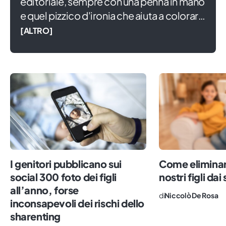
editoriale, sempre con una penna in mano
e quel pizzico d'ironia che aiuta a colorare
la vita. In attesa di diventare grande,
[ALTRO]
scrivo di piccoli e famiglia, convinto che
solo partendo da ciò che saremo in grado
di seminare potremo coltivare un mondo
migliore per tutti.
I genitori pubblicano sui
Come eliminare
social 300 foto dei figli
nostri figli dai
all’anno, forse
di
Niccolò De Rosa
inconsapevoli dei rischi dello
sharenting