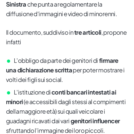
Sinistra
che punta a regolamentare la
diffusione d'immagini e video di minorenni.
Il documento, suddiviso in
tre articoli
, propone
infatti
L'obbligo da parte dei genitori di
firmare
una dichiarazione scritta
per poter mostrare i
volti dei figli sui social.
L'istituzione di
conti bancari intestati ai
minori
(e accessibili dagli stessi al compimenti
della maggiore età) sui quali veicolare i
guadagni ricavati dai vari
genitori influencer
sfruttando l'immagine dei loro piccoli.