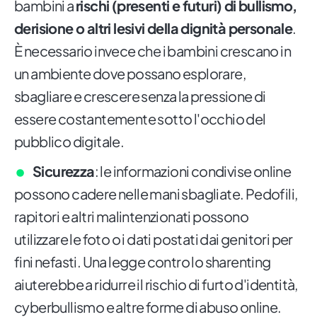
bambini a
rischi (presenti e futuri) di bullismo,
derisione o altri lesivi della dignità personale
.
È necessario invece che i bambini crescano in
un ambiente dove possano esplorare,
sbagliare e crescere senza la pressione di
essere costantemente sotto l'occhio del
pubblico digitale.
Sicurezza
: le informazioni condivise online
possono cadere nelle mani sbagliate. Pedofili,
rapitori e altri malintenzionati possono
utilizzare le foto o i dati postati dai genitori per
fini nefasti. Una legge contro lo sharenting
aiuterebbe a ridurre il rischio di furto d'identità,
cyberbullismo e altre forme di abuso online.