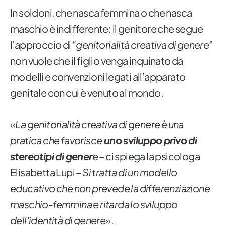
In soldoni, che nasca femmina o che nasca
maschio è indifferente: il genitore che segue
l’approccio di “
genitorialità creativa di genere
”
non vuole che il figlio venga inquinato da
modelli e convenzioni legati all’apparato
genitale con cui è venuto al mondo.
«
La genitorialità creativa di genere è una
pratica che favorisce
uno sviluppo privo di
stereotipi di gener
e – ci spiega la psicologa
Elisabetta Lupi –
Si tratta di un modello
educativo che non prevede la differenziazione
maschio-femmina e ritarda lo sviluppo
dell'identità di genere
».