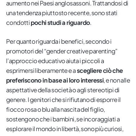
aumento nei Paesi anglosassoni. Trattandosi di
una tendenza piuttosto recente, sono stati
condotti
pochi studi a riguardo
.
Per quanto riguarda i benefici, secondo i
promotori del “gender creative parenting”
l’approccio educativo aiuta i piccoli a
esprimersi liberamente e a
scegliere ciò che
preferiscono in base ai loro interessi
, e non alle
aspettative della società o agli stereotipi di
genere. I genitori che si rifiutano di esporre il
fiocco rosa o blu alla nascita del figlio,
sostengono che i bambini, se incoraggiati a
esplorare il mondo in libertà, sono più curiosi,