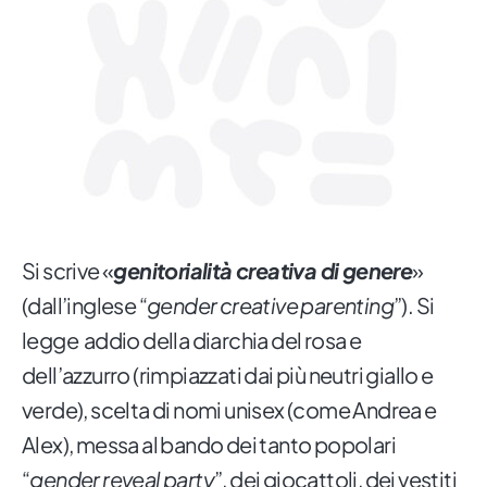
Si scrive «
genitorialità creativa di genere
»
(dall’inglese “
gender creative parenting
”). Si
legge addio della diarchia del rosa e
dell’azzurro (rimpiazzati dai più neutri giallo e
verde), scelta di nomi unisex (come Andrea e
Alex), messa al bando dei tanto popolari
“
gender reveal party
”, dei giocattoli, dei vestiti