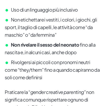
Uso di un linguaggio più inclusivo
Non etichettare i vestiti, i colori, i giochi, gli
sport, il taglio di capelli, le attività come “da
maschio” o “da femmina”
Non rivelare il sesso del neonato
fino alla
nascita e, in alcuni casi, anche dopo
Rivolgersi ai piccoli con pronomi neutri
come “they/them” fino a quando capiranno da
soli come definirsi
Praticare la “
gender creative parenting
” non
significa comunque rispettare ognuno di