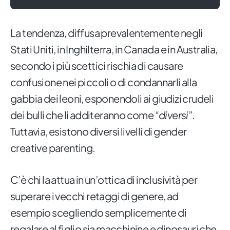
La tendenza, diffusa prevalentemente negli
Stati Uniti, in Inghilterra, in Canada e in Australia,
secondo i più scettici rischia di causare
confusione nei piccoli o di condannarli alla
gabbia dei leoni, esponendoli ai giudizi crudeli
dei bulli che li additeranno come “
diversi
”.
Tuttavia, esistono diversi livelli di gender
creative parenting.
C’è chi la attua in un’ottica di inclusività per
superare i vecchi retaggi di genere, ad
esempio scegliendo semplicemente di
regalare al figlio sia macchinine e dinosauri che