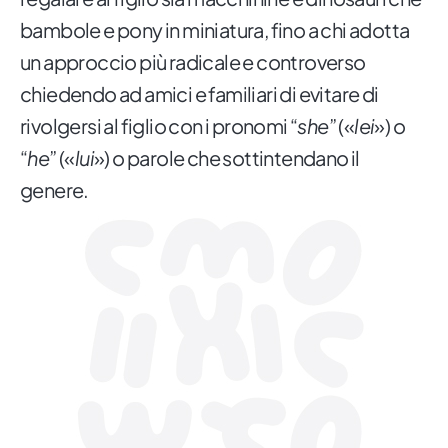
bambole e pony in miniatura, fino a chi adotta
un approccio più radicale e controverso
chiedendo ad amici e familiari di evitare di
rivolgersi al figlio con i pronomi “
she
” («
lei
») o
“
he
” («
lui
») o parole che sottintendano il
genere.