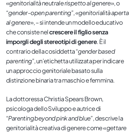
«
genitorialità neutrale rispetto al genere
», o
“
gender-open parenting
”, «
genitorialità aperta
al genere
», – si intende un modello educativo
che consiste nel
crescere il figlio senza
imporgli degli stereotipi di genere
. È il
contrario della cosiddetta “
gender based
parenting
”, un’etichetta utilizzata per indicare
un approccio genitoriale basato sulla
distinzione binaria tra maschio e femmina.
La dottoressa Christia Spears Brown,
psicologa dello Sviluppo e autrice di
“
Parenting beyond pink and blue
”, descrive la
genitorialità creativa di genere come «
gettare