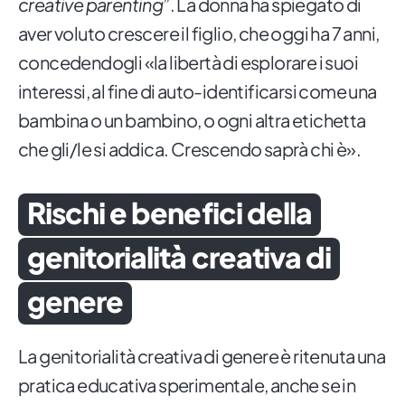
creative parenting
”. La donna ha spiegato di
aver voluto crescere il figlio, che oggi ha 7 anni,
concedendogli «la libertà di esplorare i suoi
interessi, al fine di auto-identificarsi come una
bambina o un bambino, o ogni altra etichetta
che gli/le si addica. Crescendo saprà chi è».
Rischi e benefici della
genitorialità creativa di
genere
La genitorialità creativa di genere è ritenuta una
pratica educativa sperimentale, anche se in