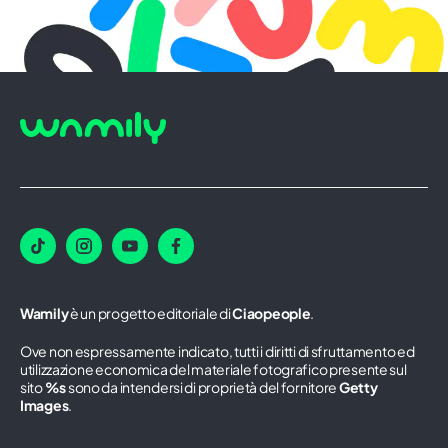
Wamily
è un progetto editoriale di
Ciaopeople
.
Ove non espressamente indicato, tutti i diritti di sfruttamento ed
utilizzazione economica del materiale fotografico presente sul
sito
%s
sono da intendersi di proprietà del fornitore
Getty
Images
.