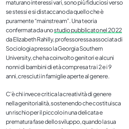
maturano interessi vari, sono più fiduciosi verso
se stessi e si distaccano da quello che è
puramente “mainstream”. Una teoria
confermata da uno
studio pubblicato nel 2022
da Elizabeth Rahilly, professoressa associata di
Sociologia presso la Georgia Southern
University, che ha coinvolto genitori e alcuni
nonni di bambini di età compresa tra i 2 e i 9
anni, cresciuti in famiglie aperte al genere.
C’è chi invece critica la creatività di genere
nella genitorialità, sostenendo che costituisca
un rischio per il piccolo in una delicata e
prematura fase dello sviluppo, quando la sua