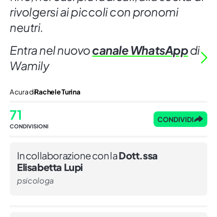
rivolgersi ai piccoli con pronomi
neutri.
Entra nel nuovo
canale WhatsApp
di
Wamily
A cura di
Rachele Turina
71
CONDIVIDI
CONDIVISIONI
In collaborazione con la
Dott.ssa
Elisabetta Lupi
psicologa