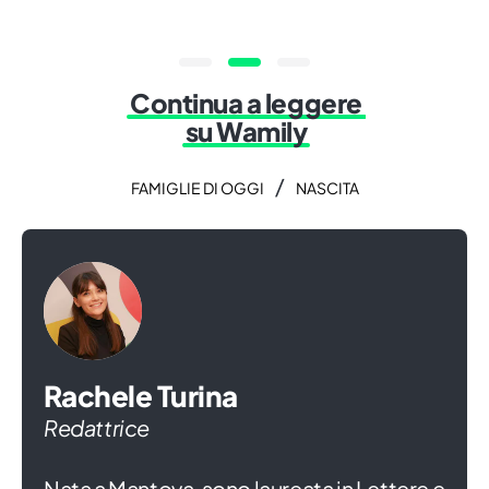
Continua a leggere
su Wamily
/
FAMIGLIE DI OGGI
NASCITA
Rachele Turina
Redattrice
Nata a Mantova, sono laureata in Lettere e