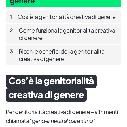
genere
Cos’è la genitorialità creativa di genere
1
Come funziona la genitorialità creativa
2
di genere
Rischi e benefici della genitorialità
3
creativa di genere
Cos’è la genitorialità
creativa di genere
Per genitorialità creativa di genere – altrimenti
chiamata “
gender neutral parenting
”,