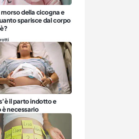
l morso della cicogna e
uanto sparisce dal corpo
bè?
rotti
’è il parto indotto e
 è necessario