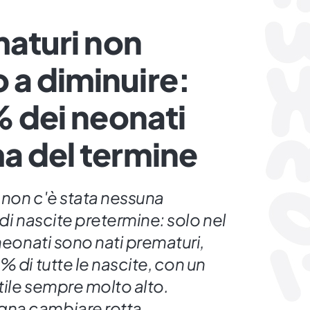
maturi non
a diminuire:
% dei neonati
a del termine
 non c'è stata nessuna
 di nascite pretermine: solo nel
 neonati sono nati prematuri,
% di tutte le nascite, con un
ntile sempre molto alto.
na cambiare rotta