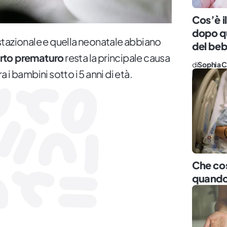
Cos’è i
dopo q
tazionale e quella neonatale abbiano
del be
rto prematuro
resta la principale causa
di
Sophia C
ra i bambini sotto i 5 anni di età.
Che cos
quando