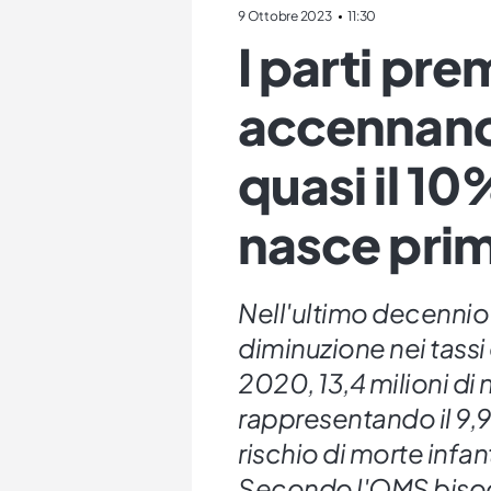
9 Ottobre 2023
11:30
I parti pre
accennano 
quasi il 10
nasce prim
Nell'ultimo decennio
diminuzione nei tassi
2020, 13,4 milioni di
rappresentando il 9,9
rischio di morte infa
Secondo l'OMS bisog