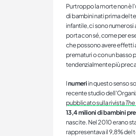
Purtroppo la morte non è l
di bambini nati prima del te
infantile, ci sono numerosi a
porta con sé, come per e
che possono avere effetti a
prematuri o con un basso pe
tendenzialmente più preca
I
numeri
in questo senso so
recente studio dell'Organi
pubblicato sulla rivista
The
13,4 milioni di bambini pr
nascite. Nel 2010 erano stat
rappresentava il 9,8% del t