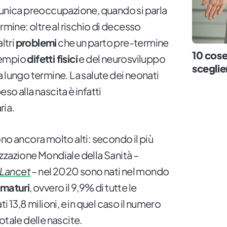
'unica preoccupazione, quando si parla
rmine: oltre al rischio di decesso
ltri
problemi
che un parto pre-termine
10 cose
sempio
difetti fisici
e del neurosviluppo
sceglier
 lungo termine. La salute dei neonati
so alla nascita è infatti
ria.
no ancora molto alti: secondo il più
zzazione Mondiale della Sanità –
 Lancet
– nel 2020 sono nati nel mondo
ematuri
, ovvero il 9,9% di tutte le
i 13,8 milioni, e in quel caso il numero
otale delle nascite.