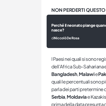
NON PERDERTI QUESTO
Perché il neonato piange qua
nasce?
di
Niccolò De Rosa
I Paesi nei quali si sono reg
dell'Africa Sub-Sahariana e 
Bangladesh
,
Malawi
e
Pak
quali le percentuali sono più
parla dei parti pretermine 
Serbia
,
Moldavia
e Kazakis
prima della data presunta d