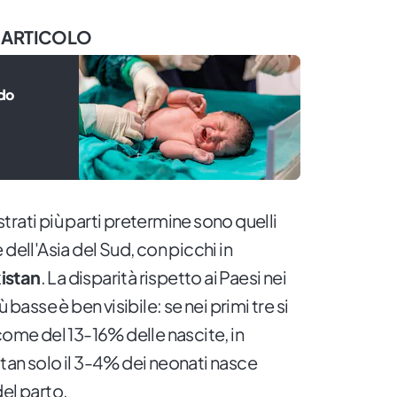
 ARTICOLO
ndo
istrati più parti pretermine sono quelli
dell'Asia del Sud, con picchi in
istan
. La disparità rispetto ai Paesi nei
 basse è ben visibile: se nei primi tre si
come del 13-16% delle nascite, in
tan solo il 3-4% dei neonati nasce
el parto.