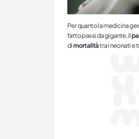
Per quanto la medicina ges
fatto passi da gigante, il
pa
di
mortalità
tra i neonati e t