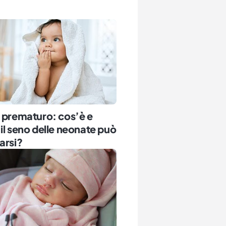
 prematuro: cos’è e
il seno delle neonate può
arsi?