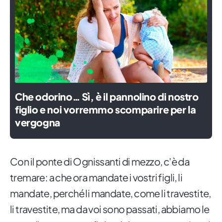
Che odorino… Sì, è il pannolino di nostro
figlio e noi vorremmo scomparire per la
vergogna
Con il ponte di Ognissanti di mezzo, c'è da
tremare: a che ora mandate i vostri figli, li
mandate, perché li mandate, come li travestite,
li travestite, ma da voi sono passati, abbiamo le