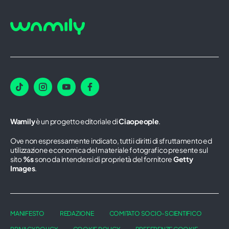
Wamily
è un progetto editoriale di
Ciaopeople
.
Ove non espressamente indicato, tutti i diritti di sfruttamento ed
utilizzazione economica del materiale fotografico presente sul
sito
%s
sono da intendersi di proprietà del fornitore
Getty
Images
.
MANIFESTO
REDAZIONE
COMITATO SOCIO-SCIENTIFICO