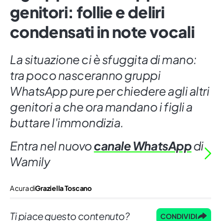
genitori: follie e deliri
condensati in note vocali
La situazione ci è sfuggita di mano:
tra poco nasceranno gruppi
WhatsApp pure per chiedere agli altri
genitori a che ora mandano i figli a
buttare l'immondizia.
Entra nel nuovo
canale WhatsApp
di
Wamily
A cura di
Graziella Toscano
Ti piace questo contenuto?
CONDIVIDI