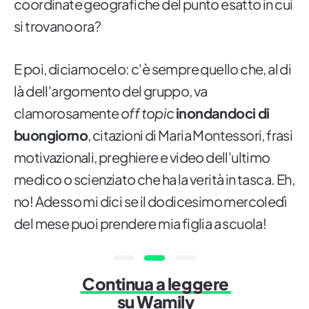
coordinate geografiche del punto esatto in cui
si trovano ora?
E poi, diciamocelo: c'è sempre quello che, al di
là dell'argomento del gruppo, va
clamorosamente
off topic
inondandoci di
buongiorno
, citazioni di Maria Montessori, frasi
motivazionali, preghiere e video dell'ultimo
medico o scienziato che ha la verità in tasca. Eh,
no! Adesso mi dici se il dodicesimo mercoledì
del mese puoi prendere mia figlia a scuola!
Continua a leggere
su Wamily