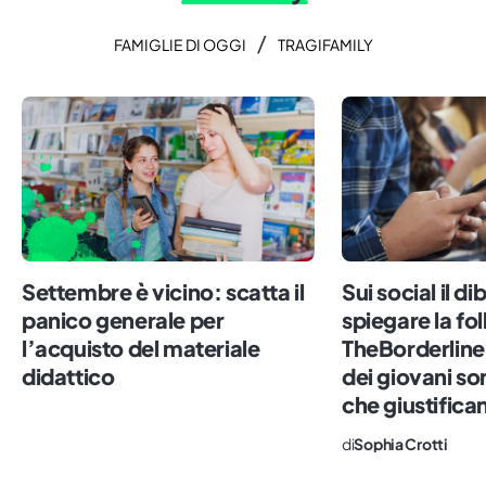
/
FAMIGLIE DI OGGI
TRAGIFAMILY
Settembre è vicino: scatta il
Sui social il di
panico generale per
spiegare la fol
l’acquisto del materiale
TheBorderline
didattico
dei giovani son
che giustifica
di
Sophia Crotti