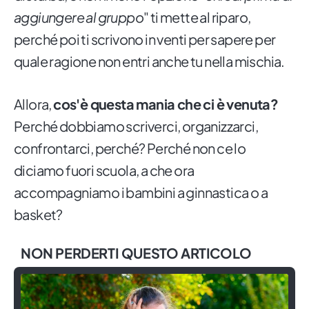
aggiungere al gruppo
" ti mette al riparo,
perché poi ti scrivono in venti per sapere per
quale ragione non entri anche tu nella mischia.
Allora,
cos'è questa mania che ci è venuta?
Perché dobbiamo scriverci, organizzarci,
confrontarci, perché? Perché non ce lo
diciamo fuori scuola, a che ora
accompagniamo i bambini a ginnastica o a
basket?
NON PERDERTI QUESTO ARTICOLO