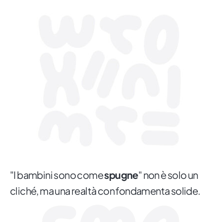
"I bambini sono come
spugne
" non è solo un
cliché, ma una realtà con fondamenta solide.