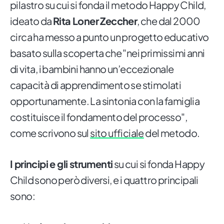
pilastro su cui si fonda il metodo Happy Child,
ideato da
Rita Loner Zeccher
, che dal 2000
circa ha messo a punto un progetto educativo
basato sulla scoperta che "nei primissimi anni
di vita, i bambini hanno un’eccezionale
capacità di apprendimento se stimolati
opportunamente. La sintonia con la famiglia
costituisce il fondamento del processo",
come scrivono sul
sito ufficiale
del metodo.
I principi e gli strumenti
su cui si fonda Happy
Child sono però diversi, e i quattro principali
sono: