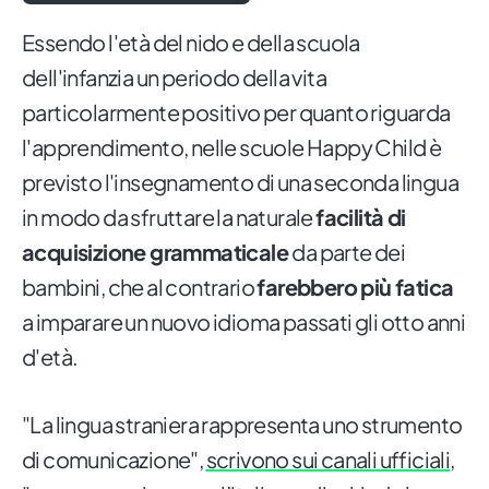
Essendo l'età del nido e della scuola
dell'infanzia un periodo della vita
particolarmente positivo per quanto riguarda
l'apprendimento, nelle scuole Happy Child è
previsto l'insegnamento di una seconda lingua
in modo da sfruttare la naturale
facilità di
acquisizione grammaticale
da parte dei
bambini, che al contrario
farebbero più fatica
a imparare un nuovo idioma passati gli otto anni
d'età.
"La lingua straniera rappresenta uno strumento
di comunicazione",
scrivono sui canali ufficiali
,