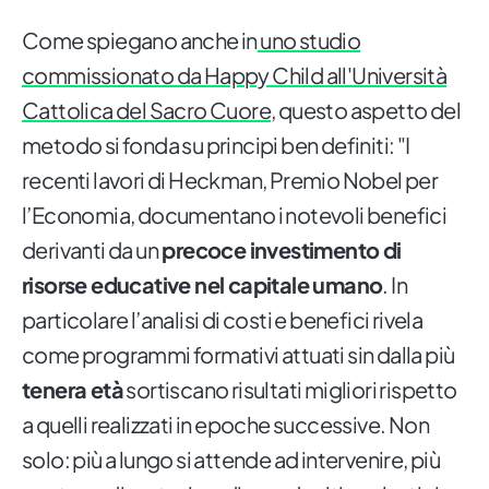
Come spiegano anche in
uno studio
commissionato da Happy Child all'Università
Cattolica del Sacro Cuore
, questo aspetto del
metodo si fonda su principi ben definiti: "I
recenti lavori di Heckman, Premio Nobel per
l’Economia, documentano i notevoli benefici
derivanti da un
precoce investimento di
risorse educative nel capitale umano
. In
particolare l’analisi di costi e benefici rivela
come programmi formativi attuati sin dalla più
tenera età
sortiscano risultati migliori rispetto
a quelli realizzati in epoche successive. Non
solo: più a lungo si attende ad intervenire, più