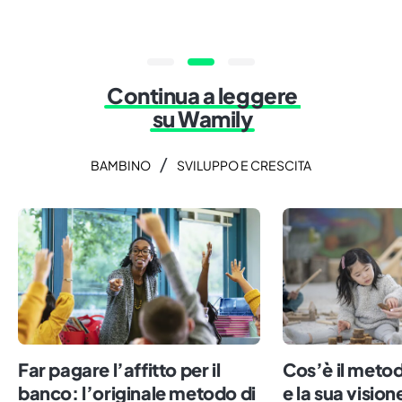
Continua a leggere
su Wamily
/
BAMBINO
SVILUPPO E CRESCITA
Far pagare l’affitto per il
Cos’è il metod
banco: l’originale metodo di
e la sua vision