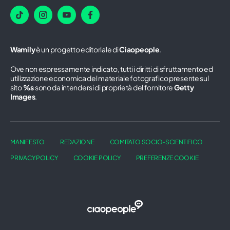
Wamily
è un progetto editoriale di
Ciaopeople
.
Ove non espressamente indicato, tutti i diritti di sfruttamento ed
utilizzazione economica del materiale fotografico presente sul
sito
%s
sono da intendersi di proprietà del fornitore
Getty
Images
.
MANIFESTO
REDAZIONE
COMITATO SOCIO-SCIENTIFICO
PRIVACY POLICY
COOKIE POLICY
PREFERENZE COOKIE