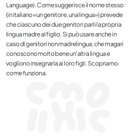
Language). Come suggerisce il nome stesso
(in italiano «un genitore, una lingua») prevede
che ciascuno dei due genitori parli la propria
lingua madre al figlio. Si può usare anche in
caso di genitori non madrelingua, che magari
conoscono molto bene un'altra lingua e
vogliono insegnarla ai loro figli. Scopriamo
come funziona.