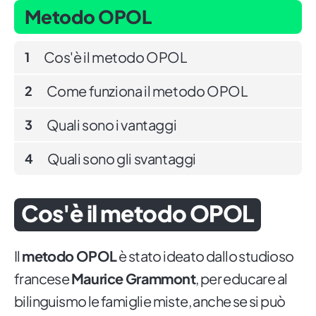
Metodo OPOL
Cos'è il metodo OPOL
1
Come funziona il metodo OPOL
2
Quali sono i vantaggi
3
Quali sono gli svantaggi
4
Cos'è il metodo OPOL
Il
metodo OPOL
è stato ideato dallo studioso
francese
Maurice Grammont
, per educare al
bilinguismo le famiglie miste, anche se si può