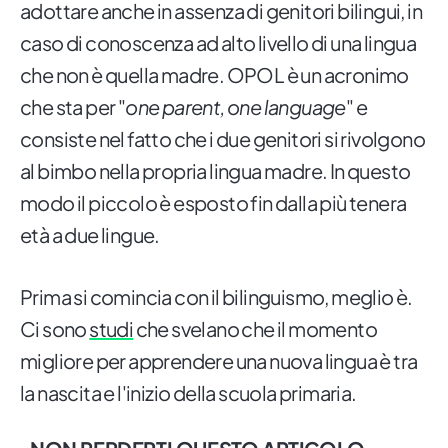
adottare anche in assenza di genitori bilingui, in
caso di conoscenza ad alto livello di una lingua
che non è quella madre. OPOL è un acronimo
che sta per "
one parent, one language
" e
consiste nel fatto che i due genitori si rivolgono
al bimbo nella propria lingua madre. In questo
modo il piccolo è esposto fin dalla più tenera
età a due lingue.
Prima si comincia con il bilinguismo, meglio è.
Ci sono
studi
che svelano che il momento
migliore per apprendere una nuova lingua è tra
la nascita e l'inizio della scuola primaria.