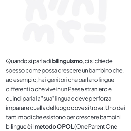
Quando si parla di
bilinguismo
, ci si chiede
spesso come possa crescere un bambino che,
ad esempio, ha i genitori che parlano lingue
differenti o che vive in un Paese straniero e
quindi parla la "sua" lingua e deve per forza
imparare quella del luogo dove si trova. Uno dei
tanti modi che esistono per crescere bambini
bilingue è il
metodo OPOL
(One Parent One