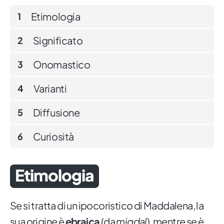
Etimologia
1
Significato
2
Onomastico
3
Varianti
4
Diffusione
5
Curiosità
6
Etimologia
Se si tratta di un ipocoristico di Maddalena, la
sua origine è
ebraica
(da
migdal
), mentre se è