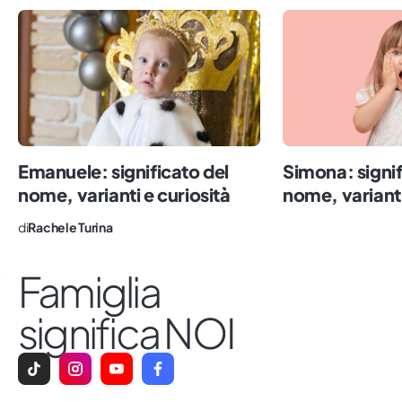
abbondanti carbonare). Il lavoro mi ha
riportato nella Terra della Polenta, dove
ho lavorato nella cronaca e nella
comunicazione politica. Dall’alto del mio
metro e 60, oggi scrivo di famiglie, con
l’obiettivo di fotografare la realtà,
sdoganare i tabù e rendere comodo quel
Emanuele: significato del
Simona: signif
che è ancora scomodo. Impazzisco per il
nome, varianti e curiosità
nome, varianti
sushi, il numero sette e le persone vere.
di
Rachele Turina
Famiglia
significa NOI