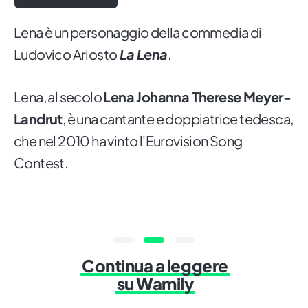
Lena è un personaggio della commedia di
Ludovico Ariosto
La Lena
.
Lena, al secolo
Lena Johanna Therese Meyer-
Landrut
, è una cantante e doppiatrice tedesca,
che nel 2010 ha vinto l'Eurovision Song
Contest.
Continua a leggere
su Wamily