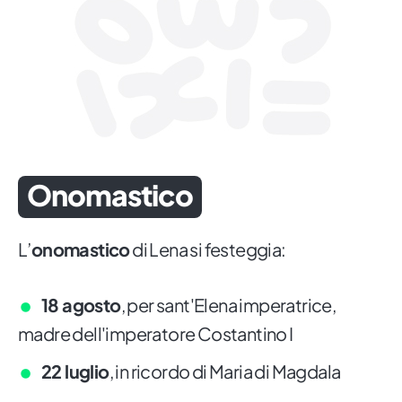
Onomastico
L’
onomastico
di Lena si festeggia:
18 agosto
, per sant'Elena imperatrice,
madre dell'imperatore Costantino I
22 luglio
, in ricordo di Maria di Magdala