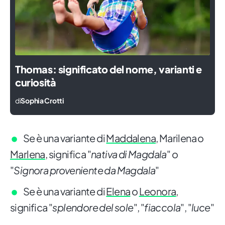
Thomas: significato del nome, varianti e
curiosità
di
Sophia Crotti
Se è una variante di
Maddalena
, Marilena o
Marlena
, significa "
nativa di Magdala
" o
"
Signora proveniente da Magdala
"
Se è una variante di
Elena
o
Leonora
,
significa "
splendore del sole
", "
fiaccola
", "
luce
"