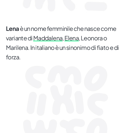
Lena
è un nome femminile che nasce come
variante di
Maddalena
,
Elena
, Leonora o
Marilena. In italiano è un sinonimo di fiato e di
forza.