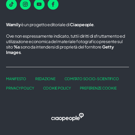
Wamily
è un progetto editoriale di
Ciaopeople
.
Ove non espressamente indicato, tutti i diritti di sfruttamento ed
utilizzazione economica del materiale fotografico presente sul
sito
%s
sono da intendersi di proprietà del fornitore
Getty
Images
.
MANIFESTO
REDAZIONE
COMITATO SOCIO-SCIENTIFICO
PRIVACY POLICY
COOKIE POLICY
PREFERENZE COOKIE