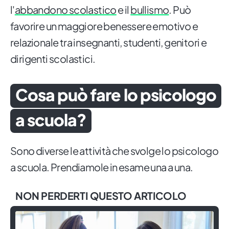
l'
abbandono scolastico
e il
bullismo
. Può
favorire un maggiore benessere emotivo e
relazionale tra insegnanti, studenti, genitori e
dirigenti scolastici.
Cosa può fare lo psicologo
a scuola?
Sono diverse le attività che svolge lo psicologo
a scuola. Prendiamole in esame una a una.
NON PERDERTI QUESTO ARTICOLO