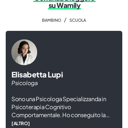
su Wamily
/
BAMBINO
SCUOLA
Elisabetta Lupi
Psicologa
Sono una Psicologa Specializzanda in
Psicoterapia Cognitivo
Comportamentale. Ho conseguito la
Laurea Magistrale presso Dipartimento di
[ALTRO]