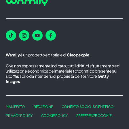
Wamily
è un progetto editoriale di
Ciaopeople
.
Ove non espressamente indicato, tutti i diritti di sfruttamento ed
utilizzazione economica del materiale fotografico presente sul
sito
%s
sono da intendersi di proprietà del fornitore
Getty
Images
.
MANIFESTO
REDAZIONE
COMITATO SOCIO-SCIENTIFICO
PRIVACY POLICY
COOKIE POLICY
PREFERENZE COOKIE