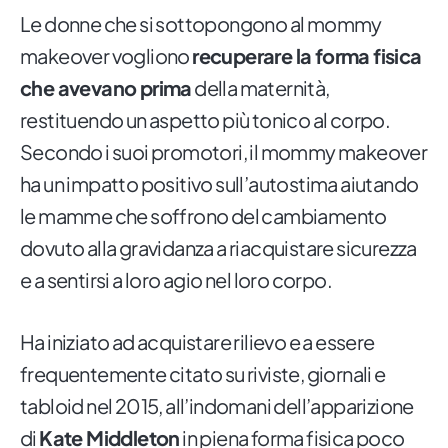
Le donne che si sottopongono al mommy
makeover vogliono
recuperare la forma fisica
che avevano prima
della maternità,
restituendo un aspetto più tonico al corpo.
Secondo i suoi promotori, il mommy makeover
ha un impatto positivo sull’autostima aiutando
le mamme che soffrono del cambiamento
dovuto alla gravidanza a riacquistare sicurezza
e a sentirsi a loro agio nel loro corpo.
Ha iniziato ad acquistare rilievo e a essere
frequentemente citato su riviste, giornali e
tabloid nel 2015, all’indomani dell’apparizione
di
Kate Middleton
in piena forma fisica poco