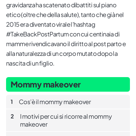
gravidanza ha scatenato dibattiti sul piano
etico (oltre che della salute), tanto che già nel
2015 era diventato virale l’hashtag
#TakeBackPostPartum con cui centinaia di
mamme rivendicavano il diritto al post parto e
alla naturalezza di un corpo mutato dopo la
nascita di un figlio.
Mommy makeover
Cos’è il mommy makeover
1
I motivi per cui si ricorre al mommy
2
makeover