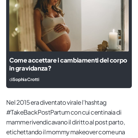
Come accettare i cambiamenti del corpo
in gravidanza?
di
Sophia Crotti
Nel 2015 era diventato virale l’hashtag
#TakeBackPostPartum con cui centinaia di
mamme rivendicavano il diritto al post parto,
etichettando il mommy makeover come una