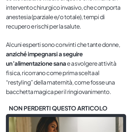
intervento chirurgico invasivo, che comporta
anestesia (parziale e/o totale), tempi di
recupero e rischi per la salute.
Alcuni esperti sono convinti che tante donne,
anziché impegnarsi a seguire
un’alimentazione sana
e a svolgere attività
fisica, ricorrano come prima scelta al
“restyling” della maternità, come fosse una
bacchetta magica per il ringiovanimento.
NON PERDERTI QUESTO ARTICOLO